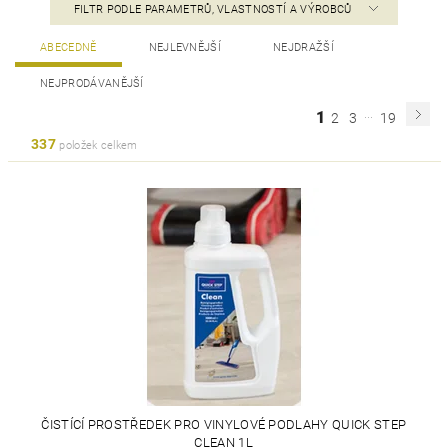
FILTR PODLE PARAMETRŮ, VLASTNOSTÍ A VÝROBCŮ
ABECEDNĚ
NEJLEVNĚJŠÍ
NEJDRAŽŠÍ
NEJPRODÁVANĚJŠÍ
...
1
2
3
19
337
položek celkem
ČISTÍCÍ PROSTŘEDEK PRO VINYLOVÉ PODLAHY QUICK STEP
CLEAN 1L