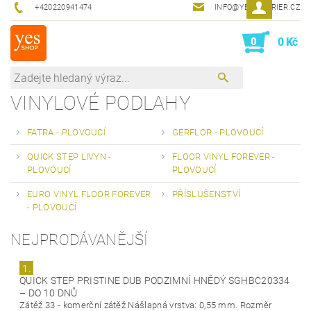
+420220941474
INFO@YESINTERIER.CZ
0
0 Kč
VINYLOVÉ PODLAHY
FATRA - PLOVOUCÍ
GERFLOR - PLOVOUCÍ
QUICK STEP LIVYN -
FLOOR VINYL FOREVER -
PLOVOUCÍ
PLOVOUCÍ
EURO VINYL FLOOR FOREVER
PŘÍSLUŠENSTVÍ
- PLOVOUCÍ
NEJPRODÁVANĚJŠÍ
1.
QUICK STEP PRISTINE DUB PODZIMNÍ HNĚDÝ SGHBC20334
–
DO 10 DNŮ
Zátěž 33 - komerční zátěž Nášlapná vrstva: 0,55 mm. Rozměr