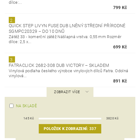
dílce:...
799 Kč
2.
QUICK STEP LIVYN FUSE DUB LNĚNÝ STŘEDNÍ PŘÍRODNÉ
SGMPC20329
–
DO 10 DNŮ
Zátěž 33 - komerční zátěž Nášlapná vrstva: 0,55 mm Rozměr
dílce: 2,5 x...
699 Kč
3.
FATRACLICK 2682-308 DUB VICTORY
–
SKLADEM
Vinylová podlaha českého výrobce vinylových dílců Fatra. Odolná
vinylová...
891 Kč
ZOBRAZIT VÍCE
NA SKLADĚ
145
Kč
3820
Kč
POLOŽEK K ZOBRAZENÍ:
337