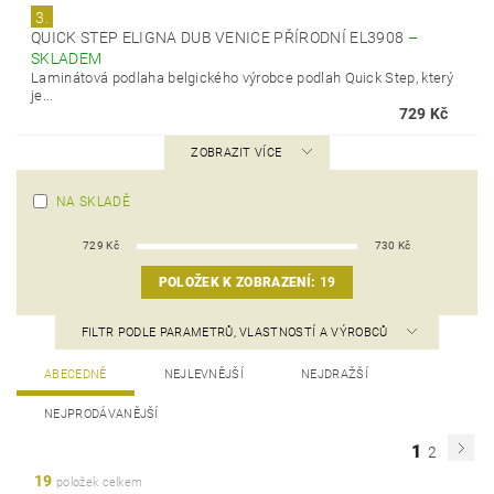
3.
QUICK STEP ELIGNA DUB VENICE PŘÍRODNÍ EL3908
–
SKLADEM
Laminátová podlaha belgického výrobce podlah Quick Step, který
je...
729 Kč
ZOBRAZIT VÍCE
NA SKLADĚ
729
Kč
730
Kč
POLOŽEK K ZOBRAZENÍ:
19
FILTR PODLE PARAMETRŮ, VLASTNOSTÍ A VÝROBCŮ
ABECEDNĚ
NEJLEVNĚJŠÍ
NEJDRAŽŠÍ
NEJPRODÁVANĚJŠÍ
1
2
19
položek celkem