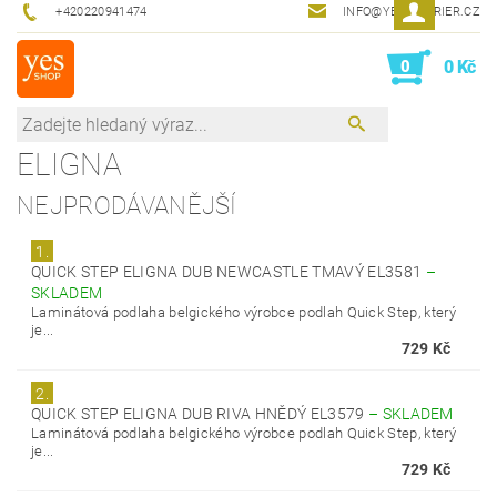
+420220941474
INFO@YESINTERIER.CZ
0
0 Kč
ELIGNA
NEJPRODÁVANĚJŠÍ
1.
QUICK STEP ELIGNA DUB NEWCASTLE TMAVÝ EL3581
–
SKLADEM
Laminátová podlaha belgického výrobce podlah Quick Step, který
je...
729 Kč
2.
QUICK STEP ELIGNA DUB RIVA HNĚDÝ EL3579
–
SKLADEM
Laminátová podlaha belgického výrobce podlah Quick Step, který
je...
729 Kč