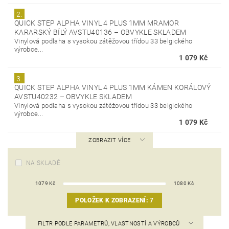
2.
QUICK STEP ALPHA VINYL 4 PLUS 1MM MRAMOR
KARARSKÝ BÍLÝ AVSTU40136
–
OBVYKLE SKLADEM
Vinylová podlaha s vysokou zátěžovou třídou 33 belgického
výrobce...
1 079 Kč
3.
QUICK STEP ALPHA VINYL 4 PLUS 1MM KÁMEN KORÁLOVÝ
AVSTU40232
–
OBVYKLE SKLADEM
Vinylová podlaha s vysokou zátěžovou třídou 33 belgického
výrobce...
1 079 Kč
ZOBRAZIT VÍCE
NA SKLADĚ
1079
Kč
1080
Kč
POLOŽEK K ZOBRAZENÍ:
7
FILTR PODLE PARAMETRŮ, VLASTNOSTÍ A VÝROBCŮ