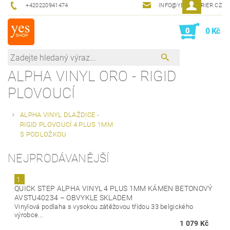
+420220941474
INFO@YESINTERIER.CZ
0
0 Kč
ALPHA VINYL ORO - RIGID
PLOVOUCÍ
ALPHA VINYL DLAŽDICE -
RIGID PLOVOUCÍ 4 PLUS 1MM
S PODLOŽKOU
NEJPRODÁVANĚJŠÍ
1.
QUICK STEP ALPHA VINYL 4 PLUS 1MM KÁMEN BETONOVÝ
AVSTU40234
–
OBVYKLE SKLADEM
Vinylová podlaha s vysokou zátěžovou třídou 33 belgického
výrobce...
1 079 Kč