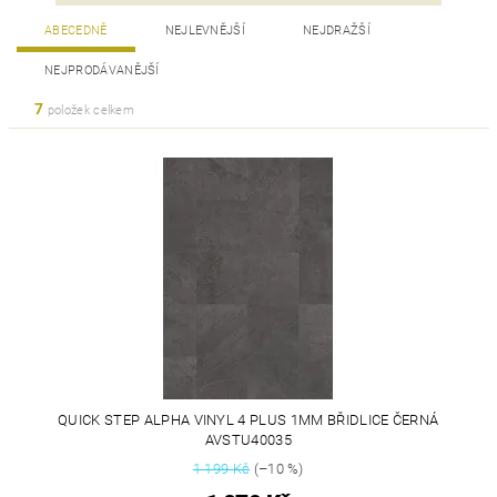
ABECEDNĚ
NEJLEVNĚJŠÍ
NEJDRAŽŠÍ
NEJPRODÁVANĚJŠÍ
7
položek celkem
QUICK STEP ALPHA VINYL 4 PLUS 1MM BŘIDLICE ČERNÁ
AVSTU40035
1 199 Kč
(–10 %)