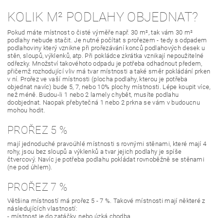
KOLIK M² PODLAHY OBJEDNAT?
Pokud máte místnost o čisté výměře např. 30 m², tak vám 30 m²
podlahy nebude stačit. Je nutné počítat s prořezem - tedy s odpadem
podlahoviny který vznikne při prořezávání konců podlahových desek u
stěn, sloupů, výklenků, atp. Při pokládce zkrátka vznikají nepoužitelné
odřezky. Množství takovéhoto odpadu je potřeba odhadnout předem,
přičemž rozhodující vliv má tvar místnosti a také směr pokládání prken
v ní. Prořez ve vaší místnosti (plocha podlahy, kterou je potřeba
objednat navíc) bude 5, 7, nebo 10% plochy místnosti. Lépe koupit více,
než méně. Budou-li 1 nebo 2 lamely chybět, musíte podlahu
doobjednat. Naopak přebytečná 1 nebo 2 prkna se vám v budoucnu
mohou hodit.
PROŘEZ 5 %
mají jednoduché pravoúhlé místnosti s rovnými stěnami, které mají 4
rohy, jsou bez sloupů a výklenků a tvar jejich podlahy je spíše
čtvercový. Navíc je potřeba podlahu pokládat rovnoběžně se stěnami
(ne pod úhlem).
PROŘEZ 7 %
Většina místností má prořez 5 - 7 %. Takové místnosti mají některé z
následujících vlastností:
- místnost je do zatáčky, nebo úzká chodba