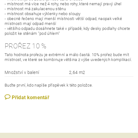
- místnost má více než 4 rohy, nebo rohy, které nemají pravý úhel
- místnost má zakulacenou stěnu
- místnost obsahuje výklenky nebo sloupy
- obecně řečeno mají menší místnosti větší odpad, naopak velké
místnosti mají odpad menší
- většího odpadu dosáhnete také v případě, kdy desky podlahy chcete
položit ke stěnám "pod úhlem"
PROŘEZ 10 %
Tato hodnota prořezu je extrémní a málo častá. 10% prořez bude mít
místnost, ve které se kombinuje většina z výše uvedených komplikací.
Množství v balení
2,64 m2
Buďte první, kdo napíše příspěvek k této položce.
Přidat komentář