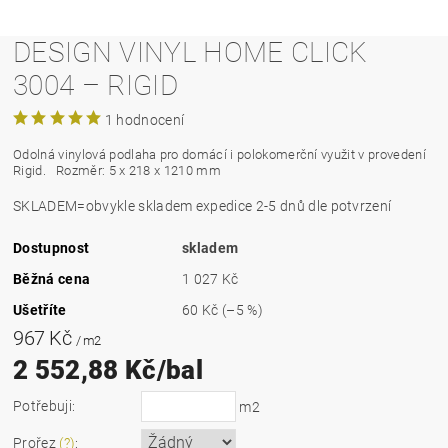
DESIGN VINYL HOME CLICK
3004 – RIGID
1 hodnocení
Odolná vinylová podlaha pro domácí i polokomerční využit v provedení
Rigid.
Rozměr: 5 x 218 x 1210 mm
SKLADEM=obvykle skladem expedice 2-5 dnů dle potvrzení
Dostupnost
skladem
Běžná cena
1 027 Kč
Ušetříte
60 Kč
(–5 %)
967 Kč
/ m2
2 552,88 Kč/bal
Potřebuji:
m2
Prořez
(?)
: