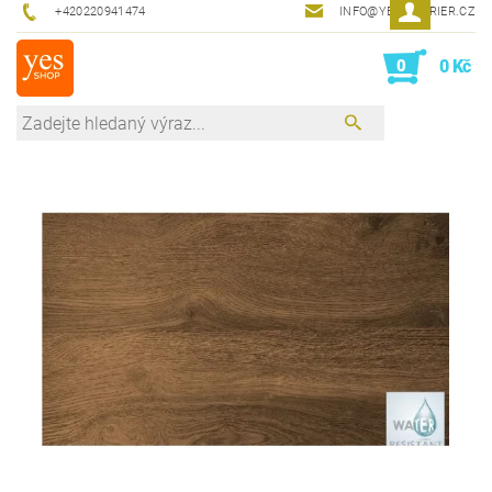
+420220941474
INFO@YESINTERIER.CZ
0
0 Kč