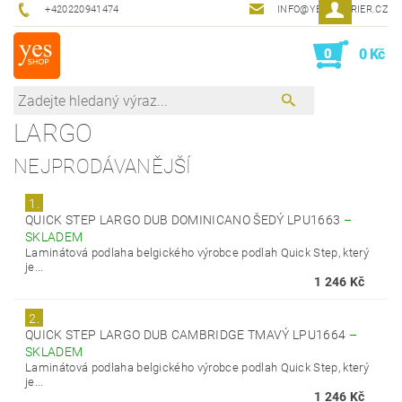
+420220941474
INFO@YESINTERIER.CZ
0
0 Kč
LARGO
NEJPRODÁVANĚJŠÍ
1.
QUICK STEP LARGO DUB DOMINICANO ŠEDÝ LPU1663
–
SKLADEM
Laminátová podlaha belgického výrobce podlah Quick Step, který
je...
1 246 Kč
2.
QUICK STEP LARGO DUB CAMBRIDGE TMAVÝ LPU1664
–
SKLADEM
Laminátová podlaha belgického výrobce podlah Quick Step, který
je...
1 246 Kč