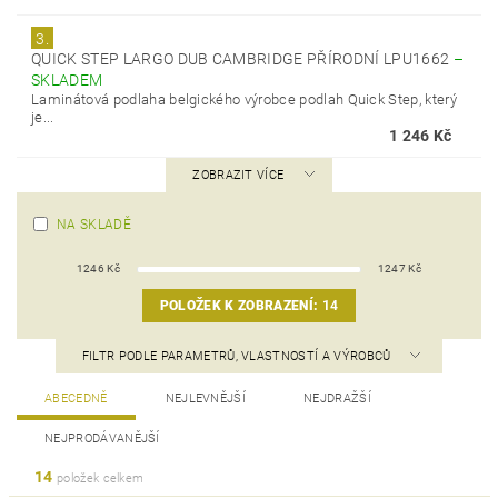
3.
QUICK STEP LARGO DUB CAMBRIDGE PŘÍRODNÍ LPU1662
–
SKLADEM
Laminátová podlaha belgického výrobce podlah Quick Step, který
je...
1 246 Kč
ZOBRAZIT VÍCE
NA SKLADĚ
1246
Kč
1247
Kč
POLOŽEK K ZOBRAZENÍ:
14
FILTR PODLE PARAMETRŮ, VLASTNOSTÍ A VÝROBCŮ
ABECEDNĚ
NEJLEVNĚJŠÍ
NEJDRAŽŠÍ
NEJPRODÁVANĚJŠÍ
14
položek celkem