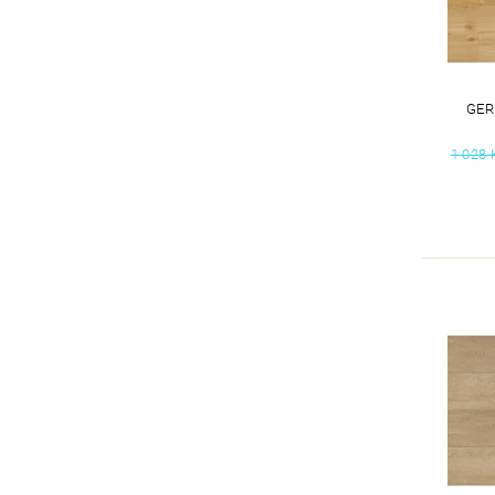
GER
1 028 