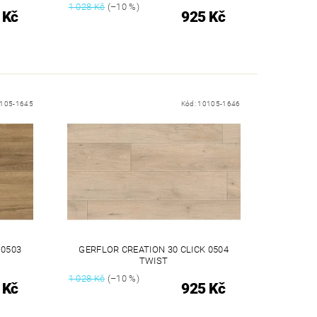
1 028 Kč
(–10 %)
 Kč
925 Kč
105-1645
Kód:
10105-1646
 0503
GERFLOR CREATION 30 CLICK 0504
TWIST
1 028 Kč
(–10 %)
 Kč
925 Kč