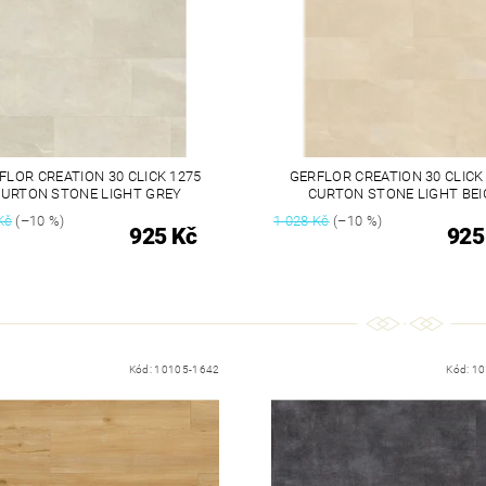
FLOR CREATION 30 CLICK 1275
GERFLOR CREATION 30 CLICK
URTON STONE LIGHT GREY
CURTON STONE LIGHT BEI
Kč
(–10 %)
1 028 Kč
(–10 %)
925 Kč
925
Kód:
10105-1642
Kód:
10