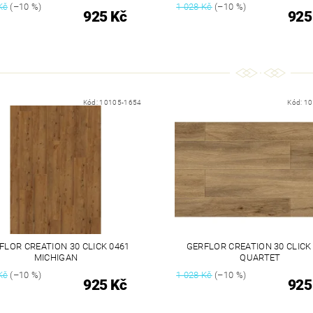
Kč
(–10 %)
1 028 Kč
(–10 %)
925 Kč
925
Kód:
10105-1654
Kód:
10
FLOR CREATION 30 CLICK 0461
GERFLOR CREATION 30 CLICK
MICHIGAN
QUARTET
Kč
(–10 %)
1 028 Kč
(–10 %)
925 Kč
925