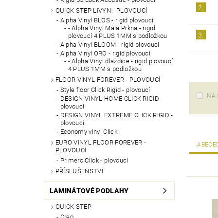
2.
QUICK STEP LIVYN - PLOVOUCÍ
Alpha Vinyl BLOS - rigid plovoucí
- Alpha Vinyl Malá Prkna - rigid
3.
plovoucí 4 PLUS 1MM s podložkou
Alpha Vinyl BLOOM - rigid plovoucí
Alpha Vinyl ORO - rigid plovoucí
- Alpha Vinyl dlaždice - rigid plovoucí
4 PLUS 1MM s podložkou
FLOOR VINYL FOREVER - PLOVOUCÍ
Style floor Click Rigid - plovoucí
NA 
DESIGN VINYL HOME CLICK RIGID -
plovoucí
DESIGN VINYL EXTREME CLICK RIGID -
plovoucí
Economy vinyl Click
EURO VINYL FLOOR FOREVER -
ABECE
PLOVOUCÍ
Primero Click - plovoucí
PŘÍSLUŠENSTVÍ
LAMINÁTOVÉ PODLAHY
QUICK STEP
Creo