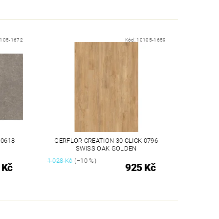
105-1672
Kód:
10105-1659
 0618
GERFLOR CREATION 30 CLICK 0796
SWISS OAK GOLDEN
1 028 Kč
(–10 %)
 Kč
925 Kč