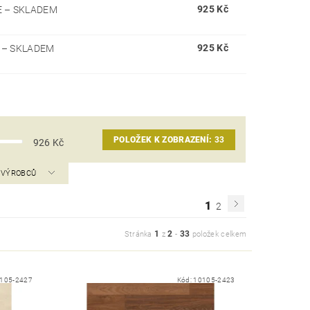
925 Kč
E
–
SKLADEM
925 Kč
Y
–
SKLADEM
POLOŽEK K ZOBRAZENÍ:
33
926
Kč
A VÝROBCŮ
1
2
1
2
33
Stránka
z
-
položek celkem
105-2427
Kód:
10105-2423