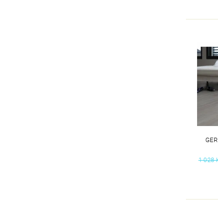
GER
1 028 