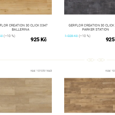
FLOR CREATION 30 CLICK 0347
GERFLOR CREATION 30 CLICK
BALLERINA
PARKER STATION
Kč
(–10 %)
1 028 Kč
(–10 %)
925 Kč
925
Kód:
10105-1643
Kód:
10