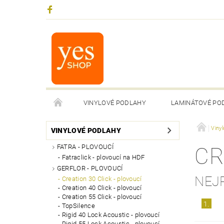
VINYLOVÉ PODLAHY
LAMINÁTOVÉ PO
Viny
VINYLOVÉ PODLAHY
FATRA - PLOVOUCÍ
CR
Fatraclick - plovoucí na HDF
GERFLOR - PLOVOUCÍ
NEJ
Creation 30 Click - plovoucí
Creation 40 Click - plovoucí
Creation 55 Click - plovoucí
1.
TopSilence
Rigid 40 Lock Acoustic - plovoucí
Rigid 55 Lock Acoustic - plovoucí