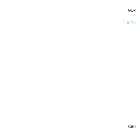
GER
1 028 
GER