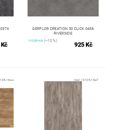
 0374
GERFLOR CREATION 30 CLICK 0436
RIVERSIDE
1 028 Kč
(–10 %)
 Kč
925 Kč
105-1644
Kód:
10105-1647