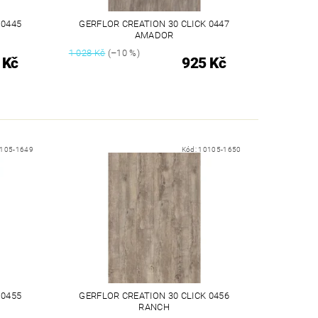
 0445
GERFLOR CREATION 30 CLICK 0447
AMADOR
1 028 Kč
(–10 %)
 Kč
925 Kč
105-1649
Kód:
10105-1650
 0455
GERFLOR CREATION 30 CLICK 0456
RANCH