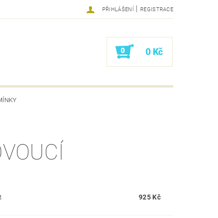
|
PŘIHLÁŠENÍ
REGISTRACE
0
0 Kč
MÍNKY
OVOUCÍ
925 Kč
M