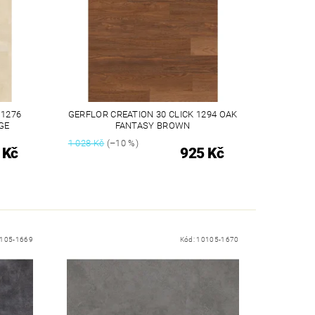
 1276
GERFLOR CREATION 30 CLICK 1294 OAK
GE
FANTASY BROWN
1 028 Kč
(–10 %)
 Kč
925 Kč
105-1669
Kód:
10105-1670