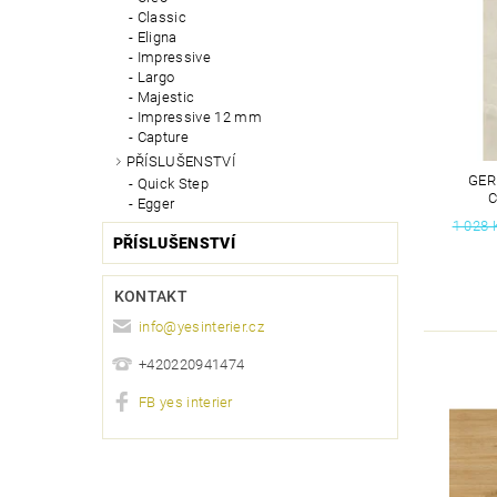
Classic
Eligna
Impressive
Largo
Majestic
Impressive 12 mm
Capture
PŘÍSLUŠENSTVÍ
GER
Quick Step
C
Egger
1 028 
PŘÍSLUŠENSTVÍ
KONTAKT
info
@
yesinterier.cz
+420220941474
FB yes interier