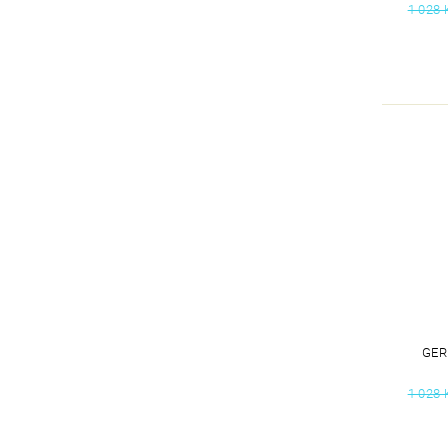
1 028 
GER
1 028 