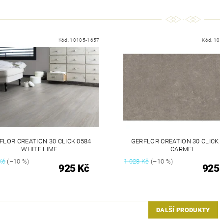
Kód:
10105-1657
Kód:
10
FLOR CREATION 30 CLICK 0584
GERFLOR CREATION 30 CLICK
WHITE LIME
CARMEL
Kč
(–10 %)
1 028 Kč
(–10 %)
925 Kč
925
DALŠÍ PRODUKTY