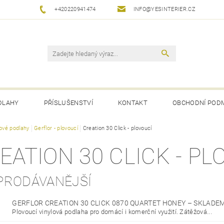
+420220941474
INFO@YESINTERIER.CZ
DLAHY
PŘÍSLUŠENSTVÍ
KONTAKT
OBCHODNÍ POD
lové podlahy
Gerflor - plovoucí
Creation 30 Click - plovoucí
EATION 30 CLICK - PL
PRODÁVANĚJŠÍ
GERFLOR CREATION 30 CLICK 0870 QUARTET HONEY
–
SKLADE
Plovoucí vinylová podlaha pro domácí i komerční využití. Zátěžová...