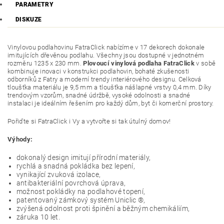
PARAMETRY
DISKUZE
Vinylovou podlahovinu FatraClick nabízíme v 17 dekorech dokonale
imitujících dřevěnou podlahu. Všechny jsou dostupné v jednotném
rozměru 1235 x 230 mm.
Plovoucí vinylová podlaha FatraClick
v sobě
kombinuje inovaci v konstrukci podlahovin, bohaté zkušenosti
odborníků z Fatry a moderní trendy interiérového designu. Celková
tloušťka materiálu je 9,5 mm a tloušťka nášlapné vrstvy 0,4 mm. Díky
trendovým vzorům, snadné údržbě, vysoké odolnosti a snadné
instalaci je ideálním řešením pro každý dům, byt či komerční prostory.
Pořiďte si FatraClick i Vy a vytvořte si tak útulný domov!
Výhody:
dokonalý design imitují přírodní materiály,
rychlá a snadná pokládka bez lepení,
vynikající zvuková izolace,
antibakteriální povrchová úprava,
možnost pokládky na podlahové topení,
patentovaný zámkový systém Uniclic ®,
zvýšená odolnost proti špinění a běžným chemikáliím,
záruka 10 let.