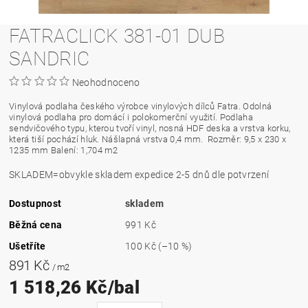
FATRACLICK 381-01 DUB
SANDRIC
Neohodnoceno
Vinylová podlaha českého výrobce vinylových dílců Fatra. Odolná
vinylová podlaha pro domácí i polokomerční využití. Podlaha
sendvičového typu, kterou tvoří vinyl, nosná HDF deska a vrstva korku,
která tiší pochází hluk. Nášlapná vrstva 0,4 mm.
Rozměr: 9,5 x 230 x
1235 mm Balení: 1,704 m2
SKLADEM=obvykle skladem expedice 2-5 dnů dle potvrzení
Dostupnost
skladem
Běžná cena
991 Kč
Ušetříte
100 Kč
(–10 %)
891 Kč
/ m2
1 518,26 Kč/bal