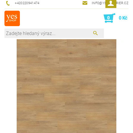
+420220941474
INFO@YESINTERIER.CZ
0
0 Kč