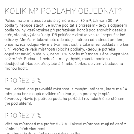
KOLIK M² PODLAHY OBJEDNAT?
Pokud máte místnost o čisté výměře např. 30 m², tak vám 30 m²
podlahy nebude stačit. Je nutné počítat s prořezem - tedy s odpadem
podlahoviny který vznikne při prořezávání konců podlahových desek u
stěn, sloupů, výklenků, atp. Při pokládce zkrátka vznikají nepoužitelné
odřezky. Množství takovéhoto odpadu je potřeba odhadnout předem,
přičemž rozhodující vliv má tvar místnosti a také směr pokládání prken
v ní. Prořez ve vaší místnosti (plocha podlahy, kterou je potřeba
objednat navíc) bude 5, 7, nebo 10% plochy místnosti. Lépe koupit více,
než méně. Budou-li 1 nebo 2 lamely chybět, musíte podlahu
doobjednat. Naopak přebytečná 1 nebo 2 prkna se vám v budoucnu
mohou hodit.
PROŘEZ 5 %
mají jednoduché pravoúhlé místnosti s rovnými stěnami, které mají 4
rohy, jsou bez sloupů a výklenků a tvar jejich podlahy je spíše
čtvercový. Navíc je potřeba podlahu pokládat rovnoběžně se stěnami
(ne pod úhlem).
PROŘEZ 7 %
Většina místností má prořez 5 - 7 %. Takové místnosti mají některé z
následujících vlastností:
- místnost je do zatáčky, nebo úzká chodba