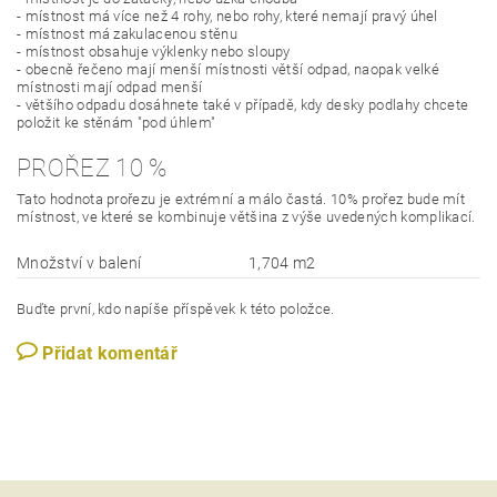
- místnost má více než 4 rohy, nebo rohy, které nemají pravý úhel
- místnost má zakulacenou stěnu
- místnost obsahuje výklenky nebo sloupy
- obecně řečeno mají menší místnosti větší odpad, naopak velké
místnosti mají odpad menší
- většího odpadu dosáhnete také v případě, kdy desky podlahy chcete
položit ke stěnám "pod úhlem"
PROŘEZ 10 %
Tato hodnota prořezu je extrémní a málo častá. 10% prořez bude mít
místnost, ve které se kombinuje většina z výše uvedených komplikací.
Množství v balení
1,704 m2
Buďte první, kdo napíše příspěvek k této položce.
Přidat komentář