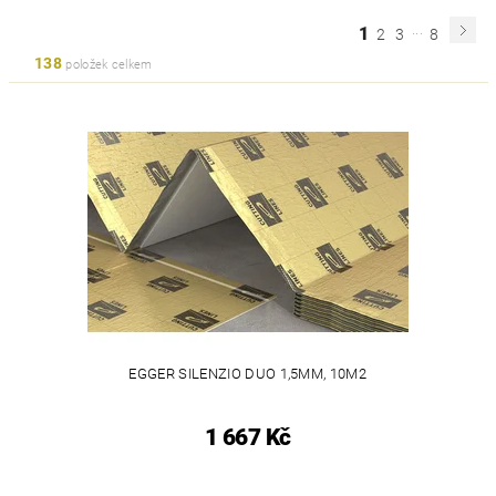
...
1
2
3
8
138
položek celkem
EGGER SILENZIO DUO 1,5MM, 10M2
1 667 Kč