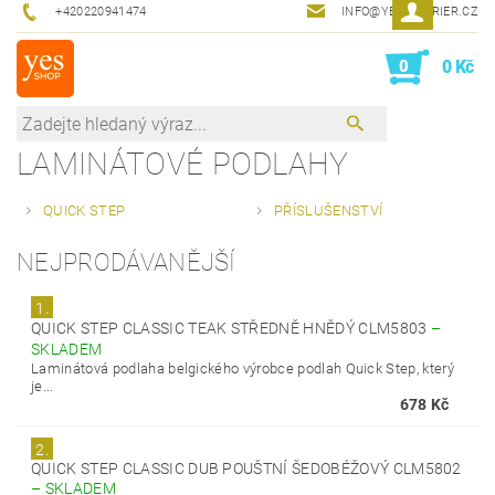
+420220941474
INFO@YESINTERIER.CZ
0
0 Kč
LAMINÁTOVÉ PODLAHY
QUICK STEP
PŘÍSLUŠENSTVÍ
NEJPRODÁVANĚJŠÍ
1.
QUICK STEP CLASSIC TEAK STŘEDNĚ HNĚDÝ CLM5803
–
SKLADEM
Laminátová podlaha belgického výrobce podlah Quick Step, který
je...
678 Kč
2.
QUICK STEP CLASSIC DUB POUŠTNÍ ŠEDOBÉŽOVÝ CLM5802
–
SKLADEM