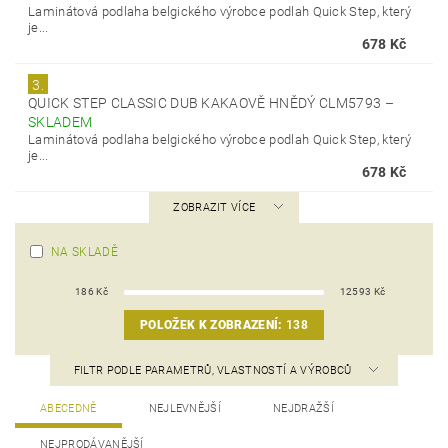
Laminátová podlaha belgického výrobce podlah Quick Step, který
je...
678 Kč
3.
QUICK STEP CLASSIC DUB KAKAOVĚ HNĚDÝ CLM5793
–
SKLADEM
Laminátová podlaha belgického výrobce podlah Quick Step, který
je...
678 Kč
ZOBRAZIT VÍCE
NA SKLADĚ
186
Kč
12593
Kč
POLOŽEK K ZOBRAZENÍ:
138
FILTR PODLE PARAMETRŮ, VLASTNOSTÍ A VÝROBCŮ
ABECEDNĚ
NEJLEVNĚJŠÍ
NEJDRAŽŠÍ
NEJPRODÁVANĚJŠÍ