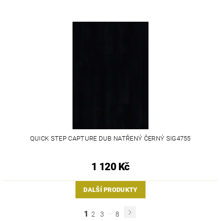
QUICK STEP CAPTURE DUB NATŘENÝ ČERNÝ SIG4755
1 120 Kč
DALŠÍ PRODUKTY
...
1
2
3
8