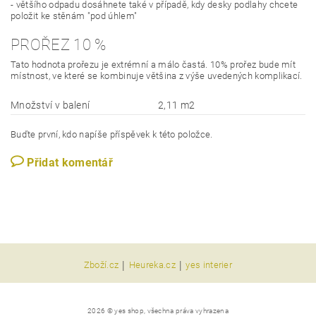
- většího odpadu dosáhnete také v případě, kdy desky podlahy chcete
položit ke stěnám "pod úhlem"
PROŘEZ 10 %
Tato hodnota prořezu je extrémní a málo častá. 10% prořez bude mít
místnost, ve které se kombinuje většina z výše uvedených komplikací.
Množství v balení
2,11 m2
Buďte první, kdo napíše příspěvek k této položce.
Přidat komentář
|
|
Zboží.cz
Heureka.cz
yes interier
2026 © yes shop, všechna práva vyhrazena