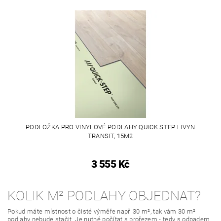
PODLOŽKA PRO VINYLOVÉ PODLAHY QUICK STEP LIVYN
TRANSIT, 15M2
3 555 Kč
KOLIK M² PODLAHY OBJEDNAT?
Pokud máte místnost o čisté výměře např. 30 m², tak vám 30 m²
podlahy nebude stačit. Je nutné počítat s prořezem - tedy s odpadem