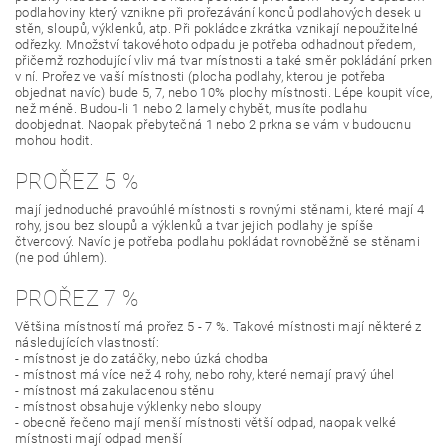
podlahoviny který vznikne při prořezávání konců podlahových desek u
stěn, sloupů, výklenků, atp. Při pokládce zkrátka vznikají nepoužitelné
odřezky. Množství takovéhoto odpadu je potřeba odhadnout předem,
přičemž rozhodující vliv má tvar místnosti a také směr pokládání prken
v ní. Prořez ve vaší místnosti (plocha podlahy, kterou je potřeba
objednat navíc) bude 5, 7, nebo 10% plochy místnosti. Lépe koupit více,
než méně. Budou-li 1 nebo 2 lamely chybět, musíte podlahu
doobjednat. Naopak přebytečná 1 nebo 2 prkna se vám v budoucnu
mohou hodit.
PROŘEZ 5 %
mají jednoduché pravoúhlé místnosti s rovnými stěnami, které mají 4
rohy, jsou bez sloupů a výklenků a tvar jejich podlahy je spíše
čtvercový. Navíc je potřeba podlahu pokládat rovnoběžně se stěnami
(ne pod úhlem).
PROŘEZ 7 %
Většina místností má prořez 5 - 7 %. Takové místnosti mají některé z
následujících vlastností:
- místnost je do zatáčky, nebo úzká chodba
- místnost má více než 4 rohy, nebo rohy, které nemají pravý úhel
- místnost má zakulacenou stěnu
- místnost obsahuje výklenky nebo sloupy
- obecně řečeno mají menší místnosti větší odpad, naopak velké
místnosti mají odpad menší