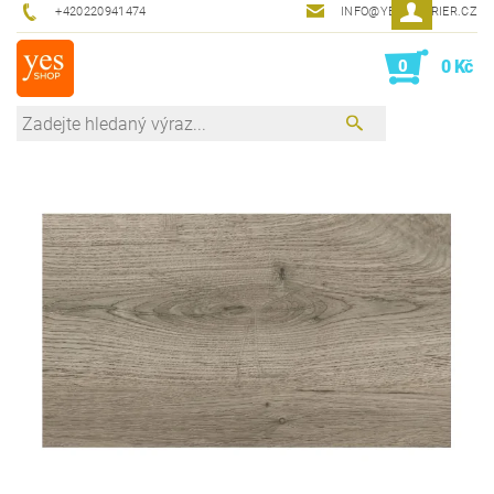
+420220941474
INFO@YESINTERIER.CZ
0
0 Kč