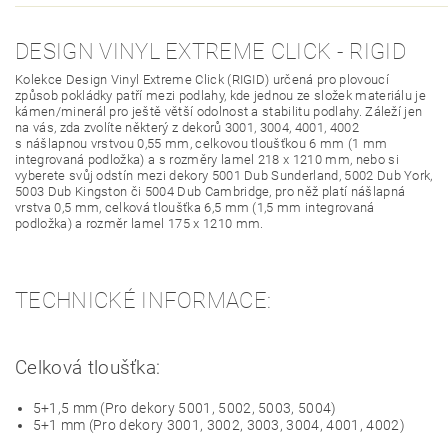
DESIGN VINYL EXTREME CLICK - RIGID
Kolekce Design Vinyl Extreme Click (RIGID) určená pro plovoucí
způsob pokládky patří mezi podlahy, kde jednou ze složek materiálu je
kámen/minerál pro ještě větší odolnost a stabilitu podlahy. Záleží jen
na vás, zda zvolíte některý z dekorů 3001, 3004, 4001, 4002
s nášlapnou vrstvou 0,55 mm, celkovou tloušťkou 6 mm (1 mm
integrovaná podložka) a s rozměry lamel 218 x 1210 mm, nebo si
vyberete svůj odstín mezi dekory 5001 Dub Sunderland, 5002 Dub York,
5003 Dub Kingston či 5004 Dub Cambridge, pro něž platí nášlapná
vrstva 0,5 mm, celková tloušťka 6,5 mm (1,5 mm integrovaná
podložka) a rozměr lamel 175 x 1210 mm.
TECHNICKÉ INFORMACE:
Celková tloušťka:
5+1,5 mm (Pro dekory 5001, 5002, 5003, 5004)
5+1 mm (Pro dekory 3001, 3002, 3003, 3004, 4001, 4002)