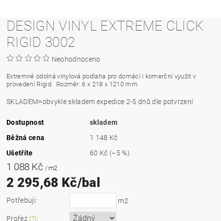
DESIGN VINYL EXTREME CLICK
RIGID 3002
Neohodnoceno
Extremně odolná vinylová podlaha pro domácí i komerční využit v
provedení Rigid.
Rozměr: 6 x 218 x 1210 mm
SKLADEM=obvykle skladem expedice 2-5 dnů dle potvrzení
Dostupnost
skladem
Běžná cena
1 148 Kč
Ušetříte
60 Kč
(–5 %)
1 088 Kč
/ m2
2 295,68 Kč/bal
Potřebuji:
m2
Prořez
(?)
: