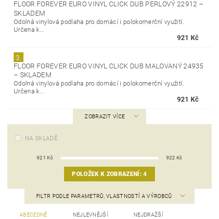
FLOOR FOREVER EURO VINYL CLICK DUB PERLOVÝ 22912
–
SKLADEM
Odolná vinylová podlaha pro domácí i polokomerční využití.
Určena k...
921 Kč
3.
FLOOR FOREVER EURO VINYL CLICK DUB MALOVANÝ 24935
–
SKLADEM
Odolná vinylová podlaha pro domácí i polokomerční využití.
Určena k...
921 Kč
ZOBRAZIT VÍCE
NA SKLADĚ
921
Kč
922
Kč
POLOŽEK K ZOBRAZENÍ:
4
FILTR PODLE PARAMETRŮ, VLASTNOSTÍ A VÝROBCŮ
ABECEDNĚ
NEJLEVNĚJŠÍ
NEJDRAŽŠÍ