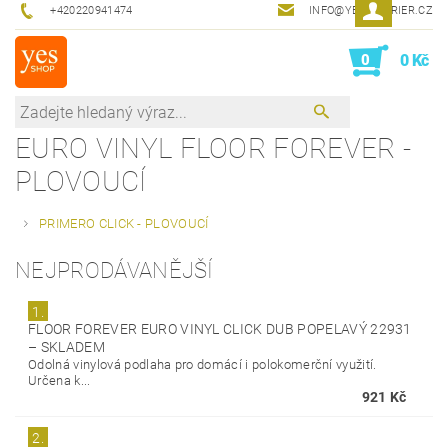
+420220941474
INFO@YESINTERIER.CZ
0
0 Kč
EURO VINYL FLOOR FOREVER -
PLOVOUCÍ
PRIMERO CLICK - PLOVOUCÍ
NEJPRODÁVANĚJŠÍ
1.
FLOOR FOREVER EURO VINYL CLICK DUB POPELAVÝ 22931
–
SKLADEM
Odolná vinylová podlaha pro domácí i polokomerční využití.
Určena k...
921 Kč
2.