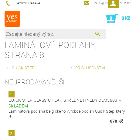
+420220941474
INFO@YESINTERIER.CZ
0
0 Kč
LAMINÁTOVÉ PODLAHY
,
STRANA 8
QUICK STEP
PŘÍSLUŠENSTVÍ
NEJPRODÁVANĚJŠÍ
1.
QUICK STEP CLASSIC TEAK STŘEDNĚ HNĚDÝ CLM5803
–
SKLADEM
Laminátová podlaha belgického výrobce podlah Quick Step, který
je...
678 Kč
2.