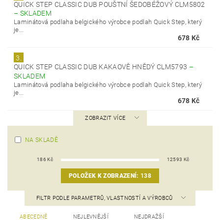
QUICK STEP CLASSIC DUB POUŠTNÍ ŠEDOBÉŽOVÝ CLM5802
–
SKLADEM
Laminátová podlaha belgického výrobce podlah Quick Step, který
je...
678 Kč
3.
QUICK STEP CLASSIC DUB KAKAOVĚ HNĚDÝ CLM5793
–
SKLADEM
Laminátová podlaha belgického výrobce podlah Quick Step, který
je...
678 Kč
ZOBRAZIT VÍCE
NA SKLADĚ
186
Kč
12593
Kč
POLOŽEK K ZOBRAZENÍ:
138
FILTR PODLE PARAMETRŮ, VLASTNOSTÍ A VÝROBCŮ
ABECEDNĚ
NEJLEVNĚJŠÍ
NEJDRAŽŠÍ