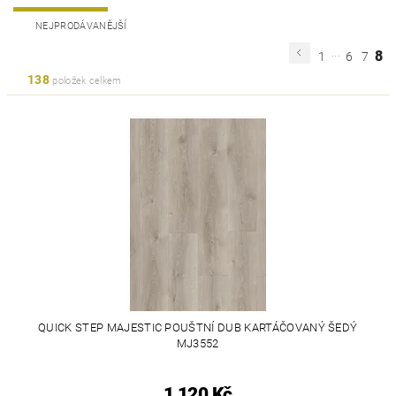
NEJPRODÁVANĚJŠÍ
...
8
1
6
7
138
položek celkem
QUICK STEP MAJESTIC POUŠTNÍ DUB KARTÁČOVANÝ ŠEDÝ
MJ3552
1 120 Kč