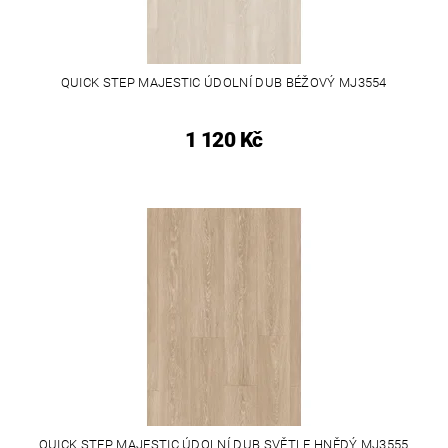
QUICK STEP MAJESTIC ÚDOLNÍ DUB BÉŽOVÝ MJ3554
1 120 Kč
QUICK STEP MAJESTIC ÚDOLNÍ DUB SVĚTLE HNĚDÝ MJ3555