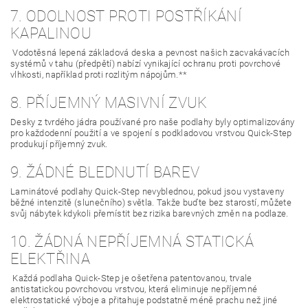
7. ODOLNOST PROTI POSTŘÍKÁNÍ
KAPALINOU
Vodotěsná lepená základová deska a pevnost našich zacvakávacích
systémů v tahu (předpětí) nabízí vynikající ochranu proti povrchové
vlhkosti, například proti rozlitým nápojům.**
8. PŘÍJEMNÝ MASIVNÍ ZVUK
Desky z tvrdého jádra používané pro naše podlahy byly optimalizovány
pro každodenní použití a ve spojení s podkladovou vrstvou Quick-Step
produkují příjemný zvuk.
9. ŽÁDNÉ BLEDNUTÍ BAREV
Laminátové podlahy Quick-Step nevyblednou, pokud jsou vystaveny
běžné intenzitě (slunečního) světla. Takže buďte bez starostí, můžete
svůj nábytek kdykoli přemístit bez rizika barevných změn na podlaze.
10. ŽÁDNÁ NEPŘÍJEMNÁ STATICKÁ
ELEKTŘINA
Každá podlaha Quick-Step je ošetřena patentovanou, trvale
antistatickou povrchovou vrstvou, která eliminuje nepříjemné
elektrostatické výboje a přitahuje podstatně méně prachu než jiné