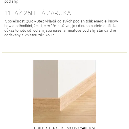
podlahy.
11. AŽ 25LETÁ ZÁRUKA
Společnost Quick-Step vkládá do svých podlah tolik energie, know-
how a odhodlání, že si je můžete užívat, jak dlouho budete chtít. Na
důkaz tohoto odhodlání jsou naše laminátové podlahy standardně
dodávány s 25letou zárukou.*
QUICK STEP SOKL 58X12X2400MM