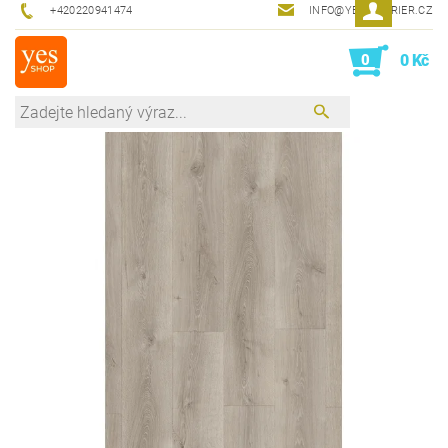
+420220941474
INFO@YESINTERIER.CZ
0
0 Kč