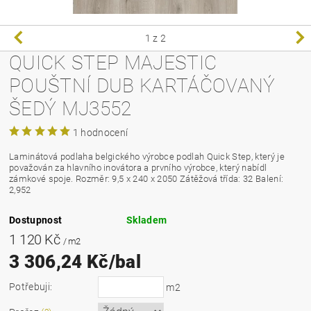
1
z 2
QUICK STEP MAJESTIC
POUŠTNÍ DUB KARTÁČOVANÝ
ŠEDÝ MJ3552
1 hodnocení
Laminátová podlaha belgického výrobce podlah Quick Step, který je
považován za hlavního inovátora a prvního výrobce, který nabídl
zámkové spoje.
Rozměr: 9,5 x 240 x 2050 Zátěžová třída: 32 Balení:
2,952
Dostupnost
Skladem
1 120 Kč
/ m2
3 306,24 Kč/bal
Potřebuji:
m2