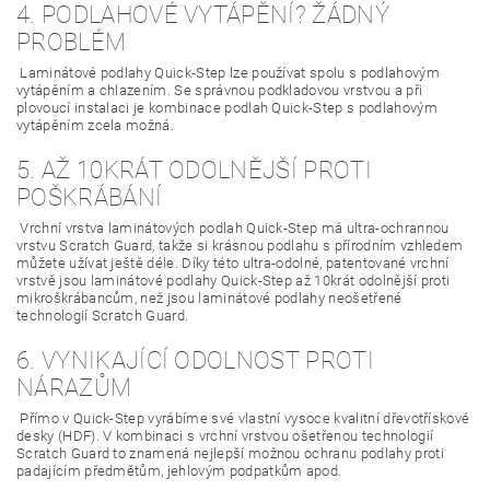
4. PODLAHOVÉ VYTÁPĚNÍ? ŽÁDNÝ
PROBLÉM
Laminátové podlahy Quick-Step lze používat spolu s podlahovým
vytápěním a chlazením. Se správnou podkladovou vrstvou a při
plovoucí instalaci je kombinace podlah Quick-Step s podlahovým
vytápěním zcela možná.
5. AŽ 10KRÁT ODOLNĚJŠÍ PROTI
POŠKRÁBÁNÍ
Vrchní vrstva laminátových podlah Quick-Step má ultra-ochrannou
vrstvu Scratch Guard, takže si krásnou podlahu s přírodním vzhledem
můžete užívat ještě déle. Díky této ultra-odolné, patentované vrchní
vrstvě jsou laminátové podlahy Quick-Step až 10krát odolnější proti
mikroškrábancům, než jsou laminátové podlahy neošetřené
technologií Scratch Guard.
6. VYNIKAJÍCÍ ODOLNOST PROTI
NÁRAZŮM
Přímo v Quick-Step vyrábíme své vlastní vysoce kvalitní dřevotřískové
desky (HDF). V kombinaci s vrchní vrstvou ošetřenou technologií
Scratch Guard to znamená nejlepší možnou ochranu podlahy proti
padajícím předmětům, jehlovým podpatkům apod.