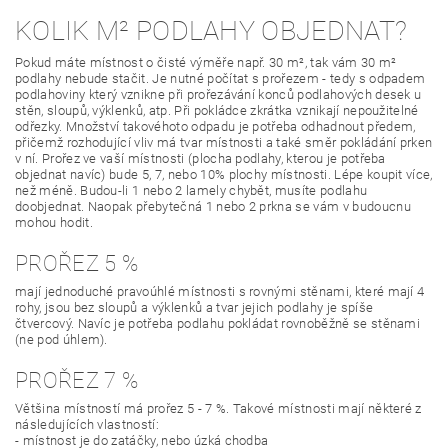
KOLIK M² PODLAHY OBJEDNAT?
Pokud máte místnost o čisté výměře např. 30 m², tak vám 30 m²
podlahy nebude stačit. Je nutné počítat s prořezem - tedy s odpadem
podlahoviny který vznikne při prořezávání konců podlahových desek u
stěn, sloupů, výklenků, atp. Při pokládce zkrátka vznikají nepoužitelné
odřezky. Množství takovéhoto odpadu je potřeba odhadnout předem,
přičemž rozhodující vliv má tvar místnosti a také směr pokládání prken
v ní. Prořez ve vaší místnosti (plocha podlahy, kterou je potřeba
objednat navíc) bude 5, 7, nebo 10% plochy místnosti. Lépe koupit více,
než méně. Budou-li 1 nebo 2 lamely chybět, musíte podlahu
doobjednat. Naopak přebytečná 1 nebo 2 prkna se vám v budoucnu
mohou hodit.
PROŘEZ 5 %
mají jednoduché pravoúhlé místnosti s rovnými stěnami, které mají 4
rohy, jsou bez sloupů a výklenků a tvar jejich podlahy je spíše
čtvercový. Navíc je potřeba podlahu pokládat rovnoběžně se stěnami
(ne pod úhlem).
PROŘEZ 7 %
Většina místností má prořez 5 - 7 %. Takové místnosti mají některé z
následujících vlastností:
- místnost je do zatáčky, nebo úzká chodba