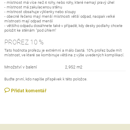
- místnost má více než 4 rohy, nebo rohy, které nemají pravý úhel
- místnost má zakulacenou stěnu
- místnost obsahuje výklenky nebo sloupy
- obecně řečeno mají menší místnosti větší odpad, naopak velké
místnosti mají odpad menší
- většího odpadu dosáhnete také v případě, kdy desky podlahy chcete
položit ke stěnám "pod úhlem"
PROŘEZ 10 %
Tato hodnota prořezu je extrémní a málo častá. 10% prořez bude mít
místnost, ve které se kombinuje většina z výše uvedených komplikací.
Množství v balení
2,952 m2
Buďte první, kdo napíše příspěvek k této položce.
Přidat komentář