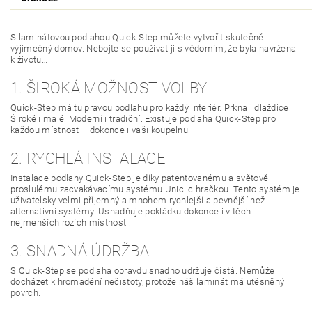
S laminátovou podlahou Quick-Step můžete vytvořit skutečně
výjimečný domov. Nebojte se používat ji s vědomím, že byla navržena
k životu…
1. ŠIROKÁ MOŽNOST VOLBY
Quick-Step má tu pravou podlahu pro každý interiér. Prkna i dlaždice.
Široké i malé. Moderní i tradiční. Existuje podlaha Quick-Step pro
každou místnost – dokonce i vaši koupelnu.
2. RYCHLÁ INSTALACE
Instalace podlahy Quick-Step je díky patentovanému a světově
proslulému zacvakávacímu systému Uniclic hračkou. Tento systém je
uživatelsky velmi příjemný a mnohem rychlejší a pevnější než
alternativní systémy. Usnadňuje pokládku dokonce i v těch
nejmenších rozích místnosti.
3. SNADNÁ ÚDRŽBA
S Quick-Step se podlaha opravdu snadno udržuje čistá. Nemůže
docházet k hromadění nečistoty, protože náš laminát má utěsněný
povrch.