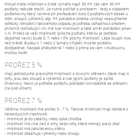
Pokud máte místnost o čisté výměře např. 30 m², tak vám 30 m²
podlahy nebude stačit. Je nutné počítat s prořezem - tedy s odpadem
podlahoviny který vznikne při prořezávání konců podlahových desek u
stěn, sloupů, výklenků, atp. Při pokládce zkrátka vznikají nepoužitelné
odřezky. Množství takovéhoto odpadu je potřeba odhadnout předem,
přičemž rozhodující vliv má tvar místnosti a také směr pokládání prken
v ní. Prořez ve vaší místnosti (plocha podlahy, kterou je potřeba
objednat navíc) bude 5, 7, nebo 10% plochy místnosti. Lépe koupit více,
než méně. Budou-li 1 nebo 2 lamely chybět, musíte podlahu
doobjednat. Naopak přebytečná 1 nebo 2 prkna se vám v budoucnu
mohou hodit.
PROŘEZ 5 %
mají jednoduché pravoúhlé místnosti s rovnými stěnami, které mají 4
rohy, jsou bez sloupů a výklenků a tvar jejich podlahy je spíše
čtvercový. Navíc je potřeba podlahu pokládat rovnoběžně se stěnami
(ne pod úhlem).
PROŘEZ 7 %
Většina místností má prořez 5 - 7 %. Takové místnosti mají některé z
následujících vlastností:
- místnost je do zatáčky, nebo úzká chodba
- místnost má více než 4 rohy, nebo rohy, které nemají pravý úhel
- místnost má zakulacenou stěnu
- místnost obsahuje výklenky nebo sloupy