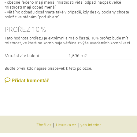
- obecně řečeno mají menší místnosti větší odpad, naopak velké
místnosti mají odpad menší
- většího odpadu dosáhnete také v případě, kdy desky podlahy chcete
položit ke stěnám "pod úhlem"
PROŘEZ 10 %
Tato hodnota prořezu je extrémní a málo častá. 10% prořez bude mít
místnost, ve které se kombinuje většina z výše uvedených komplikací.
Množství v balení
1,596 m2
Buďte první, kdo napíše příspěvek k této položce.
Přidat komentář
|
|
Zboží.cz
Heureka.cz
yes interier