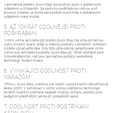
Laminátové podlahy Quick-Step lze používat spolu s podlahovým
vytápěním a chlazením. Se správnou podkladovou vrstvou a při
plovoucí instalaci je kombinace podlah Quick-Step s podlahovým
vytápěním zcela možná.
5. AŽ 10KRÁT ODOLNĚJŠÍ PROTI
POŠKRÁBÁNÍ
Vrchní vrstva laminátových podlah Quick-Step má ultra-ochrannou
vrstvu Scratch Guard, takže si krásnou podlahu s přírodním vzhledem
můžete užívat ještě déle. Díky této ultra-odolné, patentované vrchní
vrstvě jsou laminátové podlahy Quick-Step až 10krát odolnější proti
mikroškrábancům, než jsou laminátové podlahy neošetřené
technologií Scratch Guard.
6. VYNIKAJÍCÍ ODOLNOST PROTI
NÁRAZŮM
Přímo v Quick-Step vyrábíme své vlastní vysoce kvalitní dřevotřískové
desky (HDF). V kombinaci s vrchní vrstvou ošetřenou technologií
Scratch Guard to znamená nejlepší možnou ochranu podlahy proti
padajícím předmětům, jehlovým podpatkům apod.
7. ODOLNOST PROTI POSTŘÍKÁNÍ
KAPALINOU