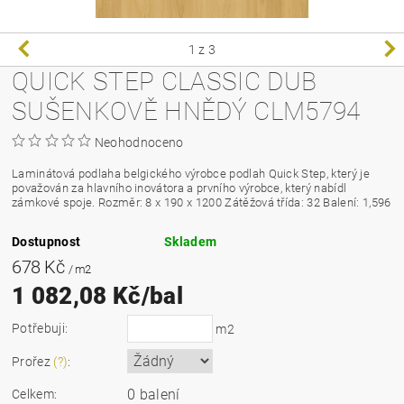
1
z 3
QUICK STEP CLASSIC DUB
SUŠENKOVĚ HNĚDÝ CLM5794
Neohodnoceno
Laminátová podlaha belgického výrobce podlah Quick Step, který je
považován za hlavního inovátora a prvního výrobce, který nabídl
zámkové spoje.
Rozměr: 8 x 190 x 1200 Zátěžová třída: 32 Balení: 1,596
Dostupnost
Skladem
678 Kč
/ m2
1 082,08 Kč/bal
Potřebuji:
m2
Prořez
(?)
:
0 balení
Celkem: