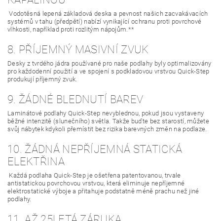
Vodotěsná lepená základová deska a pevnost našich zacvakávacích
systémů v tahu (předpětí) nabízí vynikající ochranu proti povrchové
vlhkosti, například proti rozlitým nápojům.**
8. PŘÍJEMNÝ MASIVNÍ ZVUK
Desky z tvrdého jádra používané pro naše podlahy byly optimalizovány
pro každodenní použití a ve spojení s podkladovou vrstvou Quick-Step
produkují příjemný zvuk.
9. ŽÁDNÉ BLEDNUTÍ BAREV
Laminátové podlahy Quick-Step nevyblednou, pokud jsou vystaveny
běžné intenzitě (slunečního) světla. Takže buďte bez starostí, můžete
svůj nábytek kdykoli přemístit bez rizika barevných změn na podlaze.
10. ŽÁDNÁ NEPŘÍJEMNÁ STATICKÁ
ELEKTŘINA
Každá podlaha Quick-Step je ošetřena patentovanou, trvale
antistatickou povrchovou vrstvou, která eliminuje nepříjemné
elektrostatické výboje a přitahuje podstatně méně prachu než jiné
podlahy.
11. AŽ 25LETÁ ZÁRUKA