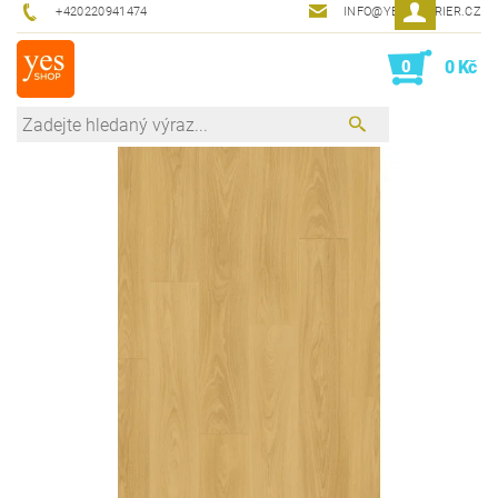
+420220941474
INFO@YESINTERIER.CZ
0
0 Kč