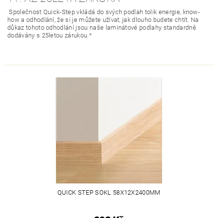
Společnost Quick-Step vkládá do svých podlah tolik energie, know-
how a odhodlání, že si je můžete užívat, jak dlouho budete chtít. Na
důkaz tohoto odhodlání jsou naše laminátové podlahy standardně
dodávány s 25letou zárukou.*
QUICK STEP SOKL 58X12X2400MM