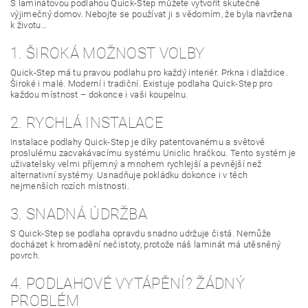
S laminátovou podlahou Quick-Step můžete vytvořit skutečně
výjimečný domov. Nebojte se používat ji s vědomím, že byla navržena
k životu…
1. ŠIROKÁ MOŽNOST VOLBY
Quick-Step má tu pravou podlahu pro každý interiér. Prkna i dlaždice.
Široké i malé. Moderní i tradiční. Existuje podlaha Quick-Step pro
každou místnost – dokonce i vaši koupelnu.
2. RYCHLÁ INSTALACE
Instalace podlahy Quick-Step je díky patentovanému a světově
proslulému zacvakávacímu systému Uniclic hračkou. Tento systém je
uživatelsky velmi příjemný a mnohem rychlejší a pevnější než
alternativní systémy. Usnadňuje pokládku dokonce i v těch
nejmenších rozích místnosti.
3. SNADNÁ ÚDRŽBA
S Quick-Step se podlaha opravdu snadno udržuje čistá. Nemůže
docházet k hromadění nečistoty, protože náš laminát má utěsněný
povrch.
4. PODLAHOVÉ VYTÁPĚNÍ? ŽÁDNÝ
PROBLÉM