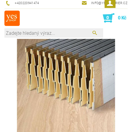
+420220941474
INFO@YESINTERIER.CZ
0
0 Kč