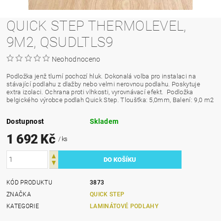
QUICK STEP THERMOLEVEL,
9M2, QSUDLTLS9
Neohodnoceno
Podložka jenž tlumí pochozí hluk. Dokonalá volba pro instalaci na
stávající podlahu z dlažby nebo velmi nerovnou podlahu. Poskytuje
extra izolaci. Ochrana proti vlhkosti, vyrovnávací efekt.
Podložka
belgického výrobce podlah Quick Step. Tloušťka: 5,0mm, Balení: 9,0 m2
Dostupnost
Skladem
1 692 Kč
/ ks
KÓD PRODUKTU
3873
ZNAČKA
QUICK STEP
KATEGORIE
LAMINÁTOVÉ PODLAHY