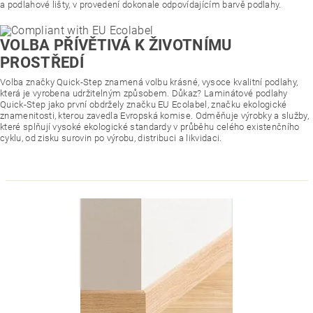
a podlahové lišty, v provedení dokonale odpovídajícím barvě podlahy.
VOLBA PŘÍVĚTIVÁ K ŽIVOTNÍMU
PROSTŘEDÍ
Volba značky Quick-Step znamená volbu krásné, vysoce kvalitní podlahy,
která je vyrobena udržitelným způsobem. Důkaz? Laminátové podlahy
Quick-Step jako první obdržely značku EU Ecolabel, značku ekologické
znamenitosti, kterou zavedla Evropská komise. Odměňuje výrobky a služby,
které splňují vysoké ekologické standardy v průběhu celého existenčního
cyklu, od zisku surovin po výrobu, distribuci a likvidaci.