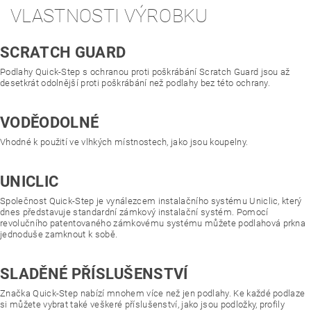
VLASTNOSTI VÝROBKU
SCRATCH GUARD
Podlahy Quick-Step s ochranou proti poškrábání Scratch Guard jsou až
desetkrát odolnější proti poškrábání než podlahy bez této ochrany.
VODĚODOLNÉ
Vhodné k použití ve vlhkých místnostech, jako jsou koupelny.
UNICLIC
Společnost Quick-Step je vynálezcem instalačního systému Uniclic, který
dnes představuje standardní zámkový instalační systém. Pomocí
revolučního patentovaného zámkovému systému můžete podlahová prkna
jednoduše zamknout k sobě.
SLADĚNÉ PŘÍSLUŠENSTVÍ
Značka Quick-Step nabízí mnohem více než jen podlahy. Ke každé podlaze
si můžete vybrat také veškeré příslušenství, jako jsou podložky, profily