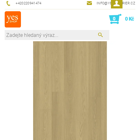
+420220941474
INFO@YESINTERIER.CZ
0
0 Kč