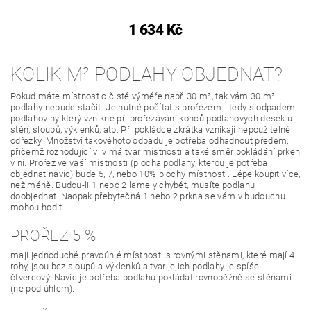
1 634 Kč
KOLIK M² PODLAHY OBJEDNAT?
Pokud máte místnost o čisté výměře např. 30 m², tak vám 30 m²
podlahy nebude stačit. Je nutné počítat s prořezem - tedy s odpadem
podlahoviny který vznikne při prořezávání konců podlahových desek u
stěn, sloupů, výklenků, atp. Při pokládce zkrátka vznikají nepoužitelné
odřezky. Množství takovéhoto odpadu je potřeba odhadnout předem,
přičemž rozhodující vliv má tvar místnosti a také směr pokládání prken
v ní. Prořez ve vaší místnosti (plocha podlahy, kterou je potřeba
objednat navíc) bude 5, 7, nebo 10% plochy místnosti. Lépe koupit více,
než méně. Budou-li 1 nebo 2 lamely chybět, musíte podlahu
doobjednat. Naopak přebytečná 1 nebo 2 prkna se vám v budoucnu
mohou hodit.
PROŘEZ 5 %
mají jednoduché pravoúhlé místnosti s rovnými stěnami, které mají 4
rohy, jsou bez sloupů a výklenků a tvar jejich podlahy je spíše
čtvercový. Navíc je potřeba podlahu pokládat rovnoběžně se stěnami
(ne pod úhlem).