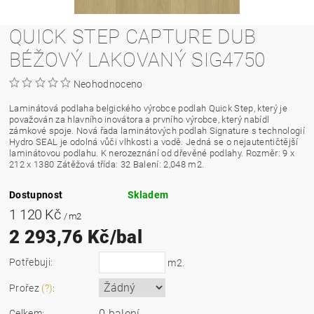
QUICK STEP CAPTURE DUB
BÉŽOVÝ LAKOVANÝ SIG4750
Neohodnoceno
Laminátová podlaha belgického výrobce podlah Quick Step, který je
považován za hlavního inovátora a prvního výrobce, který nabídl
zámkové spoje. Nová řada laminátových podlah Signature s technologií
Hydro SEAL je odolná vůči vlhkosti a vodě. Jedná se o nejautentičtější
laminátovou podlahu. K nerozeznání od dřevěné podlahy. Rozměr: 9 x
212 x 1380 Zátěžová třída: 32 Balení: 2,048 m2.
Dostupnost
Skladem
1 120 Kč
/ m2
2 293,76 Kč/bal
Potřebuji:
m2.
Prořez
(?)
:
0 balení
Celkem: