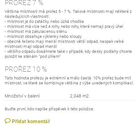
PROŘEZ 7 %
Většina místností má prořez 5 - 7 %. Takové místnosti mají některé z
následujících vlastností:
- místnost je do zatáčky, nebo úzká chodba
- místnost má více než 4 rohy, nebo rohy, které nemají pravý úhel
- místnost má zakulacenou stěnu
- místnost obsahuje výklenky nebo sloupy
- obecně řečeno mají menší místnosti větší odpad, naopak velké
místnosti mají odpad menší
- většího odpadu dosáhnete také v případě, kdy desky podlahy chcete
položit ke stěnám "pod úhlem"
PROŘEZ 10 %
Tato hodnota prořezu je extrémní a málo častá. 10% prořez bude mít
místnost, ve které se kombinuje většina z výše uvedených komplikací.
Množství v balení
2,048 m2.
Buďte první, kdo napíše příspěvek k této položce.
Přidat komentář