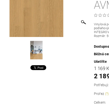
AV
Vinylová p
podlahový
INTEGROV
Rozměr: 5+
Dostupno
Běžná ce
Ušetříte
1 169 
2 18
Potřebuji:
Prořez
(?)
Celkem: