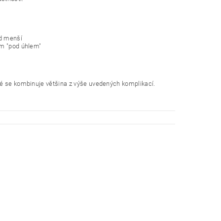
ad menší
ám "pod úhlem"
ré se kombinuje většina z výše uvedených komplikací.