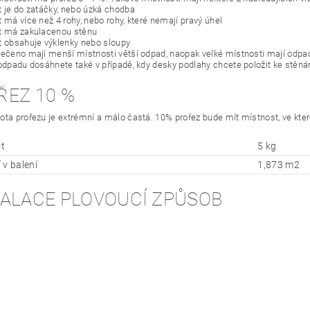
t je do zatáčky, nebo úzká chodba
 má více než 4 rohy, nebo rohy, které nemají pravý úhel
t má zakulacenou stěnu
t obsahuje výklenky nebo sloupy
řečeno mají menší místnosti větší odpad, naopak velké místnosti mají odp
 odpadu dosáhnete také v případě, kdy desky podlahy chcete položit ke stěn
ŘEZ 10 %
ota prořezu je extrémní a málo častá. 10% prořez bude mít místnost, ve kte
t
5 kg
 v balení
1,873 m2
TALACE PLOVOUCÍ ZPŮSOB