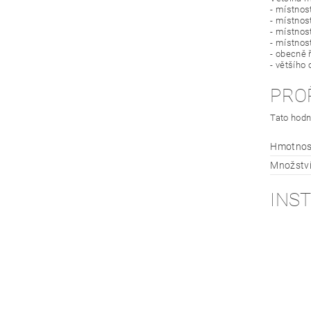
- místnos
- místnost
- místnos
- místnos
- obecně 
- většího
PRO
Tato hodn
Hmotnos
Množství
INS