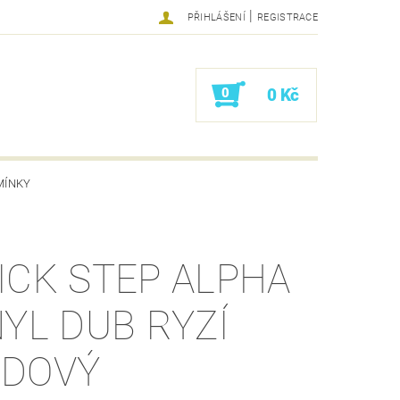
|
PŘIHLÁŠENÍ
REGISTRACE
0
0 Kč
MÍNKY
ICK STEP ALPHA
NYL DUB RYZÍ
DOVÝ