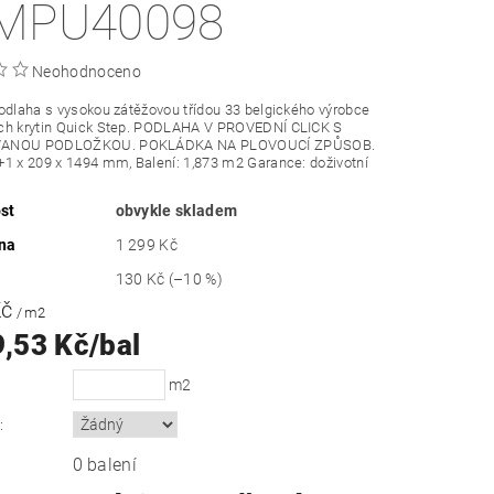
MPU40098
Neohodnoceno
odlaha s vysokou zátěžovou třídou 33 belgického výrobce
ch krytin Quick Step. PODLAHA V PROVEDNÍ CLICK S
ANOU PODLOŽKOU. POKLÁDKA NA PLOVOUCÍ ZPŮSOB.
1 x 209 x 1494 mm, Balení: 1,873 m2 Garance: doživotní
st
obvykle skladem
na
1 299 Kč
130 Kč
(–10 %)
Kč
/ m2
9,53 Kč/bal
m2
:
0 balení