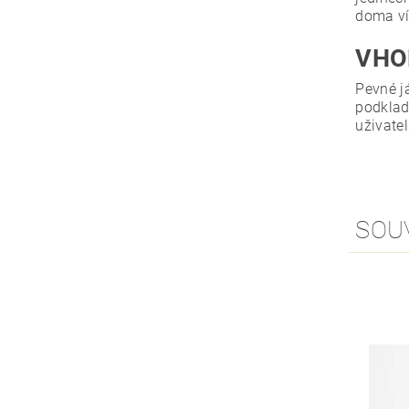
doma ví
VHO
Pevné j
podklad
uživate
SOU