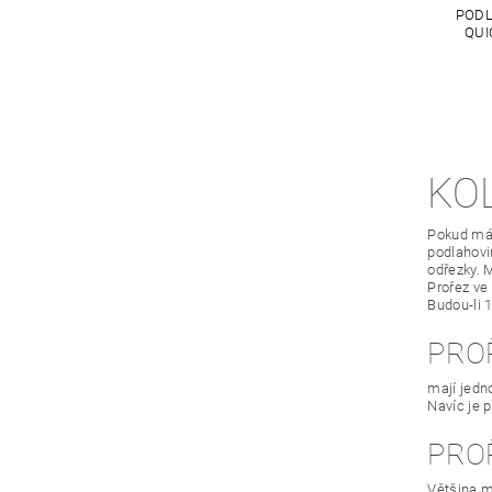
PODL
QUI
KO
Pokud mát
podlahovin
odřezky. 
Prořez ve
Budou-li 
PRO
mají jedn
Navíc je 
PRO
Většina m