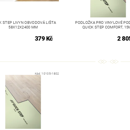
K STEP LIVYN OBVODOVÁ LIŠTA
PODLOŽKA PRO VINYLOVÉ PO
58X12X2400 MM
QUICK STEP COMFORT, 15
379 Kč
2 80
Kód:
10105-1802