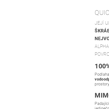
QUIC
JEJÍ 
ŠKRÁ
NEJVO
ALPHA
POVRC
100
Podlaha
vodoodp
prostory
MIM
Padající
jedineč