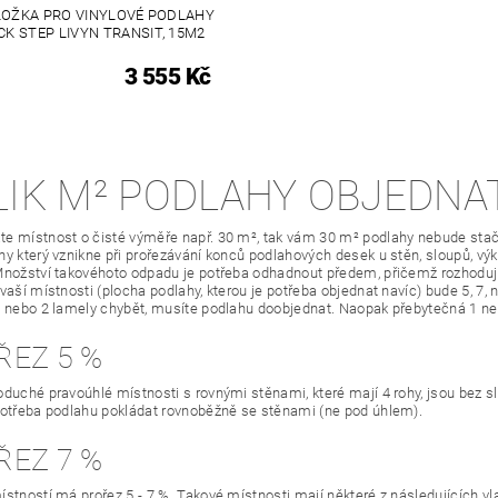
OŽKA PRO VINYLOVÉ PODLAHY
CK STEP LIVYN TRANSIT, 15M2
3 555 Kč
LIK M² PODLAHY OBJEDNA
e místnost o čisté výměře např. 30 m², tak vám 30 m² podlahy nebude stači
y který vznikne při prořezávání konců podlahových desek u stěn, sloupů, výkl
Množství takovéhoto odpadu je potřeba odhadnout předem, přičemž rozhodující
 vaší místnosti (plocha podlahy, kterou je potřeba objednat navíc) bude 5, 7,
1 nebo 2 lamely chybět, musíte podlahu doobjednat. Naopak přebytečná 1 n
ŘEZ 5 %
oduché pravoúhlé místnosti s rovnými stěnami, které mají 4 rohy, jsou bez slo
potřeba podlahu pokládat rovnoběžně se stěnami (ne pod úhlem).
ŘEZ 7 %
ístností má prořez 5 - 7 %. Takové místnosti mají některé z následujících vl