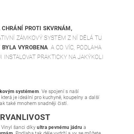
A
CHRÁNÍ PROTI SKVRNÁM,
ATIVNÍ ZÁMKOVÝ SYSTÉM Z NÍ DĚLÁ TU
Y BYLA VYROBENA
. A CO VÍC, PODLAHA
I INSTALOVAT PRAKTICKY NA JAKÝKOLI
mkovým systémem
. Ve spojení s naší
terá je ideální pro kuchyně, koupelny a další
 tak také mnohem snadněji čistí.
TRVANLIVOST
 Vinyl šanci díky
ultra pevnému jádru
a
kvrnám
. Podlaha tak déle vydrží a vy se můžete