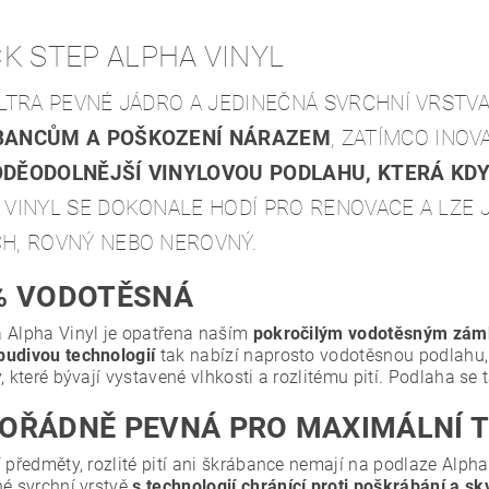
K STEP ALPHA VINYL
ULTRA PEVNÉ JÁDRO A JEDINEČNÁ SVRCHNÍ VRSTV
BANCŮM A POŠKOZENÍ NÁRAZEM
, ZATÍMCO INOV
DĚODOLNĚJŠÍ VINYLOVOU PODLAHU, KTERÁ KD
 VINYL SE DOKONALE HODÍ PRO RENOVACE A LZE J
H, ROVNÝ NEBO NEROVNÝ.
% VODOTĚSNÁ
 Alpha Vinyl je opatřena naším
pokročilým vodotěsným zá
udivou technologií
tak nabízí naprosto vodotěsnou podlahu, k
, které bývají vystavené vlhkosti a rozlitému pití. Podlaha se
OŘÁDNĚ PEVNÁ PRO MAXIMÁLNÍ 
 předměty, rozlité pití ani škrábance nemají na podlaze Alpha
né svrchní vrstvě
s technologií chránící proti poškrábání a s