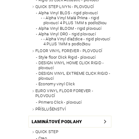
QUICK STEP LIVYN - PLOVOUCÍ
Alpha Vinyl BLOS - rigid plovoucí
- Alpha Vinyl Malá Prkna - rigid
plovoucí 4 PLUS 1MM s podložkou
Alpha Vinyl BLOOM - rigid plovoucí
Alpha Vinyl ORO - rigid plovoucí
- Alpha Vinyl dlaždice - rigid plovoucí
4 PLUS 1MM s podložkou
FLOOR VINYL FOREVER - PLOVOUCÍ
Style floor Click Rigid - plovoucí
DESIGN VINYL HOME CLICK RIGID -
plovoucí
DESIGN VINYL EXTREME CLICK RIGID -
plovoucí
Economy vinyl Click
EURO VINYL FLOOR FOREVER -
PLOVOUCÍ
Primero Click - plovoucí
PŘÍSLUŠENSTVÍ
LAMINÁTOVÉ PODLAHY
QUICK STEP
Creo