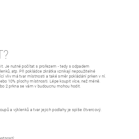
T?
t. Je nutné počítat s prořezem - tedy s odpadem
enků, atp. Při pokládce zkrátka vznikají nepoužitelné
 vliv má tvar místnosti a také směr pokládání prken v ní.
 nebo 10% plochy místnosti. Lépe koupit více, než méně.
ebo 2 prkna se vám v budoucnu mohou hodit.
upů a výklenků a tvar jejich podlahy je spíše čtvercový.
astností: