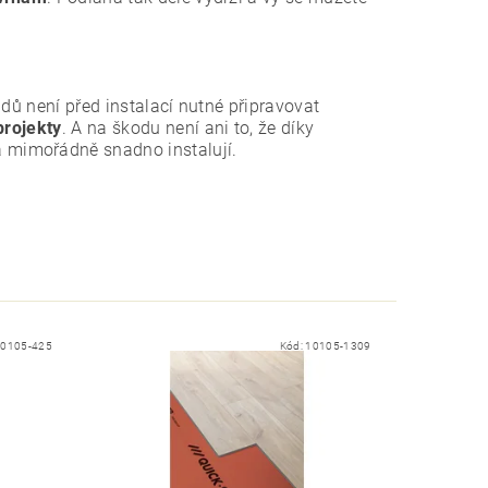
dů není před instalací nutné připravovat
projekty
. A na škodu není ani to, že díky
 mimořádně snadno instalují.
10105-425
Kód:
10105-1309