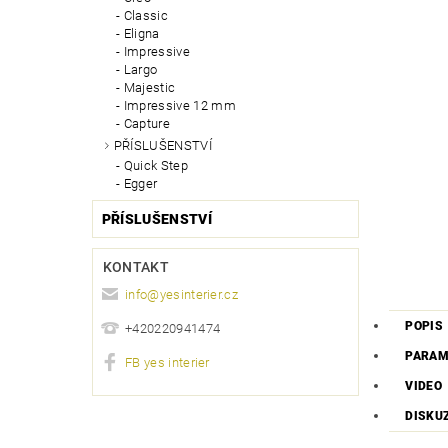
Classic
Eligna
Impressive
Largo
Majestic
Impressive 12 mm
Capture
PŘÍSLUŠENSTVÍ
Quick Step
Egger
PŘÍSLUŠENSTVÍ
KONTAKT
info
@
yesinterier.cz
POPIS
+420220941474
PARAM
FB yes interier
VIDEO
DISKU