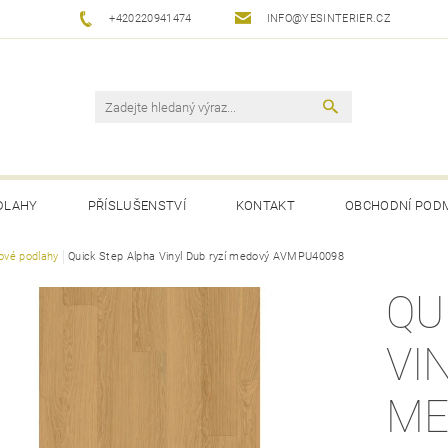
+420220941474
INFO@YESINTERIER.CZ
DLAHY
PŘÍSLUŠENSTVÍ
KONTAKT
OBCHODNÍ POD
lové podlahy
Quick Step Alpha Vinyl Dub ryzí medový AVMPU40098
QU
VI
ME