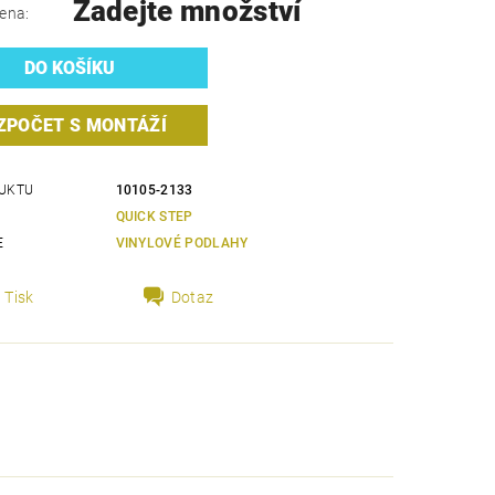
Zadejte množství
ena:
ZPOČET S MONTÁŽÍ
UKTU
10105-2133
QUICK STEP
E
VINYLOVÉ PODLAHY
Tisk
Dotaz