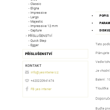
Classic
Eligna
Impressive
POPIS
Largo
Majestic
PARAM
Impressive 12 mm
Capture
DISKU
PŘÍSLUŠENSTVÍ
Quick Step
Tato podl
Egger
Plánujete
PŘÍSLUŠENSTVÍ
Vedle toh
KONTAKT
Je vhodní 
info
@
yesinterier.cz
Balení : 
+420220941474
Tloušťka
FB yes interier
Doporuče
Buďte prvn