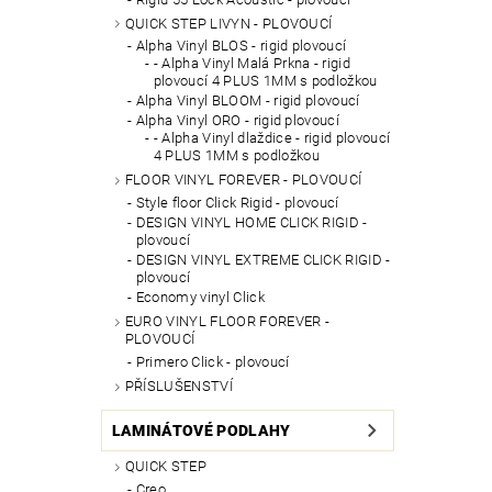
QUICK STEP LIVYN - PLOVOUCÍ
Alpha Vinyl BLOS - rigid plovoucí
- Alpha Vinyl Malá Prkna - rigid
plovoucí 4 PLUS 1MM s podložkou
Alpha Vinyl BLOOM - rigid plovoucí
Alpha Vinyl ORO - rigid plovoucí
- Alpha Vinyl dlaždice - rigid plovoucí
4 PLUS 1MM s podložkou
FLOOR VINYL FOREVER - PLOVOUCÍ
Style floor Click Rigid - plovoucí
DESIGN VINYL HOME CLICK RIGID -
plovoucí
DESIGN VINYL EXTREME CLICK RIGID -
plovoucí
Economy vinyl Click
EURO VINYL FLOOR FOREVER -
PLOVOUCÍ
Primero Click - plovoucí
PŘÍSLUŠENSTVÍ
LAMINÁTOVÉ PODLAHY
QUICK STEP
Creo