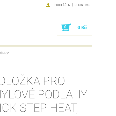
|
PŘIHLÁŠENÍ
REGISTRACE
0
0 Kč
MÍNKY
DLOŽKA PRO
NYLOVÉ PODLAHY
ICK STEP HEAT,