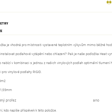
ETRY
ZE
ožka je vhodná pro místnosti vystavené teplotním výkyvům mimo běžné hod
 instalovat podlahové vytápění nebo chlazení? Pak je naše podložka Heat vyni
o nabízí v kombinaci s jednou z našich vinylových podlah optimální tlumení 
i pro vinylové podlahy RIGID.
10m2
: 1,55mm
ný prořez
ano
í, kdo napíše příspěvek k této položce.