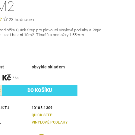
M2
23 hodnocení
 podložka Quick Step pro plovoucí vinylové podlahy a Rigid
elikost balení 10m2. Tloušťka podložky 1,55mm.
st
obvykle skladem
0 Kč
/ ks
UKTU
10105-1309
QUICK STEP
E
VINYLOVÉ PODLAHY