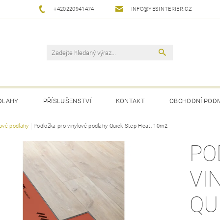
+420220941474
INFO@YESINTERIER.CZ
DLAHY
PŘÍSLUŠENSTVÍ
KONTAKT
OBCHODNÍ POD
lové podlahy
Podložka pro vinylové podlahy Quick Step Heat, 10m2
PO
VI
QU