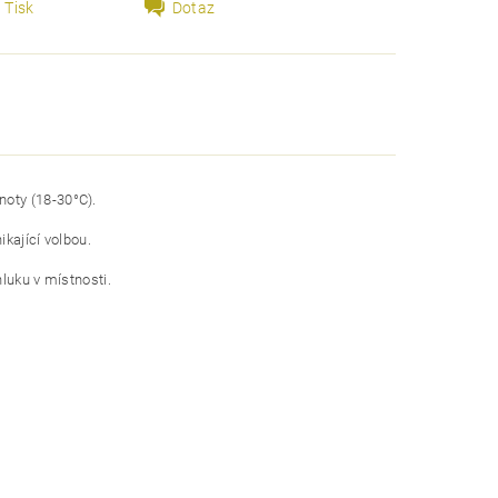
Tisk
Dotaz
noty (18-30°C).
kající volbou.
hluku v místnosti.