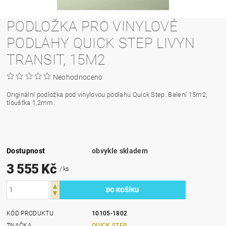
PODLOŽKA PRO VINYLOVÉ
PODLAHY QUICK STEP LIVYN
TRANSIT, 15M2
Neohodnoceno
Originální podložka pod vinylovou podlahu Quick Step. Balení 15m2,
tloušťka 1,2mm.
Dostupnost
obvykle skladem
3 555 Kč
/ ks
KÓD PRODUKTU
10105-1802
ZNAČKA
QUICK STEP