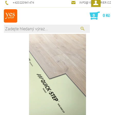
+420220941474
INFO@YESINTERIER.CZ
0
0 Kč