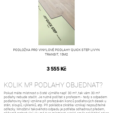
PODLOŽKA PRO VINYLOVÉ PODLAHY QUICK STEP LIVYN
TRANSIT, 15M2
3 555 Kč
KOLIK M² PODLAHY OBJEDNAT?
Pokud máte místnost o čisté výměře např. 30 m², tak vám 30 m²
podlahy nebude stačit. Je nutné počítat s prořezem - tedy s odpadem
podlahoviny který vznikne při prořezávání konců podlahových desek u
stěn, sloupů, výklenků, atp. Při pokládce zkrátka vznikají nepoužitelné
odřezky. Množství takovéhoto odpadu je potřeba odhadnout předem,