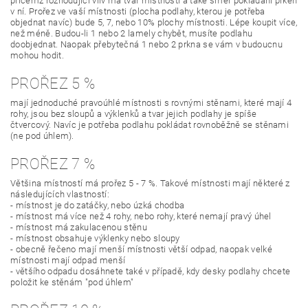
přičemž rozhodující vliv má tvar místnosti a také směr pokládání prken
v ní. Prořez ve vaší místnosti (plocha podlahy, kterou je potřeba
objednat navíc) bude 5, 7, nebo 10% plochy místnosti. Lépe koupit více,
než méně. Budou-li 1 nebo 2 lamely chybět, musíte podlahu
doobjednat. Naopak přebytečná 1 nebo 2 prkna se vám v budoucnu
mohou hodit.
PROŘEZ 5 %
mají jednoduché pravoúhlé místnosti s rovnými stěnami, které mají 4
rohy, jsou bez sloupů a výklenků a tvar jejich podlahy je spíše
čtvercový. Navíc je potřeba podlahu pokládat rovnoběžně se stěnami
(ne pod úhlem).
PROŘEZ 7 %
Většina místností má prořez 5 - 7 %. Takové místnosti mají některé z
následujících vlastností:
- místnost je do zatáčky, nebo úzká chodba
- místnost má více než 4 rohy, nebo rohy, které nemají pravý úhel
- místnost má zakulacenou stěnu
- místnost obsahuje výklenky nebo sloupy
- obecně řečeno mají menší místnosti větší odpad, naopak velké
místnosti mají odpad menší
- většího odpadu dosáhnete také v případě, kdy desky podlahy chcete
položit ke stěnám "pod úhlem"