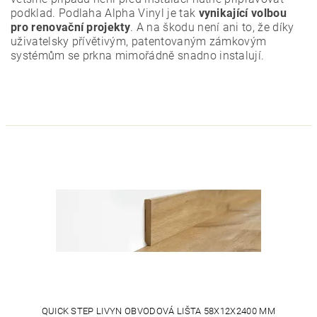
podklad. Podlaha Alpha Vinyl je tak
vynikající volbou
pro renovační projekty
. A na škodu není ani to, že díky
uživatelsky přívětivým, patentovaným zámkovým
systémům se prkna mimořádně snadno instalují.
QUICK STEP LIVYN OBVODOVÁ LIŠTA 58X12X2400 MM