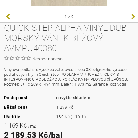
1
z 2
QUICK STEP ALPHA VINYL DUB
MOŘSKÝ VÁNEK BÉŽOVÝ
AVMPU40080
Neohodnoceno
Vinylová podlaha s vysokou zátěžovou třídou 33 belgického výrobce
podlahových krytin Quick Step. PODLAHA V PROVEDNÍ CLICK S
INTEGROVANOU PODLOŽKOU. POKLÁDKA NA PLOVOUCÍ ZPŮSOB.
Rozměr: 5+1 x 209 x 1494 mm, Balení: 1,873 m2 Garance: doživotní
Dostupnost
obvykle skladem
Běžná cena
1 299 Kč
Ušetříte
130 Kč
(–10 %)
1 169 Kč
/ m2
2 189,53 Kč/bal