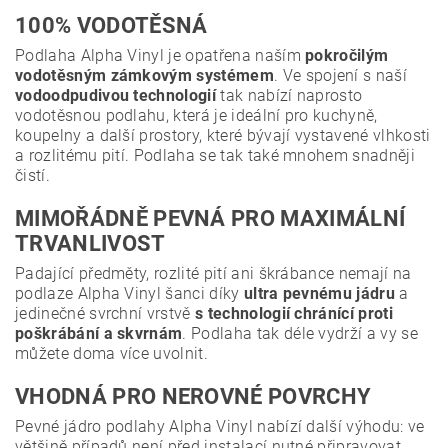
100% VODOTĚSNÁ
Podlaha Alpha Vinyl je opatřena naším
pokročilým
vodotěsným zámkovým systémem
. Ve spojení s naší
vodoodpudivou technologií
tak nabízí naprosto
vodotěsnou podlahu, která je ideální pro kuchyně,
koupelny a další prostory, které bývají vystavené vlhkosti
a rozlitému pití. Podlaha se tak také mnohem snadněji
čistí.
MIMOŘÁDNĚ PEVNÁ PRO MAXIMÁLNÍ
TRVANLIVOST
Padající předměty, rozlité pití ani škrábance nemají na
podlaze Alpha Vinyl šanci díky
ultra pevnému jádru
a
jedinečné svrchní vrstvě
s technologií chránící proti
poškrábání a skvrnám
. Podlaha tak déle vydrží a vy se
můžete doma více uvolnit.
VHODNÁ PRO NEROVNÉ POVRCHY
Pevné jádro podlahy Alpha Vinyl nabízí další výhodu: ve
většině případů není před instalací nutné připravovat