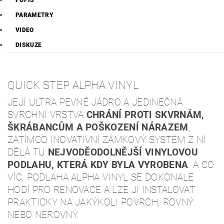
POPIS
PARAMETRY
VIDEO
DISKUZE
QUICK STEP ALPHA VINYL
JEJÍ ULTRA PEVNÉ JÁDRO A JEDINEČNÁ
SVRCHNÍ VRSTVA
CHRÁNÍ PROTI SKVRNÁM,
ŠKRÁBANCŮM A POŠKOZENÍ NÁRAZEM
,
ZATÍMCO INOVATIVNÍ ZÁMKOVÝ SYSTÉM Z NÍ
DĚLÁ TU
NEJVODĚODOLNĚJŠÍ VINYLOVOU
PODLAHU, KTERÁ KDY BYLA VYROBENA
. A CO
VÍC, PODLAHA ALPHA VINYL SE DOKONALE
HODÍ PRO RENOVACE A LZE JI INSTALOVAT
PRAKTICKY NA JAKÝKOLI POVRCH, ROVNÝ
NEBO NEROVNÝ.