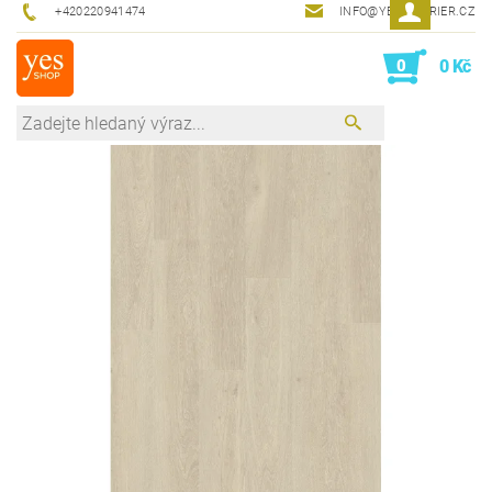
+420220941474
INFO@YESINTERIER.CZ
0
0 Kč