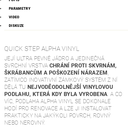
POPIS
PARAMETRY
VIDEO
DISKUZE
QUICK STEP ALPHA VINYL
JEJÍ ULTRA PEVNÉ JÁDRO A JEDINEČNÁ
SVRCHNÍ VRSTVA
CHRÁNÍ PROTI SKVRNÁM,
ŠKRÁBANCŮM A POŠKOZENÍ NÁRAZEM
,
ZATÍMCO INOVATIVNÍ ZÁMKOVÝ SYSTÉM Z NÍ
DĚLÁ TU
NEJVODĚODOLNĚJŠÍ VINYLOVOU
PODLAHU, KTERÁ KDY BYLA VYROBENA
. A CO
VÍC, PODLAHA ALPHA VINYL SE DOKONALE
HODÍ PRO RENOVACE A LZE JI INSTALOVAT
PRAKTICKY NA JAKÝKOLI POVRCH, ROVNÝ
NEBO NEROVNÝ.