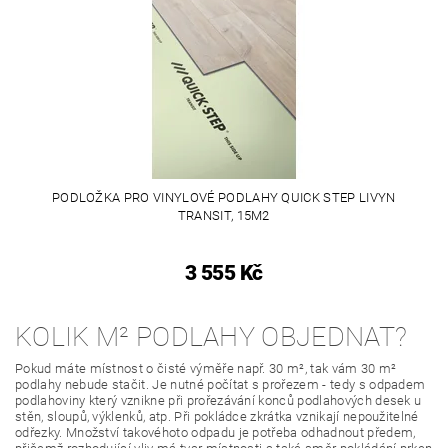
PODLOŽKA PRO VINYLOVÉ PODLAHY QUICK STEP LIVYN
TRANSIT, 15M2
3 555 Kč
KOLIK M² PODLAHY OBJEDNAT?
Pokud máte místnost o čisté výměře např. 30 m², tak vám 30 m²
podlahy nebude stačit. Je nutné počítat s prořezem - tedy s odpadem
podlahoviny který vznikne při prořezávání konců podlahových desek u
stěn, sloupů, výklenků, atp. Při pokládce zkrátka vznikají nepoužitelné
odřezky. Množství takovéhoto odpadu je potřeba odhadnout předem,