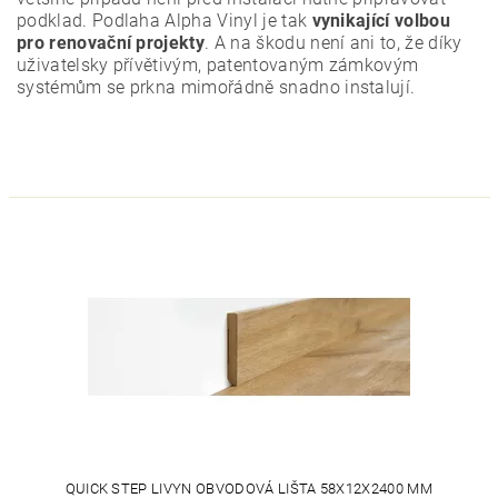
podklad. Podlaha Alpha Vinyl je tak
vynikající volbou
pro renovační projekty
. A na škodu není ani to, že díky
uživatelsky přívětivým, patentovaným zámkovým
systémům se prkna mimořádně snadno instalují.
QUICK STEP LIVYN OBVODOVÁ LIŠTA 58X12X2400 MM