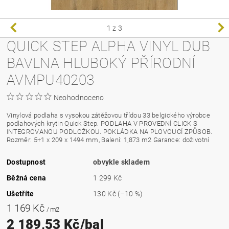
1
z 3
QUICK STEP ALPHA VINYL DUB
BAVLNA HLUBOKÝ PŘÍRODNÍ
AVMPU40203
Neohodnoceno
Vinylová podlaha s vysokou zátěžovou třídou 33 belgického výrobce
podlahových krytin Quick Step. PODLAHA V PROVEDNÍ CLICK S
INTEGROVANOU PODLOŽKOU. POKLÁDKA NA PLOVOUCÍ ZPŮSOB.
Rozměr: 5+1 x 209 x 1494 mm, Balení: 1,873 m2 Garance: doživotní
Dostupnost
obvykle skladem
Běžná cena
1 299 Kč
Ušetříte
130 Kč
(–10 %)
1 169 Kč
/ m2
2 189,53 Kč/bal