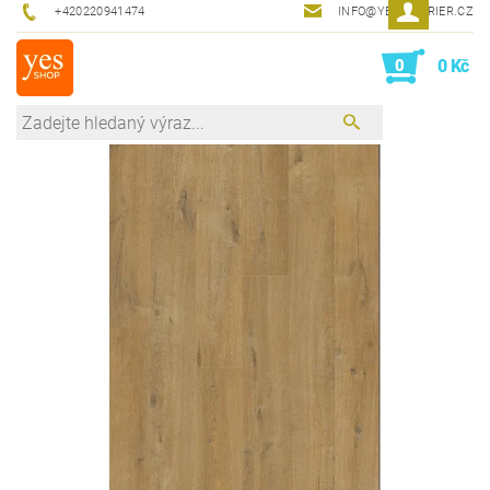
+420220941474
INFO@YESINTERIER.CZ
0
0 Kč