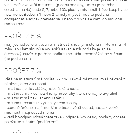
přičemž rozhodující vliv má tvar místnosti a také směr pokládání prken
v ní. Prořez ve vaší místnosti (plocha podlahy, kterou je potřeba
objednat navíc) bude 5, 7, nebo 10% plochy místnosti. Lépe koupit více,
než méně. Budou-li 1 nebo 2 lamely chybět, musíte podlahu
doobjednat. Naopak přebytečná 1 nebo 2 prkna se vám v budoucnu
mohou hodit.
PROŘEZ 5 %
mají jednoduché pravoúhlé místnosti s rovnými stěnami, které mají 4
rohy, jsou bez sloupů a výklenků a tvar jejich podlahy je spíše
čtvercový. Navíc je potřeba podlahu pokládat rovnoběžně se stěnami
(ne pod úhlem).
PROŘEZ 7 %
Většina místností má prořez 5 - 7 %. Takové místnosti mají některé z
následujících vlastností:
- místnost je do zatáčky, nebo úzká chodba
- místnost má více než 4 rohy, nebo rohy, které nemají pravý úhel
- místnost má zakulacenou stěnu
- místnost obsahuje výklenky nebo sloupy
- obecně řečeno mají menší místnosti větší odpad, naopak velké
místnosti mají odpad menší
- většího odpadu dosáhnete také v případě, kdy desky podlahy chcete
položit ke stěnám "pod úhlem"