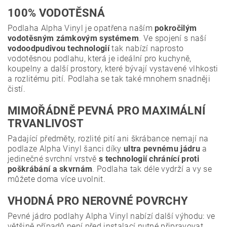
100% VODOTĚSNÁ
Podlaha Alpha Vinyl je opatřena naším
pokročilým
vodotěsným zámkovým systémem
. Ve spojení s naší
vodoodpudivou technologií
tak nabízí naprosto
vodotěsnou podlahu, která je ideální pro kuchyně,
koupelny a další prostory, které bývají vystavené vlhkosti
a rozlitému pití. Podlaha se tak také mnohem snadněji
čistí.
MIMOŘÁDNĚ PEVNÁ PRO MAXIMÁLNÍ
TRVANLIVOST
Padající předměty, rozlité pití ani škrábance nemají na
podlaze Alpha Vinyl šanci díky
ultra pevnému jádru
a
jedinečné svrchní vrstvě
s technologií chránící proti
poškrábání a skvrnám
. Podlaha tak déle vydrží a vy se
můžete doma více uvolnit.
VHODNÁ PRO NEROVNÉ POVRCHY
Pevné jádro podlahy Alpha Vinyl nabízí další výhodu: ve
většině případů není před instalací nutné připravovat