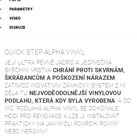
POPIS
PARAMETRY
VIDEO
DISKUZE
QUICK STEP ALPHA VINYL
JEJÍ ULTRA PEVNÉ JÁDRO A JEDINEČNÁ
SVRCHNÍ VRSTVA
CHRÁNÍ PROTI SKVRNÁM,
ŠKRÁBANCŮM A POŠKOZENÍ NÁRAZEM
,
ZATÍMCO INOVATIVNÍ ZÁMKOVÝ SYSTÉM Z NÍ
DĚLÁ TU
NEJVODĚODOLNĚJŠÍ VINYLOVOU
PODLAHU, KTERÁ KDY BYLA VYROBENA
. A CO
VÍC, PODLAHA ALPHA VINYL SE DOKONALE
HODÍ PRO RENOVACE A LZE JI INSTALOVAT
PRAKTICKY NA JAKÝKOLI POVRCH, ROVNÝ
NEBO NEROVNÝ.