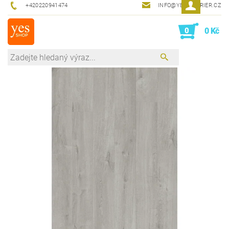
+420220941474
INFO@YESINTERIER.CZ
0
0 Kč