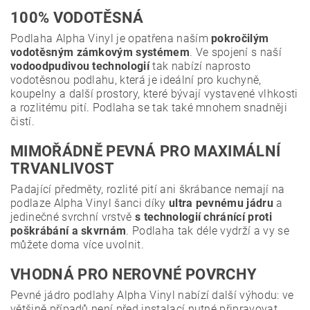
100% VODOTĚSNÁ
Podlaha Alpha Vinyl je opatřena naším
pokročilým
vodotěsným zámkovým systémem
. Ve spojení s naší
vodoodpudivou technologií
tak nabízí naprosto
vodotěsnou podlahu, která je ideální pro kuchyně,
koupelny a další prostory, které bývají vystavené vlhkosti
a rozlitému pití. Podlaha se tak také mnohem snadněji
čistí.
MIMOŘÁDNĚ PEVNÁ PRO MAXIMÁLNÍ
TRVANLIVOST
Padající předměty, rozlité pití ani škrábance nemají na
podlaze Alpha Vinyl šanci díky
ultra pevnému jádru
a
jedinečné svrchní vrstvě
s technologií chránící proti
poškrábání a skvrnám
. Podlaha tak déle vydrží a vy se
můžete doma více uvolnit.
VHODNÁ PRO NEROVNÉ POVRCHY
Pevné jádro podlahy Alpha Vinyl nabízí další výhodu: ve
většině případů není před instalací nutné připravovat