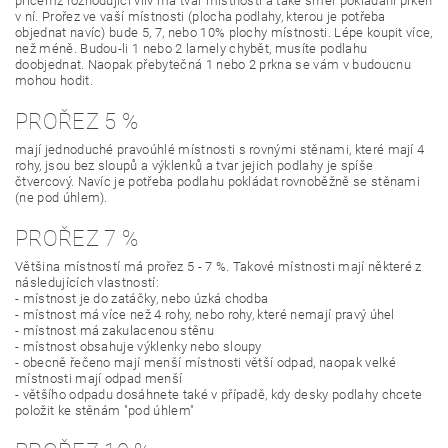
přičemž rozhodující vliv má tvar místnosti a také směr pokládání prken
v ní. Prořez ve vaší místnosti (plocha podlahy, kterou je potřeba
objednat navíc) bude 5, 7, nebo 10% plochy místnosti. Lépe koupit více,
než méně. Budou-li 1 nebo 2 lamely chybět, musíte podlahu
doobjednat. Naopak přebytečná 1 nebo 2 prkna se vám v budoucnu
mohou hodit.
PROŘEZ 5 %
mají jednoduché pravoúhlé místnosti s rovnými stěnami, které mají 4
rohy, jsou bez sloupů a výklenků a tvar jejich podlahy je spíše
čtvercový. Navíc je potřeba podlahu pokládat rovnoběžně se stěnami
(ne pod úhlem).
PROŘEZ 7 %
Většina místností má prořez 5 - 7 %. Takové místnosti mají některé z
následujících vlastností:
- místnost je do zatáčky, nebo úzká chodba
- místnost má více než 4 rohy, nebo rohy, které nemají pravý úhel
- místnost má zakulacenou stěnu
- místnost obsahuje výklenky nebo sloupy
- obecně řečeno mají menší místnosti větší odpad, naopak velké
místnosti mají odpad menší
- většího odpadu dosáhnete také v případě, kdy desky podlahy chcete
položit ke stěnám "pod úhlem"