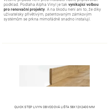
podklad. Podlaha Alpha Vinyl je tak
vynikající volbou
pro renovační projekty
. A na škodu není ani to, že díky
uživatelsky přívětivým, patentovaným zámkovým
systémům se prkna mimořádně snadno instalují.
QUICK STEP LIVYN OBVODOVÁ LIŠTA 58X12X2400 MM