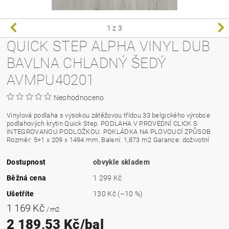
1
z 3
QUICK STEP ALPHA VINYL DUB
BAVLNA CHLADNÝ ŠEDÝ
AVMPU40201
Neohodnoceno
Vinylová podlaha s vysokou zátěžovou třídou 33 belgického výrobce
podlahových krytin Quick Step. PODLAHA V PROVEDNÍ CLICK S
INTEGROVANOU PODLOŽKOU. POKLÁDKA NA PLOVOUCÍ ZPŮSOB.
Rozměr: 5+1 x 209 x 1494 mm, Balení: 1,873 m2 Garance: doživotní
Dostupnost
obvykle skladem
Běžná cena
1 299 Kč
Ušetříte
130 Kč
(–10 %)
1 169 Kč
/ m2
2 189,53 Kč/bal