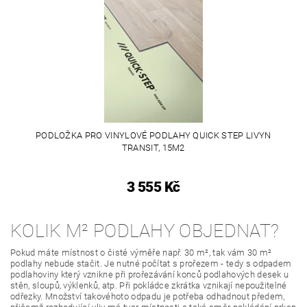
PODLOŽKA PRO VINYLOVÉ PODLAHY QUICK STEP LIVYN
TRANSIT, 15M2
3 555 Kč
KOLIK M² PODLAHY OBJEDNAT?
Pokud máte místnost o čisté výměře např. 30 m², tak vám 30 m²
podlahy nebude stačit. Je nutné počítat s prořezem - tedy s odpadem
podlahoviny který vznikne při prořezávání konců podlahových desek u
stěn, sloupů, výklenků, atp. Při pokládce zkrátka vznikají nepoužitelné
odřezky. Množství takovéhoto odpadu je potřeba odhadnout předem,