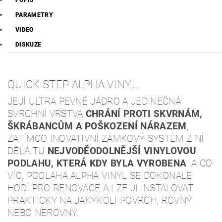
POPIS
PARAMETRY
VIDEO
DISKUZE
QUICK STEP ALPHA VINYL
JEJÍ ULTRA PEVNÉ JÁDRO A JEDINEČNÁ
SVRCHNÍ VRSTVA
CHRÁNÍ PROTI SKVRNÁM,
ŠKRÁBANCŮM A POŠKOZENÍ NÁRAZEM
,
ZATÍMCO INOVATIVNÍ ZÁMKOVÝ SYSTÉM Z NÍ
DĚLÁ TU
NEJVODĚODOLNĚJŠÍ VINYLOVOU
PODLAHU, KTERÁ KDY BYLA VYROBENA
. A CO
VÍC, PODLAHA ALPHA VINYL SE DOKONALE
HODÍ PRO RENOVACE A LZE JI INSTALOVAT
PRAKTICKY NA JAKÝKOLI POVRCH, ROVNÝ
NEBO NEROVNÝ.