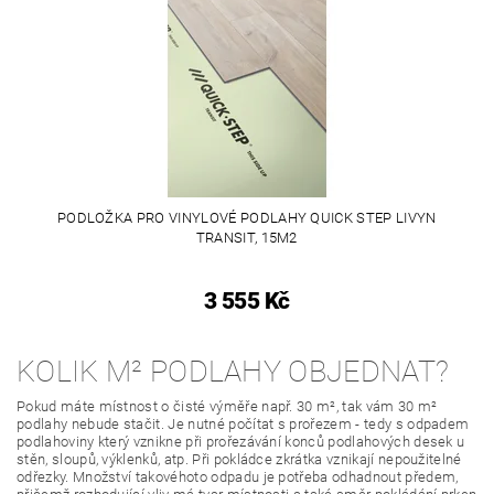
PODLOŽKA PRO VINYLOVÉ PODLAHY QUICK STEP LIVYN
TRANSIT, 15M2
3 555 Kč
KOLIK M² PODLAHY OBJEDNAT?
Pokud máte místnost o čisté výměře např. 30 m², tak vám 30 m²
podlahy nebude stačit. Je nutné počítat s prořezem - tedy s odpadem
podlahoviny který vznikne při prořezávání konců podlahových desek u
stěn, sloupů, výklenků, atp. Při pokládce zkrátka vznikají nepoužitelné
odřezky. Množství takovéhoto odpadu je potřeba odhadnout předem,