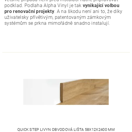
podklad. Podlaha Alpha Vinyl je tak
vynikající volbou
pro renovační projekty
. A na škodu není ani to, že díky
uživatelsky přívětivým, patentovaným zámkovým
systémům se prkna mimořádně snadno instalují.
QUICK STEP LIVYN OBVODOVÁ LIŠTA 58X12X2400 MM