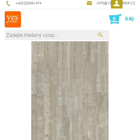
+420220941474
INFO@YESINTERIER.CZ
0
0 Kč