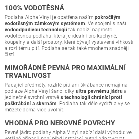
100% VODOTĚSNÁ
Podlaha Alpha Vinyl je opatřena naším
pokročilým
vodotěsným zámkovým systémem
. Ve spojení s naší
vodoodpudivou technologií
tak nabízí naprosto
vodotěsnou podlahu, která je ideální pro kuchyně,
koupelny a další prostory, které bývají vystavené vlhkosti
a rozlitému pití. Podlaha se tak také mnohem snadněji
čistí.
MIMOŘÁDNĚ PEVNÁ PRO MAXIMÁLNÍ
TRVANLIVOST
Padající předměty, rozlité pití ani škrábance nemají na
podlaze Alpha Vinyl šanci díky
ultra pevnému jádru
a
jedinečné svrchní vrstvě
s technologií chránící proti
poškrábání a skvrnám
. Podlaha tak déle vydrží a vy se
můžete doma více uvolnit.
VHODNÁ PRO NEROVNÉ POVRCHY
Pevné jádro podlahy Alpha Vinyl nabízí další výhodu: ve
většině případů není před instalací nutné připravovat