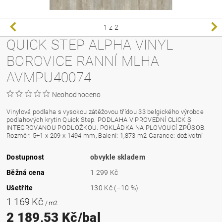
1
z 2
QUICK STEP ALPHA VINYL
BOROVICE RANNÍ MLHA
AVMPU40074
Neohodnoceno
Vinylová podlaha s vysokou zátěžovou třídou 33 belgického výrobce
podlahových krytin Quick Step. PODLAHA V PROVEDNÍ CLICK S
INTEGROVANOU PODLOŽKOU. POKLÁDKA NA PLOVOUCÍ ZPŮSOB.
Rozměr: 5+1 x 209 x 1494 mm, Balení: 1,873 m2 Garance: doživotní
Dostupnost
obvykle skladem
Běžná cena
1 299 Kč
Ušetříte
130 Kč
(–10 %)
1 169 Kč
/ m2
2 189,53 Kč/bal