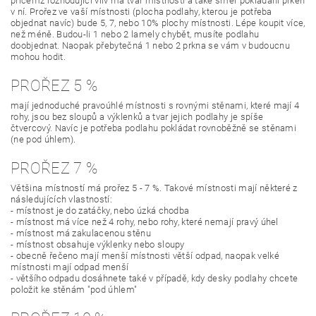
přičemž rozhodující vliv má tvar místnosti a také směr pokládání prken
v ní. Prořez ve vaší místnosti (plocha podlahy, kterou je potřeba
objednat navíc) bude 5, 7, nebo 10% plochy místnosti. Lépe koupit více,
než méně. Budou-li 1 nebo 2 lamely chybět, musíte podlahu
doobjednat. Naopak přebytečná 1 nebo 2 prkna se vám v budoucnu
mohou hodit.
PROŘEZ 5 %
mají jednoduché pravoúhlé místnosti s rovnými stěnami, které mají 4
rohy, jsou bez sloupů a výklenků a tvar jejich podlahy je spíše
čtvercový. Navíc je potřeba podlahu pokládat rovnoběžně se stěnami
(ne pod úhlem).
PROŘEZ 7 %
Většina místností má prořez 5 - 7 %. Takové místnosti mají některé z
následujících vlastností:
- místnost je do zatáčky, nebo úzká chodba
- místnost má více než 4 rohy, nebo rohy, které nemají pravý úhel
- místnost má zakulacenou stěnu
- místnost obsahuje výklenky nebo sloupy
- obecně řečeno mají menší místnosti větší odpad, naopak velké
místnosti mají odpad menší
- většího odpadu dosáhnete také v případě, kdy desky podlahy chcete
položit ke stěnám "pod úhlem"