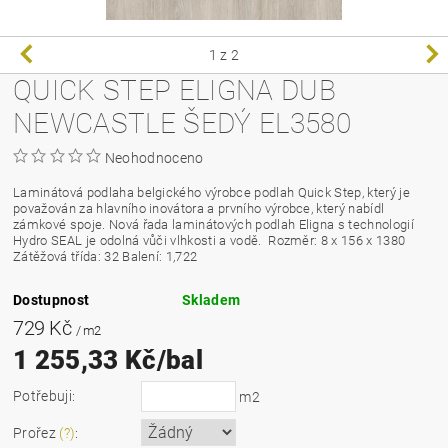
1
z 2
QUICK STEP ELIGNA DUB
NEWCASTLE ŠEDÝ EL3580
Neohodnoceno
Laminátová podlaha belgického výrobce podlah Quick Step, který je
považován za hlavního inovátora a prvního výrobce, který nabídl
zámkové spoje. Nová řada laminátových podlah Eligna s technologií
Hydro SEAL je odolná vůči vlhkosti a vodě.
Rozměr: 8 x 156 x 1380
Zátěžová třída: 32 Balení: 1,722
Dostupnost
Skladem
729 Kč
/ m2
1 255,33 Kč/bal
Potřebuji:
m2
Prořez
(?)
: