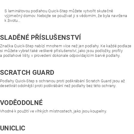
S laminátovou podlahou Quick-Step můžete vytvořit skutečně
výjimečný domov. Nebojte se používat ji s vědomím, že byla navržena
k životu…
SLADĚNÉ PŘÍSLUŠENSTVÍ
Značka Quick-Step nabízí mnohem více než jen podlahy. Ke každé podlaze
si můžete vybrat také veškeré příslušenství, jako jsou podložky, profily
a podlahové lišty, v provedení dokonale odpovídajícím barvě podlahy.
SCRATCH GUARD
Podlahy Quick-Step s ochranou proti poškrábání Scratch Guard jsou až
desetkrát odolnější proti poškrábání než podlahy bez této ochrany.
VODĚODOLNÉ
Vhodné k použití ve vlhkých místnostech, jako jsou koupelny.
UNICLIC