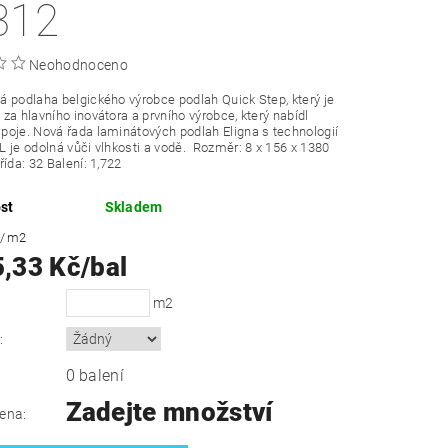
312
Neohodnoceno
 podlaha belgického výrobce podlah Quick Step, který je
za hlavního inovátora a prvního výrobce, který nabídl
oje. Nová řada laminátových podlah Eligna s technologií
 je odolná vůči vlhkosti a vodě.
Rozměr: 8 x 156 x 1380
řída: 32 Balení: 1,722
st
Skladem
č
/ m2
5,33 Kč/bal
m2
:
0 balení
Zadejte množství
ena: