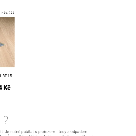
Kód:
726
DLBP15
4 Kč
T?
t. Je nutné počítat s prořezem - tedy s odpadem