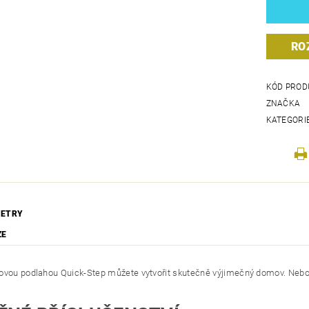
RO
KÓD PROD
ZNAČKA
KATEGORI
ETRY
ZE
ovou podlahou Quick-Step můžete vytvořit skutečně výjimečný domov. Nebojt