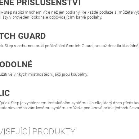
ĚNÉ PŘÍSLUŠENSTVÍ
-Step nabízí mnohem více než jen podlahy. Ke každé podlaze si můžete vybrat
lišty, v provedení dokonale odpovídajícím barvě podlahy.
TCH GUARD
k-Step s ochranou proti poškrábání Scratch Guard jsou až desetkrát odolněj
ODOLNÉ
žití ve vlhkých místnostech, jako jsou koupelny.
LIC
Quick-Step je vynálezcem instalačního systému Uniclic, který dnes předsta
 patentovaného zámkovému systému můžete podlahová prkna jednoduše za
VISEJÍCÍ PRODUKTY