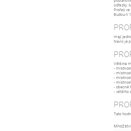
podlahovin
odřezky. 
Prořez ve
Budou-li 
PRO
mají jedn
Navíc je 
PRO
Většina m
- místnos
- místnost
- místnos
- místnos
- obecně 
- většího
PRO
Tato hodn
Množství