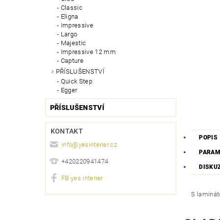
Classic
Eligna
Impressive
Largo
Majestic
Impressive 12 mm
Capture
PŘÍSLUŠENSTVÍ
Quick Step
Egger
PŘÍSLUŠENSTVÍ
KONTAKT
POPIS
info
@
yesinterier.cz
PARAM
+420220941474
DISKU
FB yes interier
S laminát