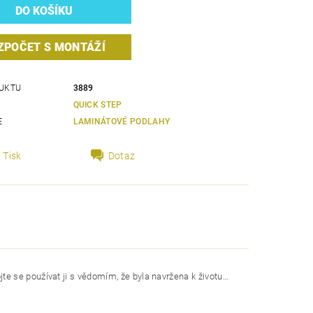
ZPOČET S MONTÁŽÍ
UKTU
3889
QUICK STEP
E
LAMINÁTOVÉ PODLAHY
Tisk
Dotaz
e se používat ji s vědomím, že byla navržena k životu…