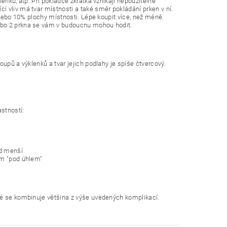
enků, atp. Při pokládce zkrátka vznikají nepoužitelné
 vliv má tvar místnosti a také směr pokládání prken v ní.
 nebo 10% plochy místnosti. Lépe koupit více, než méně.
ebo 2 prkna se vám v budoucnu mohou hodit.
upů a výklenků a tvar jejich podlahy je spíše čtvercový.
astností:
ad menší
ám "pod úhlem"
ré se kombinuje většina z výše uvedených komplikací.