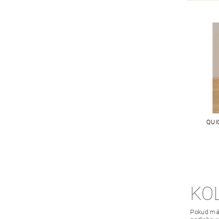
QUI
KO
Pokud mát