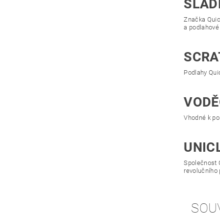
SLAD
Značka Quick
a podlahové 
SCRA
Podlahy Quic
VODĚ
Vhodné k pou
UNIC
Společnost 
revolučního
SOU