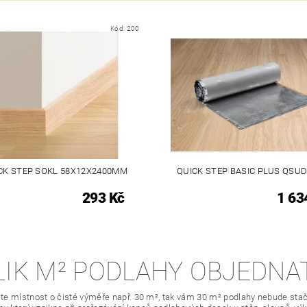
Kód:
200
CK STEP SOKL 58X12X2400MM
QUICK STEP BASIC PLUS QSU
293 Kč
1 63
LIK M² PODLAHY OBJEDNA
e místnost o čisté výměře např. 30 m², tak vám 30 m² podlahy nebude stači