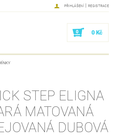
|
PŘIHLÁŠENÍ
REGISTRACE
0
0 Kč
MÍNKY
ICK STEP ELIGNA
ARÁ MATOVANÁ
EJOVANÁ DUBOVÁ