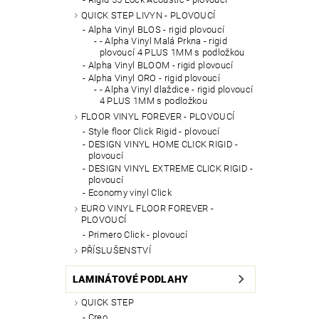
QUICK STEP LIVYN - PLOVOUCÍ
Alpha Vinyl BLOS - rigid plovoucí
- Alpha Vinyl Malá Prkna - rigid
plovoucí 4 PLUS 1MM s podložkou
Alpha Vinyl BLOOM - rigid plovoucí
Alpha Vinyl ORO - rigid plovoucí
- Alpha Vinyl dlaždice - rigid plovoucí
4 PLUS 1MM s podložkou
FLOOR VINYL FOREVER - PLOVOUCÍ
Style floor Click Rigid - plovoucí
DESIGN VINYL HOME CLICK RIGID -
plovoucí
DESIGN VINYL EXTREME CLICK RIGID -
plovoucí
Economy vinyl Click
EURO VINYL FLOOR FOREVER -
PLOVOUCÍ
Primero Click - plovoucí
PŘÍSLUŠENSTVÍ
LAMINÁTOVÉ PODLAHY
QUICK STEP
Creo