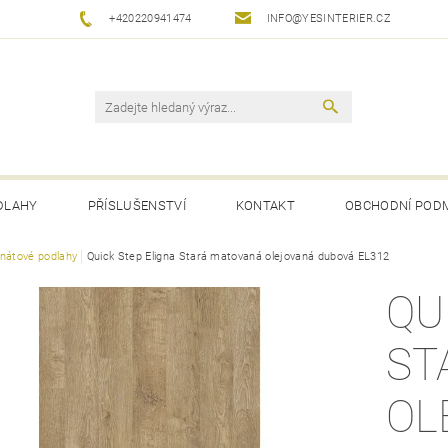
+420220941474
INFO@YESINTERIER.CZ
DLAHY
PŘÍSLUŠENSTVÍ
KONTAKT
OBCHODNÍ POD
nátové podlahy
Quick Step Eligna Stará matovaná olejovaná dubová EL312
QU
ST
OL