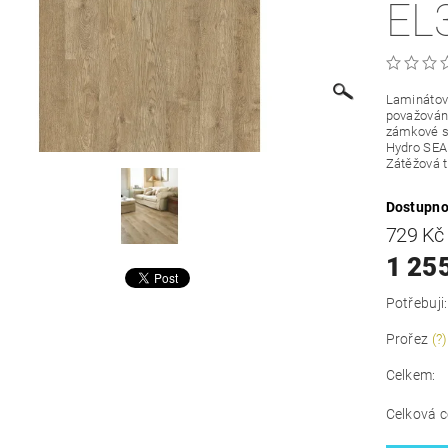
EL
Laminátová
považován 
zámkové sp
Hydro SEAL
Zátěžová t
Dostupno
729 K
1 25
Potřebuji:
Prořez
(?)
Celkem:
Celková c