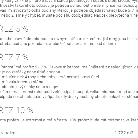
y který vznikne při prořezávání konců podlahových desek u stěn, sloupů, výkl
Množství takovéhoto odpadu je potřeba odhadnout předem, přičemž rozhodující
 vaší místnosti (plocha podlahy, kterou je potřeba objednat navíc) bude 5, 7,
1 nebo 2 lamely chybět, musíte podlahu doobjednat. Naopak přebytečná 1 n
ŘEZ 5 %
oduché pravoúhlé místnosti s rovnými stěnami, které mají 4 rohy, jsou bez slo
potřeba podlahu pokládat rovnoběžně se stěnami (ne pod úhlem).
ŘEZ 7 %
ístností má prořez 5 - 7 %. Takové místnosti mají některé z následujících vl
t je do zatáčky, nebo úzká chodba
 má více než 4 rohy, nebo rohy, které nemají pravý úhel
t má zakulacenou stěnu
t obsahuje výklenky nebo sloupy
řečeno mají menší místnosti větší odpad, naopak velké místnosti mají odp
 odpadu dosáhnete také v případě, kdy desky podlahy chcete položit ke stěn
ŘEZ 10 %
ota prořezu je extrémní a málo častá. 10% prořez bude mít místnost, ve kte
 v balení
1,722 m2