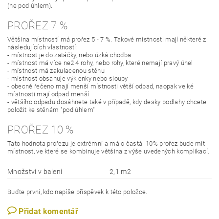
(ne pod úhlem).
PROŘEZ 7 %
Většina místností má prořez 5 - 7 %. Takové místnosti mají některé z
následujících vlastností:
- místnost je do zatáčky, nebo úzká chodba
- místnost má více než 4 rohy, nebo rohy, které nemají pravý úhel
- místnost má zakulacenou stěnu
- místnost obsahuje výklenky nebo sloupy
- obecně řečeno mají menší místnosti větší odpad, naopak velké
místnosti mají odpad menší
- většího odpadu dosáhnete také v případě, kdy desky podlahy chcete
položit ke stěnám "pod úhlem"
PROŘEZ 10 %
Tato hodnota prořezu je extrémní a málo častá. 10% prořez bude mít
místnost, ve které se kombinuje většina z výše uvedených komplikací.
Množství v balení
2,1 m2
Buďte první, kdo napíše příspěvek k této položce.
Přidat komentář