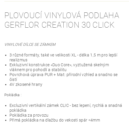
PLOVOUCÍ VINYLOVÁ PODLAHA
GERFLOR CREATION 30 CLICK
VINYLOVÉ DÍLCE SE ZÁMKEM
3 různé formáty, také ve velikosti XL - délka 1,5 m pro lepší
realizmus
Exkluzivní konstrukce «Duo Core», vyztužená skelným
vláknem pro pohodlí a stabilitu
Povrchová úprava PUR + Mat: přírodní vzhled a snadno se
čistí
4V zkosené hrany
Pokládka :
Excluzivní vertikální zámek CLIC - bez lepení, rychlá a snadná
pokládka
Pokládka za provozu
Přimá pokládka na dlažbu do vekosti spár <4mm