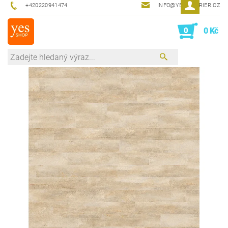
+420220941474
INFO@YESINTERIER.CZ
0
0 Kč