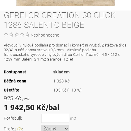
GERFLOR CREATION 30 CLICK
1286 SALENTO BEIGE
Neohodnoceno
Plovoucí vinylová podlaha pro domácí i komerční využití. Zátěžová třída
32/41 s nášlapnou vrstvou 0,3 mm.
Vinylová podlaha
francouzského výrobce vinylových dílců Gerflor. Rozměr: 4,5 x 212 x
1239 mm Balení: 2,1 m2 Garance: 12 let
Dostupnost
skladem
Běžná cena
1 028 Kč
Ušetříte
103 Kč
(–10 %)
925 Kč
/ m2
1 942,50 Kč/bal
Potřebuji:
m2
Prořez
(?)
: