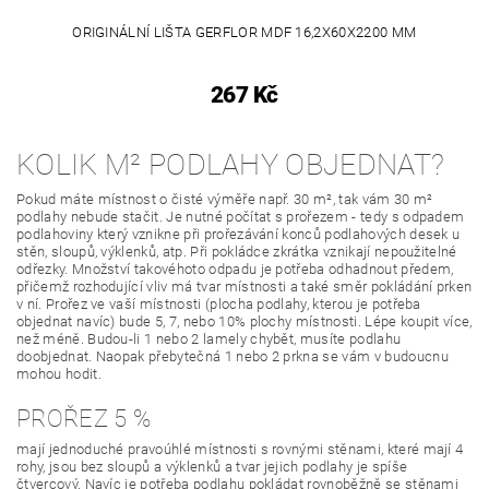
ORIGINÁLNÍ LIŠTA GERFLOR MDF 16,2X60X2200 MM
267 Kč
KOLIK M² PODLAHY OBJEDNAT?
Pokud máte místnost o čisté výměře např. 30 m², tak vám 30 m²
podlahy nebude stačit. Je nutné počítat s prořezem - tedy s odpadem
podlahoviny který vznikne při prořezávání konců podlahových desek u
stěn, sloupů, výklenků, atp. Při pokládce zkrátka vznikají nepoužitelné
odřezky. Množství takovéhoto odpadu je potřeba odhadnout předem,
přičemž rozhodující vliv má tvar místnosti a také směr pokládání prken
v ní. Prořez ve vaší místnosti (plocha podlahy, kterou je potřeba
objednat navíc) bude 5, 7, nebo 10% plochy místnosti. Lépe koupit více,
než méně. Budou-li 1 nebo 2 lamely chybět, musíte podlahu
doobjednat. Naopak přebytečná 1 nebo 2 prkna se vám v budoucnu
mohou hodit.
PROŘEZ 5 %
mají jednoduché pravoúhlé místnosti s rovnými stěnami, které mají 4
rohy, jsou bez sloupů a výklenků a tvar jejich podlahy je spíše
čtvercový. Navíc je potřeba podlahu pokládat rovnoběžně se stěnami