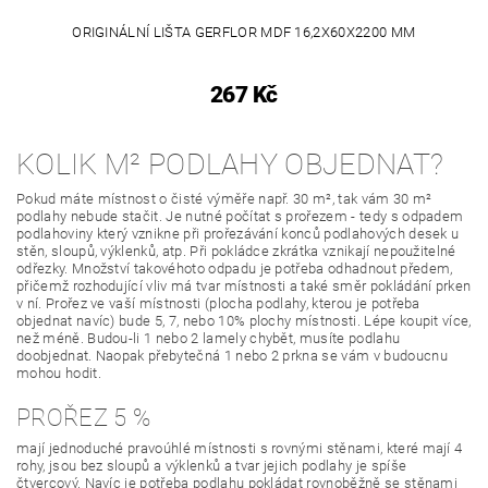
ORIGINÁLNÍ LIŠTA GERFLOR MDF 16,2X60X2200 MM
267 Kč
KOLIK M² PODLAHY OBJEDNAT?
Pokud máte místnost o čisté výměře např. 30 m², tak vám 30 m²
podlahy nebude stačit. Je nutné počítat s prořezem - tedy s odpadem
podlahoviny který vznikne při prořezávání konců podlahových desek u
stěn, sloupů, výklenků, atp. Při pokládce zkrátka vznikají nepoužitelné
odřezky. Množství takovéhoto odpadu je potřeba odhadnout předem,
přičemž rozhodující vliv má tvar místnosti a také směr pokládání prken
v ní. Prořez ve vaší místnosti (plocha podlahy, kterou je potřeba
objednat navíc) bude 5, 7, nebo 10% plochy místnosti. Lépe koupit více,
než méně. Budou-li 1 nebo 2 lamely chybět, musíte podlahu
doobjednat. Naopak přebytečná 1 nebo 2 prkna se vám v budoucnu
mohou hodit.
PROŘEZ 5 %
mají jednoduché pravoúhlé místnosti s rovnými stěnami, které mají 4
rohy, jsou bez sloupů a výklenků a tvar jejich podlahy je spíše
čtvercový. Navíc je potřeba podlahu pokládat rovnoběžně se stěnami