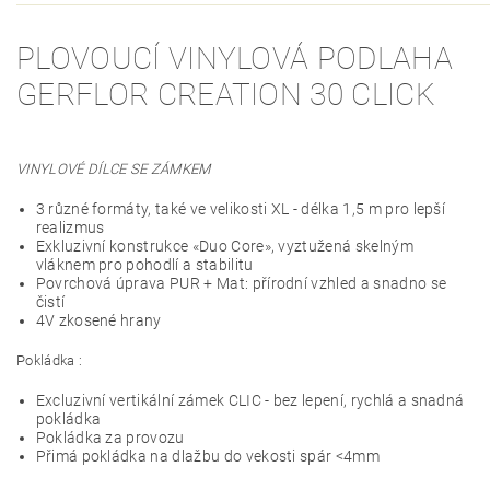
PLOVOUCÍ VINYLOVÁ PODLAHA
GERFLOR CREATION 30 CLICK
VINYLOVÉ DÍLCE SE ZÁMKEM
3 různé formáty, také ve velikosti XL - délka 1,5 m pro lepší
realizmus
Exkluzivní konstrukce «Duo Core», vyztužená skelným
vláknem pro pohodlí a stabilitu
Povrchová úprava PUR + Mat: přírodní vzhled a snadno se
čistí
4V zkosené hrany
Pokládka :
Excluzivní vertikální zámek CLIC - bez lepení, rychlá a snadná
pokládka
Pokládka za provozu
Přimá pokládka na dlažbu do vekosti spár <4mm