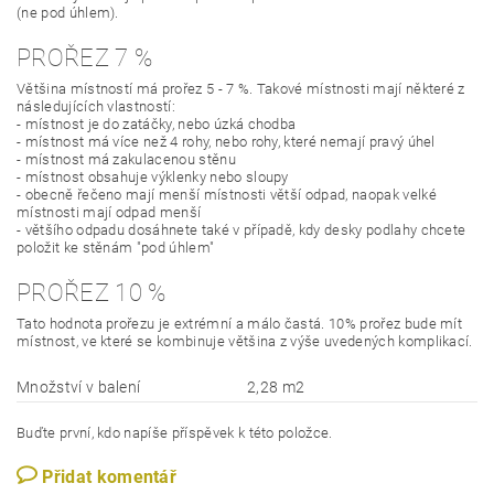
(ne pod úhlem).
PROŘEZ 7 %
Většina místností má prořez 5 - 7 %. Takové místnosti mají některé z
následujících vlastností:
- místnost je do zatáčky, nebo úzká chodba
- místnost má více než 4 rohy, nebo rohy, které nemají pravý úhel
- místnost má zakulacenou stěnu
- místnost obsahuje výklenky nebo sloupy
- obecně řečeno mají menší místnosti větší odpad, naopak velké
místnosti mají odpad menší
- většího odpadu dosáhnete také v případě, kdy desky podlahy chcete
položit ke stěnám "pod úhlem"
PROŘEZ 10 %
Tato hodnota prořezu je extrémní a málo častá. 10% prořez bude mít
místnost, ve které se kombinuje většina z výše uvedených komplikací.
Množství v balení
2,28 m2
Buďte první, kdo napíše příspěvek k této položce.
Přidat komentář