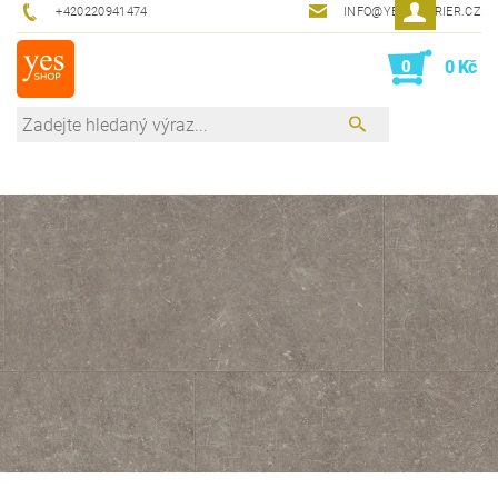
+420220941474
INFO@YESINTERIER.CZ
0
0 Kč