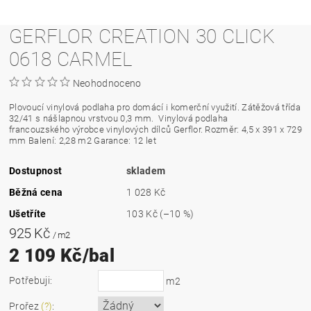
GERFLOR CREATION 30 CLICK
0618 CARMEL
Neohodnoceno
Plovoucí vinylová podlaha pro domácí i komerční využití. Zátěžová třída
32/41 s nášlapnou vrstvou 0,3 mm.
Vinylová podlaha
francouzského výrobce vinylových dílců Gerflor. Rozměr: 4,5 x 391 x 729
mm Balení: 2,28 m2 Garance: 12 let
Dostupnost
skladem
Běžná cena
1 028 Kč
Ušetříte
103 Kč
(–10 %)
925 Kč
/ m2
2 109 Kč/bal
Potřebuji:
m2
Prořez
(?)
: