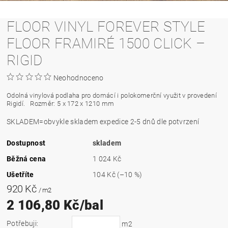
FLOOR VINYL FOREVER STYLE
FLOOR FRAMIRÉ 1500 CLICK –
RIGID
Neohodnoceno
Odolná vinylová podlaha pro domácí i polokomerční využit v provedení
Rigidí.
Rozměr: 5 x 172 x 1210 mm
SKLADEM=obvykle skladem expedice 2-5 dnů dle potvrzení
Dostupnost
skladem
Běžná cena
1 024 Kč
Ušetříte
104 Kč
(–10 %)
920 Kč
/ m2
2 106,80 Kč/bal
Potřebuji:
m2