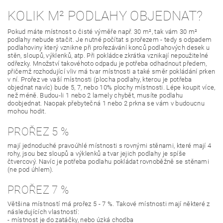
KOLIK M² PODLAHY OBJEDNAT?
Pokud máte místnost o čisté výměře např. 30 m², tak vám 30 m²
podlahy nebude stačit. Je nutné počítat s prořezem - tedy s odpadem
podlahoviny který vznikne při prořezávání konců podlahových desek u
stěn, sloupů, výklenků, atp. Při pokládce zkrátka vznikají nepoužitelné
odřezky. Množství takovéhoto odpadu je potřeba odhadnout předem,
přičemž rozhodující vliv má tvar místnosti a také směr pokládání prken
v ní. Prořez ve vaší místnosti (plocha podlahy, kterou je potřeba
objednat navíc) bude 5, 7, nebo 10% plochy místnosti. Lépe koupit více,
než méně. Budou-li 1 nebo 2 lamely chybět, musíte podlahu
doobjednat. Naopak přebytečná 1 nebo 2 prkna se vám v budoucnu
mohou hodit.
PROŘEZ 5 %
mají jednoduché pravoúhlé místnosti s rovnými stěnami, které mají 4
rohy, jsou bez sloupů a výklenků a tvar jejich podlahy je spíše
čtvercový. Navíc je potřeba podlahu pokládat rovnoběžně se stěnami
(ne pod úhlem).
PROŘEZ 7 %
Většina místností má prořez 5 - 7 %. Takové místnosti mají některé z
následujících vlastností:
- místnost je do zatáčky, nebo úzká chodba