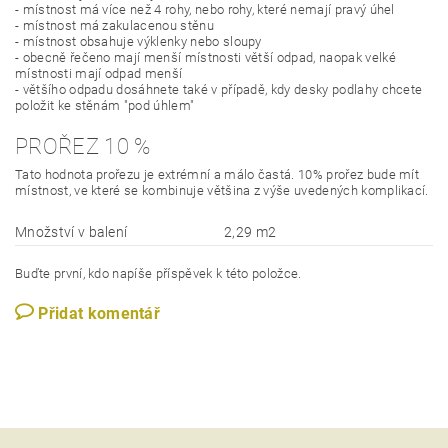
- místnost má více než 4 rohy, nebo rohy, které nemají pravý úhel
- místnost má zakulacenou stěnu
- místnost obsahuje výklenky nebo sloupy
- obecně řečeno mají menší místnosti větší odpad, naopak velké
místnosti mají odpad menší
- většího odpadu dosáhnete také v případě, kdy desky podlahy chcete
položit ke stěnám "pod úhlem"
PROŘEZ 10 %
Tato hodnota prořezu je extrémní a málo častá. 10% prořez bude mít
místnost, ve které se kombinuje většina z výše uvedených komplikací.
Množství v balení
2,29 m2
Buďte první, kdo napíše příspěvek k této položce.
Přidat komentář