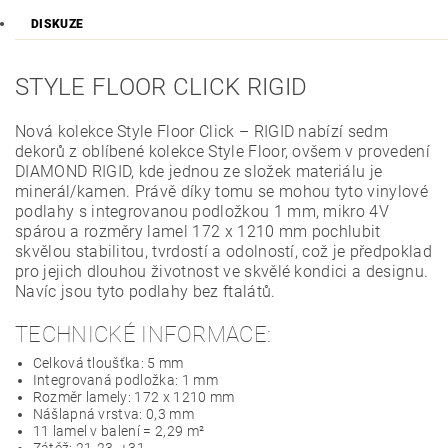
DISKUZE
STYLE FLOOR CLICK RIGID
Nová kolekce Style Floor Click – RIGID nabízí sedm
dekorů z oblíbené kolekce Style Floor, ovšem v provedení
DIAMOND RIGID, kde jednou ze složek materiálu je
minerál/kamen. Právě díky tomu se mohou tyto vinylové
podlahy s integrovanou podložkou 1 mm, mikro 4V
spárou a rozměry lamel 172 x 1210 mm pochlubit
skvělou stabilitou, tvrdostí a odolností, což je předpoklad
pro jejich dlouhou životnost ve skvělé kondici a designu.
Navíc jsou tyto podlahy bez ftalátů.
TECHNICKÉ INFORMACE:
Celková tloušťka: 5 mm
Integrovaná podložka: 1 mm
Rozměr lamely: 172 x 1210 mm
Nášlapná vrstva: 0,3 mm
11 lamel v balení = 2,29 m²