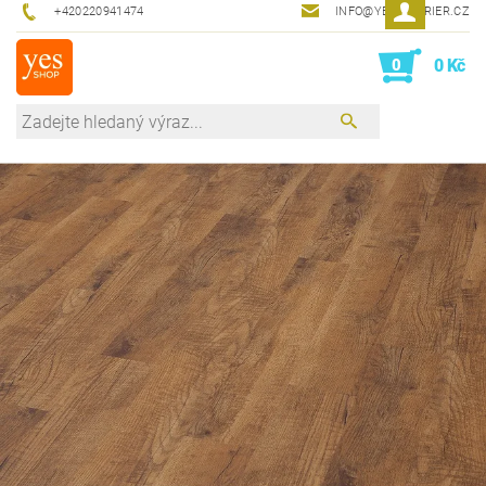
+420220941474
INFO@YESINTERIER.CZ
0
0 Kč