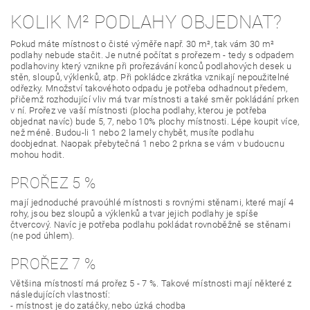
KOLIK M² PODLAHY OBJEDNAT?
Pokud máte místnost o čisté výměře např. 30 m², tak vám 30 m²
podlahy nebude stačit. Je nutné počítat s prořezem - tedy s odpadem
podlahoviny který vznikne při prořezávání konců podlahových desek u
stěn, sloupů, výklenků, atp. Při pokládce zkrátka vznikají nepoužitelné
odřezky. Množství takovéhoto odpadu je potřeba odhadnout předem,
přičemž rozhodující vliv má tvar místnosti a také směr pokládání prken
v ní. Prořez ve vaší místnosti (plocha podlahy, kterou je potřeba
objednat navíc) bude 5, 7, nebo 10% plochy místnosti. Lépe koupit více,
než méně. Budou-li 1 nebo 2 lamely chybět, musíte podlahu
doobjednat. Naopak přebytečná 1 nebo 2 prkna se vám v budoucnu
mohou hodit.
PROŘEZ 5 %
mají jednoduché pravoúhlé místnosti s rovnými stěnami, které mají 4
rohy, jsou bez sloupů a výklenků a tvar jejich podlahy je spíše
čtvercový. Navíc je potřeba podlahu pokládat rovnoběžně se stěnami
(ne pod úhlem).
PROŘEZ 7 %
Většina místností má prořez 5 - 7 %. Takové místnosti mají některé z
následujících vlastností:
- místnost je do zatáčky, nebo úzká chodba