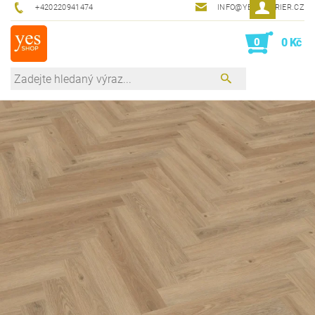
+420220941474
INFO@YESINTERIER.CZ
0
0 Kč