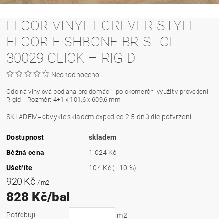
FLOOR VINYL FOREVER STYLE
FLOOR FISHBONE BRISTOL
30029 CLICK – RIGID
Neohodnoceno
Odolná vinylová podlaha pro domácí i polokomerční využit v provedení
Rigid.
Rozměr: 4+1 x 101,6 x 609,6 mm
SKLADEM=obvykle skladem expedice 2-5 dnů dle potvrzení
Dostupnost
skladem
Běžná cena
1 024 Kč
Ušetříte
104 Kč
(–10 %)
920 Kč
/ m2
828 Kč/bal
Potřebuji:
m2