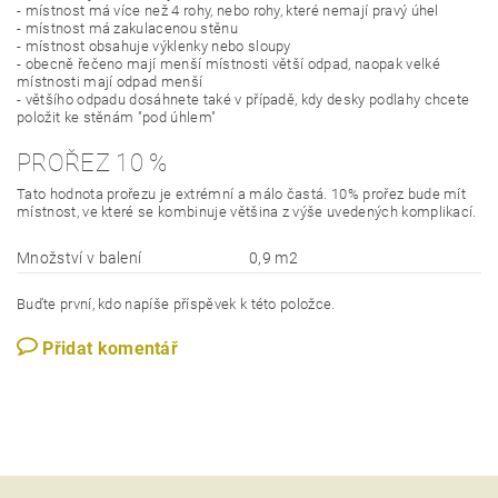
- místnost má více než 4 rohy, nebo rohy, které nemají pravý úhel
- místnost má zakulacenou stěnu
- místnost obsahuje výklenky nebo sloupy
- obecně řečeno mají menší místnosti větší odpad, naopak velké
místnosti mají odpad menší
- většího odpadu dosáhnete také v případě, kdy desky podlahy chcete
položit ke stěnám "pod úhlem"
PROŘEZ 10 %
Tato hodnota prořezu je extrémní a málo častá. 10% prořez bude mít
místnost, ve které se kombinuje většina z výše uvedených komplikací.
Množství v balení
0,9 m2
Buďte první, kdo napíše příspěvek k této položce.
Přidat komentář