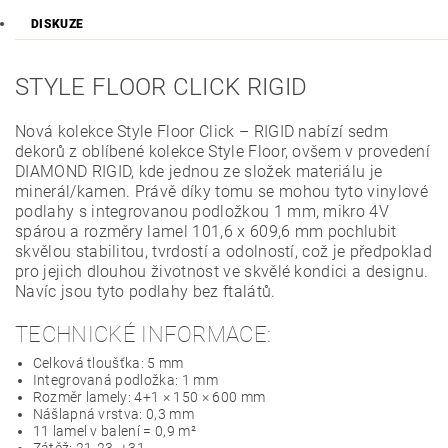
DISKUZE
STYLE FLOOR CLICK RIGID
Nová kolekce Style Floor Click – RIGID nabízí sedm
dekorů z oblíbené kolekce Style Floor, ovšem v provedení
DIAMOND RIGID, kde jednou ze složek materiálu je
minerál/kamen. Právě díky tomu se mohou tyto vinylové
podlahy s integrovanou podložkou 1 mm, mikro 4V
spárou a rozměry lamel 101,6 x 609,6 mm pochlubit
skvělou stabilitou, tvrdostí a odolností, což je předpoklad
pro jejich dlouhou životnost ve skvělé kondici a designu.
Navíc jsou tyto podlahy bez ftalátů.
TECHNICKÉ INFORMACE:
Celková tloušťka: 5 mm
Integrovaná podložka: 1 mm
Rozměr lamely: 4+1 × 150 × 600 mm
Nášlapná vrstva: 0,3 mm
11 lamel v balení = 0,9 m²