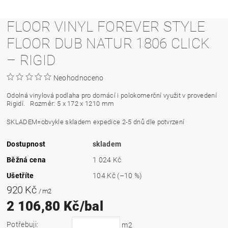
FLOOR VINYL FOREVER STYLE
FLOOR DUB NATUR 1806 CLICK
– RIGID
Neohodnoceno
Odolná vinylová podlaha pro domácí i polokomerční využit v provedení
Rigidí.
Rozměr: 5 x 172 x 1210 mm
SKLADEM=obvykle skladem expedice 2-5 dnů dle potvrzení
Dostupnost
skladem
Běžná cena
1 024 Kč
Ušetříte
104 Kč
(–10 %)
920 Kč
/ m2
2 106,80 Kč/bal
Potřebuji:
m2