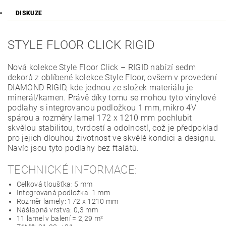
DISKUZE
STYLE FLOOR CLICK RIGID
Nová kolekce Style Floor Click – RIGID nabízí sedm
dekorů z oblíbené kolekce Style Floor, ovšem v provedení
DIAMOND RIGID, kde jednou ze složek materiálu je
minerál/kamen. Právě díky tomu se mohou tyto vinylové
podlahy s integrovanou podložkou 1 mm, mikro 4V
spárou a rozměry lamel 172 x 1210 mm pochlubit
skvělou stabilitou, tvrdostí a odolností, což je předpoklad
pro jejich dlouhou životnost ve skvělé kondici a designu.
Navíc jsou tyto podlahy bez ftalátů.
TECHNICKÉ INFORMACE:
Celková tloušťka: 5 mm
Integrovaná podložka: 1 mm
Rozměr lamely: 172 x 1210 mm
Nášlapná vrstva: 0,3 mm
11 lamel v balení = 2,29 m²