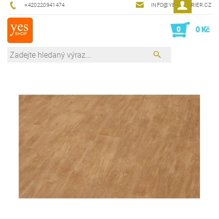
+420220941474
INFO@YESINTERIER.CZ
0
0 Kč