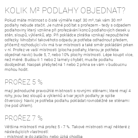
KOLIK M² PODLAHY OBJEDNAT?
Pokud máte místnost o čisté výměře např. 30 m², tak vám 30 m²
podlahy nebude stačit. Je nutné počítat s prořezem - tedy s odpadem
podlahoviny který vznikne při prořezávání konců podlahových desek u
stěn, sloupů, výklenků, atp. Při pokládce zkrátka vznikají nepoužitelné
odřezky. Množství takovéhoto odpadu je potřeba odhadnout předem,
přičemž rozhodující vliv má tvar místnosti a také směr pokládání prken
v ní. Prořez ve vaší místnosti (plocha podlahy, kterou je potřeba
objednat navíc) bude 5, 7, nebo 10% plochy místnosti. Lépe koupit více,
než méně. Budou-li 1 nebo 2 lamely chybět, musíte podlahu
doobjednat. Naopak přebytečná 1 nebo 2 prkna se vám v budoucnu
mohou hodit.
PROŘEZ 5 %
mají jednoduché pravoúhlé místnosti s rovnými stěnami, které mají 4
rohy, jsou bez sloupů a výklenků a tvar jejich podlahy je spíše
čtvercový. Navíc je potřeba podlahu pokládat rovnoběžně se stěnami
(ne pod úhlem).
PROŘEZ 7 %
Většina místností má prořez 5 - 7 %. Takové místnosti mají některé z
následujících vlastností:
- místnost je do zatáčky, nebo úzká chodba