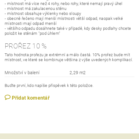
- místnost má více než 4 rohy, nebo rohy, které nemají pravý úhel
- místnost má zakulacenou stěnu
- místnost obsahuje výklenky nebo sloupy
- obecně řečeno mají menší místnosti větší odpad, naopak velké
místnosti mají odpad menší
- většího odpadu dosáhnete také v případě, kdy desky podlahy chcete
položit ke stěnám "pod úhlem"
PROŘEZ 10 %
Tato hodnota prořezu je extrémní a málo častá. 10% prořez bude mít
místnost, ve které se kombinuje většina z výše uvedených komplikací.
Množství v balení
2,29 m2
Buďte první, kdo napíše příspěvek k této položce.
Přidat komentář