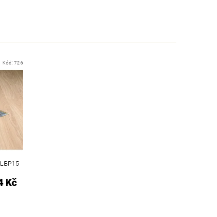
Kód:
726
DLBP15
4 Kč