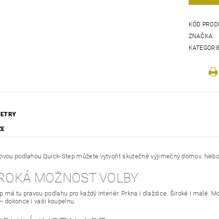
KÓD PROD
ZNAČKA
KATEGORI
ETRY
ZE
ovou podlahou Quick-Step můžete vytvořit skutečně výjimečný domov. Nebojt
ŠIROKÁ MOŽNOST VOLBY
 má tu pravou podlahu pro každý interiér. Prkna i dlaždice. Široké i malé. M
– dokonce i vaši koupelnu.