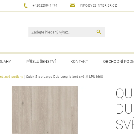
+420220941474
INFO@YESINTERIER.CZ
DLAHY
PŘÍSLUŠENSTVÍ
KONTAKT
OBCHODNÍ POD
nátové podlahy
Quick Step Largo Dub Long Island světlý LPU1660
QU
DU
SV