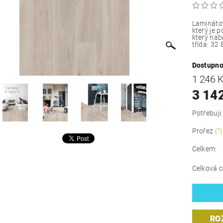
Laminátov
který je 
který nab
třída: 32 
Dostupno
1 246 
3 14
Potřebuji:
Prořez
(?)
Celkem:
Celková c
RO