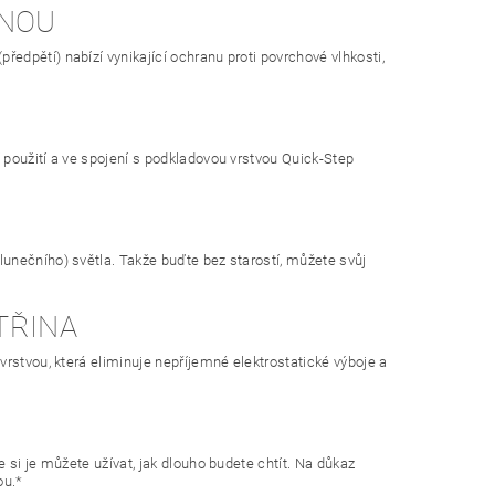
INOU
dpětí) nabízí vynikající ochranu proti povrchové vlhkosti,
 použití a ve spojení s podkladovou vrstvou Quick-Step
unečního) světla. Takže buďte bez starostí, můžete svůj
TŘINA
rstvou, která eliminuje nepříjemné elektrostatické výboje a
si je můžete užívat, jak dlouho budete chtít. Na důkaz
ou.*