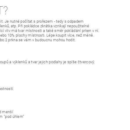
T?
t. Je nutné počítat s prořezem - tedy s odpadem
enků, atp. Při pokládce zkrátka vznikají nepoužitelné
 vliv má tvar místnosti a také směr pokládání prken v ní.
 nebo 10% plochy místnosti. Lépe koupit více, než méně.
ebo 2 prkna se vám v budoucnu mohou hodit.
upů a výklenků a tvar jejich podlahy je spíše čtvercový.
astností:
ad menší
ám "pod úhlem"