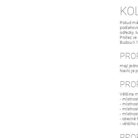
KO
Pokud mát
podlahovin
odřezky. 
Prořez ve
Budou-li 
PRO
mají jedn
Navíc je 
PRO
Většina m
- místnos
- místnost
- místnos
- místnos
- obecně 
- většího
PRO