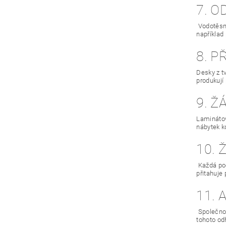
7. 
Vodotěsná
například
8. P
Desky z t
produkují
9. Ž
Laminátov
nábytek k
10.
Každá pod
přitahuje
11. 
Společnos
tohoto od