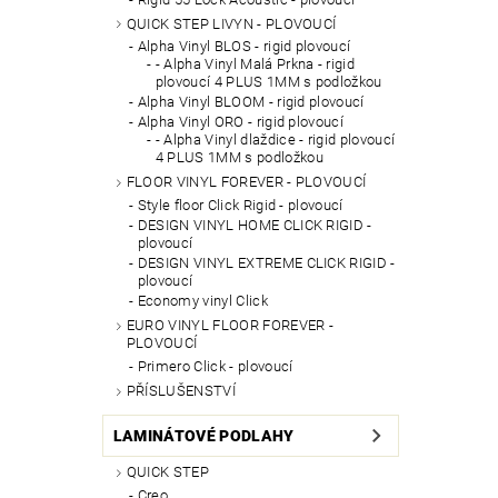
QUICK STEP LIVYN - PLOVOUCÍ
Alpha Vinyl BLOS - rigid plovoucí
- Alpha Vinyl Malá Prkna - rigid
plovoucí 4 PLUS 1MM s podložkou
Alpha Vinyl BLOOM - rigid plovoucí
Alpha Vinyl ORO - rigid plovoucí
- Alpha Vinyl dlaždice - rigid plovoucí
4 PLUS 1MM s podložkou
FLOOR VINYL FOREVER - PLOVOUCÍ
Style floor Click Rigid - plovoucí
DESIGN VINYL HOME CLICK RIGID -
plovoucí
DESIGN VINYL EXTREME CLICK RIGID -
plovoucí
Economy vinyl Click
EURO VINYL FLOOR FOREVER -
PLOVOUCÍ
Primero Click - plovoucí
PŘÍSLUŠENSTVÍ
LAMINÁTOVÉ PODLAHY
QUICK STEP
Creo