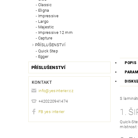
Classic
Eligna
Impressive
Largo
Majestic
Impressive 12 mm
Capture
PŘÍSLUŠENSTVÍ
Quick Step
Egger
POPIS
PŘÍSLUŠENSTVÍ
PARAM
DISKU
KONTAKT
info
@
yesinterier.cz
S laminát
+420220941474
1. 
FB yes interier
Quick-Step
místnost 