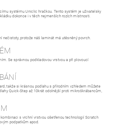
címu systému Uniclic hračkou. Tento systém je uživatelsky
kládku dokonce i v těch nejmenších rozích místnosti.
 nečistoty, protože náš laminát má utěsněný povrch.
LÉM
ím. Se správnou podkladovou vrstvou a při plovoucí
BÁNÍ
ard, takže si krásnou podlahu s přírodním vzhledem můžete
podlahy Quick-Step až 10krát odolnější proti mikroškrábancům,
ŮM
 kombinaci s vrchní vrstvou ošetřenou technologií Scratch
hlovým podpatkům apod.