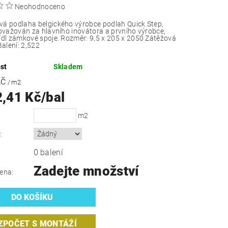
Neohodnoceno
á podlaha belgického výrobce podlah Quick Step,
považován za hlavního inovátora a prvního výrobce,
ídl zámkové spoje.
Rozměr: 9,5 x 205 x 2050 Zátěžová
Balení: 2,522
st
Skladem
Kč
/ m2
2,41 Kč/bal
m2
:
0 balení
Zadejte množství
ena:
ZPOČET S MONTÁŽÍ