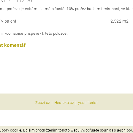
ota prořezu je extrémní a málo častá. 10% prořez bude mít místnost, ve kte
 v balení
2,522 m2
í, kdo napíše příspěvek k této položce.
at komentář
|
|
Zboží.cz
Heureka.cz
yes interier
ubory cookie. Dalším procházením tohoto webu vyjadřujete souhlas s jejich po