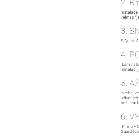
2. R
Instalace
velmi pří
3. 
S Quick-S
4. 
Laminátov
instalaci
5. A
Vrchní vr
užívat je
než jsou 
6. 
Přímo v Q
Guard to 