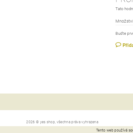
Tato hodn
Množství
Buďte prvn
Přid
2026 © yes shop, všechna práva vyhrazena
Tento web používá so