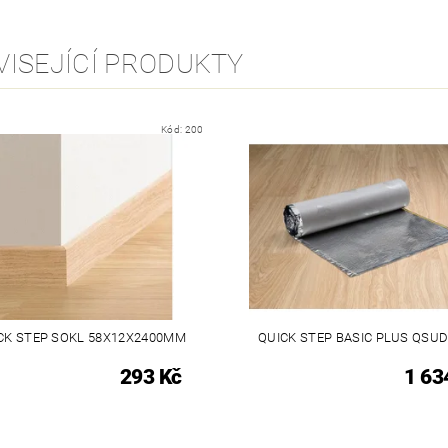
VISEJÍCÍ PRODUKTY
Kód:
200
CK STEP SOKL 58X12X2400MM
QUICK STEP BASIC PLUS QSU
293 Kč
1 63