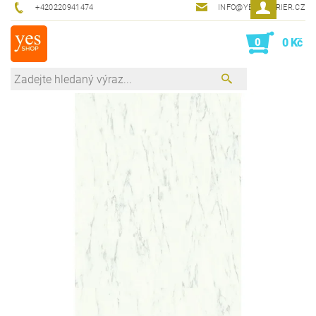
+420220941474
INFO@YESINTERIER.CZ
0
0 Kč