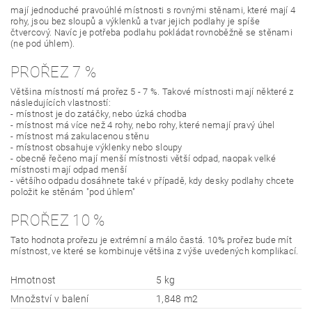
mají jednoduché pravoúhlé místnosti s rovnými stěnami, které mají 4
rohy, jsou bez sloupů a výklenků a tvar jejich podlahy je spíše
čtvercový. Navíc je potřeba podlahu pokládat rovnoběžně se stěnami
(ne pod úhlem).
PROŘEZ 7 %
Většina místností má prořez 5 - 7 %. Takové místnosti mají některé z
následujících vlastností:
- místnost je do zatáčky, nebo úzká chodba
- místnost má více než 4 rohy, nebo rohy, které nemají pravý úhel
- místnost má zakulacenou stěnu
- místnost obsahuje výklenky nebo sloupy
- obecně řečeno mají menší místnosti větší odpad, naopak velké
místnosti mají odpad menší
- většího odpadu dosáhnete také v případě, kdy desky podlahy chcete
položit ke stěnám "pod úhlem"
PROŘEZ 10 %
Tato hodnota prořezu je extrémní a málo častá. 10% prořez bude mít
místnost, ve které se kombinuje většina z výše uvedených komplikací.
Hmotnost
5 kg
Množství v balení
1,848 m2