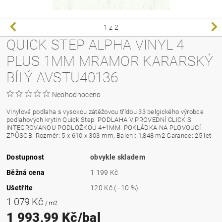
1
z 2
QUICK STEP ALPHA VINYL 4
PLUS 1MM MRAMOR KARARSKÝ
BÍLÝ AVSTU40136
Neohodnoceno
Vinylová podlaha s vysokou zátěžovou třídou 33 belgického výrobce
podlahových krytin Quick Step. PODLAHA V PROVEDNÍ CLICK S
INTEGROVANOU PODLOŽKOU 4+1MM. POKLÁDKA NA PLOVOUCÍ
ZPŮSOB. Rozměr: 5 x 610 x 303 mm, Balení: 1,848 m2 Garance: 25 let
Dostupnost
obvykle skladem
Běžná cena
1 199 Kč
Ušetříte
120 Kč
(–10 %)
1 079 Kč
/ m2
1 993,99 Kč/bal