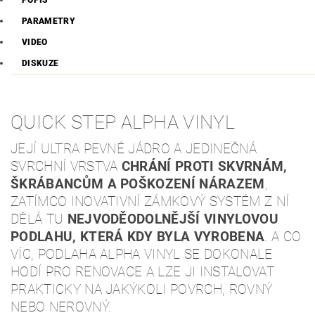
POPIS
PARAMETRY
VIDEO
DISKUZE
QUICK STEP ALPHA VINYL
JEJÍ ULTRA PEVNÉ JÁDRO A JEDINEČNÁ
SVRCHNÍ VRSTVA
CHRÁNÍ PROTI SKVRNÁM,
ŠKRÁBANCŮM A POŠKOZENÍ NÁRAZEM
,
ZATÍMCO INOVATIVNÍ ZÁMKOVÝ SYSTÉM Z NÍ
DĚLÁ TU
NEJVODĚODOLNĚJŠÍ VINYLOVOU
PODLAHU, KTERÁ KDY BYLA VYROBENA
. A CO
VÍC, PODLAHA ALPHA VINYL SE DOKONALE
HODÍ PRO RENOVACE A LZE JI INSTALOVAT
PRAKTICKY NA JAKÝKOLI POVRCH, ROVNÝ
NEBO NEROVNÝ.