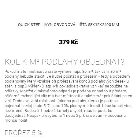
QUICK STEP LIVYN OBVODOVÁ LIŠTA 58X12X2400 MM
379 Kč
KOLIK M² PODLAHY OBJEDNAT?
Pokud máte místnost o čisté výměře např. 30 m², tak vám 30 m²
podlahy nebude stačit. Je nutné počítat s prořezem - tedy s odpadem
podlahoviny který vznikne při prořezávání konců podlahových desek u
stěn, sloupů, výklenků, atp. Při pokládce zkrátka vznikají nepoužitelné
odřezky. Množství takovéhoto odpadu je potřeba odhadnout předem,
přičemž rozhodující vliv má tvar místnosti a také směr pokládání prken
v ní. Prořez ve vaší místnosti (plocha podlahy, kterou je potřeba
objednat navíc) bude 5, 7, nebo 10% plochy místnosti. Lépe koupit více,
než méně. Budou-li 1 nebo 2 lamely chybět, musíte podlahu
doobjednat. Naopak přebytečná 1 nebo 2 prkna se vám v budoucnu
mohou hodit.
PROŘEZ 5 %