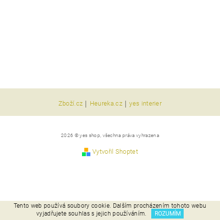
|
|
Zboží.cz
Heureka.cz
yes interier
2026 © yes shop, všechna práva vyhrazena
Vytvořil Shoptet
Tento web používá soubory cookie. Dalším procházením tohoto webu
vyjadřujete souhlas s jejich používáním.
ROZUMÍM