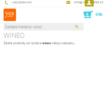
+420220941474
INFO@YESINTERIER.CZ
0
0 Kč
WINEO
Žádné produkty od výrobce
wineo
nebyly nalezeny....