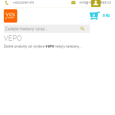
+420220941474
INFO@YESINTERIER.CZ
0
0 Kč
VEPO
Žádné produkty od výrobce
VEPO
nebyly nalezeny....