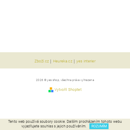
|
|
Zboží.cz
Heureka.cz
yes interier
2026 © yes shop, všechna práva vyhrazena
Vytvořil Shoptet
Tento web používá soubory cookie. Dalším procházením tohoto webu
vyjadřujete souhlas s jejich používáním.
ROZUMÍM