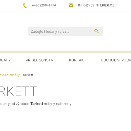
+420220941474
INFO@YESINTERIER.CZ
DLAHY
PŘÍSLUŠENSTVÍ
KONTAKT
OBCHODNÍ POD
ávané značky
Tarkett
RKETT
dukty od výrobce
Tarkett
nebyly nalezeny....