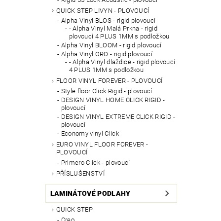
QUICK STEP LIVYN - PLOVOUCÍ
Alpha Vinyl BLOS - rigid plovoucí
- Alpha Vinyl Malá Prkna - rigid
plovoucí 4 PLUS 1MM s podložkou
Alpha Vinyl BLOOM - rigid plovoucí
Alpha Vinyl ORO - rigid plovoucí
- Alpha Vinyl dlaždice - rigid plovoucí
4 PLUS 1MM s podložkou
FLOOR VINYL FOREVER - PLOVOUCÍ
Style floor Click Rigid - plovoucí
DESIGN VINYL HOME CLICK RIGID -
plovoucí
DESIGN VINYL EXTREME CLICK RIGID -
plovoucí
Economy vinyl Click
EURO VINYL FLOOR FOREVER -
PLOVOUCÍ
Primero Click - plovoucí
PŘÍSLUŠENSTVÍ
LAMINÁTOVÉ PODLAHY
QUICK STEP
Creo