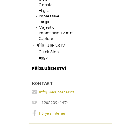
Classic
Eligna
Impressive
Largo
Majestic
Impressive 12 mm
Capture
PŘÍSLUŠENSTVÍ
Quick Step
Egger
PŘÍSLUŠENSTVÍ
KONTAKT
info
@
yesinterier.cz
+420220941474
FB yes interier