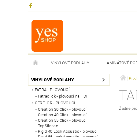
VINYLOVÉ PODLAHY
LAMINÁTOVÉ PO
Prod
VINYLOVÉ PODLAHY
FATRA - PLOVOUCÍ
TA
Fatraclick - plovoucí na HDF
GERFLOR - PLOVOUCÍ
Žádné pro
Creation 30 Click - plovoucí
Creation 40 Click - plovoucí
Creation 55 Click - plovoucí
TopSilence
Rigid 40 Lock Acoustic - plovoucí
Rigid 55 Lock Acoustic - plovoucí