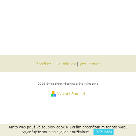
|
|
Zboží.cz
Heureka.cz
yes interier
2026 © yes shop, všechna práva vyhrazena
Vytvořil Shoptet
Tento web používá soubory cookie. Dalším procházením tohoto webu
vyjadřujete souhlas s jejich používáním.
ROZUMÍM