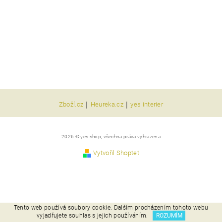
|
|
Zboží.cz
Heureka.cz
yes interier
2026 © yes shop, všechna práva vyhrazena
Vytvořil Shoptet
Tento web používá soubory cookie. Dalším procházením tohoto webu
vyjadřujete souhlas s jejich používáním.
ROZUMÍM