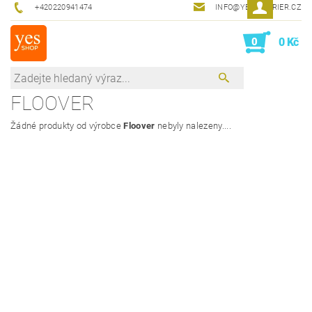
+420220941474
INFO@YESINTERIER.CZ
0
0 Kč
FLOOVER
Žádné produkty od výrobce
Floover
nebyly nalezeny....