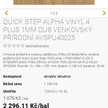
1
z 2
QUICK STEP ALPHA VINYL 4
PLUS 1MM DUB VENKOVSKÝ
PŘÍRODNÍ AVSPU40025
Neohodnoceno
Vinylová podlaha s vysokou zátěžovou třídou 33 belgického výrobce
podlahových krytin Quick Step. PODLAHA V PROVEDNÍ CLICK S
INTEGROVANOU PODLOŽKOU 4+1MM. POKLÁDKA NA PLOVOUCÍ
ZPŮSOB. Rozměr: 5 x 189 x 1251 mm, Balení: 2,128 m2 Garance: 25 let
Dostupnost
obvykle skladem
Běžná cena
1 199 Kč
Ušetříte
120 Kč
(–10 %)
1 079 Kč
/ m2
2 296,11 Kč/bal