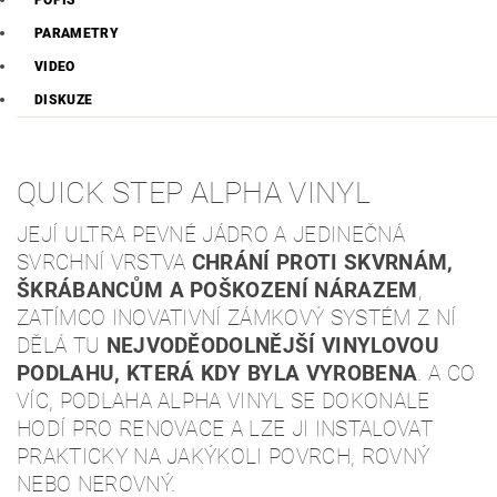
POPIS
PARAMETRY
VIDEO
DISKUZE
QUICK STEP ALPHA VINYL
JEJÍ ULTRA PEVNÉ JÁDRO A JEDINEČNÁ
SVRCHNÍ VRSTVA
CHRÁNÍ PROTI SKVRNÁM,
ŠKRÁBANCŮM A POŠKOZENÍ NÁRAZEM
,
ZATÍMCO INOVATIVNÍ ZÁMKOVÝ SYSTÉM Z NÍ
DĚLÁ TU
NEJVODĚODOLNĚJŠÍ VINYLOVOU
PODLAHU, KTERÁ KDY BYLA VYROBENA
. A CO
VÍC, PODLAHA ALPHA VINYL SE DOKONALE
HODÍ PRO RENOVACE A LZE JI INSTALOVAT
PRAKTICKY NA JAKÝKOLI POVRCH, ROVNÝ
NEBO NEROVNÝ.