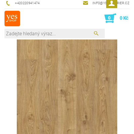
+420220941474
INFO@YESINTERIER.CZ
0
0 Kč