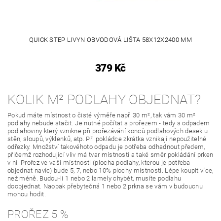
QUICK STEP LIVYN OBVODOVÁ LIŠTA 58X12X2400 MM
379 Kč
KOLIK M² PODLAHY OBJEDNAT?
Pokud máte místnost o čisté výměře např. 30 m², tak vám 30 m²
podlahy nebude stačit. Je nutné počítat s prořezem - tedy s odpadem
podlahoviny který vznikne při prořezávání konců podlahových desek u
stěn, sloupů, výklenků, atp. Při pokládce zkrátka vznikají nepoužitelné
odřezky. Množství takovéhoto odpadu je potřeba odhadnout předem,
přičemž rozhodující vliv má tvar místnosti a také směr pokládání prken
v ní. Prořez ve vaší místnosti (plocha podlahy, kterou je potřeba
objednat navíc) bude 5, 7, nebo 10% plochy místnosti. Lépe koupit více,
než méně. Budou-li 1 nebo 2 lamely chybět, musíte podlahu
doobjednat. Naopak přebytečná 1 nebo 2 prkna se vám v budoucnu
mohou hodit.
PROŘEZ 5 %