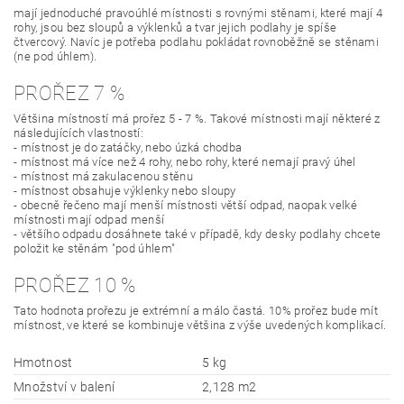
mají jednoduché pravoúhlé místnosti s rovnými stěnami, které mají 4
rohy, jsou bez sloupů a výklenků a tvar jejich podlahy je spíše
čtvercový. Navíc je potřeba podlahu pokládat rovnoběžně se stěnami
(ne pod úhlem).
PROŘEZ 7 %
Většina místností má prořez 5 - 7 %. Takové místnosti mají některé z
následujících vlastností:
- místnost je do zatáčky, nebo úzká chodba
- místnost má více než 4 rohy, nebo rohy, které nemají pravý úhel
- místnost má zakulacenou stěnu
- místnost obsahuje výklenky nebo sloupy
- obecně řečeno mají menší místnosti větší odpad, naopak velké
místnosti mají odpad menší
- většího odpadu dosáhnete také v případě, kdy desky podlahy chcete
položit ke stěnám "pod úhlem"
PROŘEZ 10 %
Tato hodnota prořezu je extrémní a málo častá. 10% prořez bude mít
místnost, ve které se kombinuje většina z výše uvedených komplikací.
Hmotnost
5 kg
Množství v balení
2,128 m2