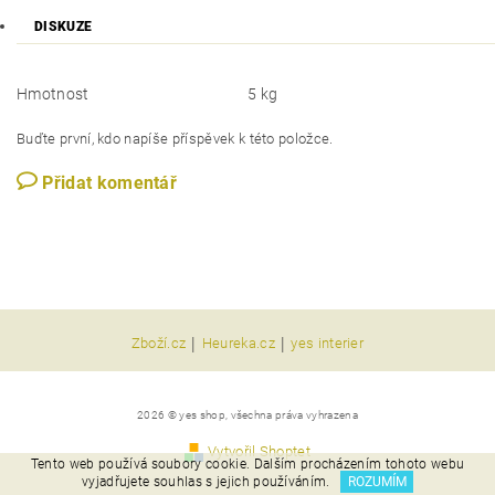
DISKUZE
Hmotnost
5 kg
Buďte první, kdo napíše příspěvek k této položce.
Přidat komentář
|
|
Zboží.cz
Heureka.cz
yes interier
2026 © yes shop, všechna práva vyhrazena
Vytvořil Shoptet
Tento web používá soubory cookie. Dalším procházením tohoto webu
vyjadřujete souhlas s jejich používáním.
ROZUMÍM