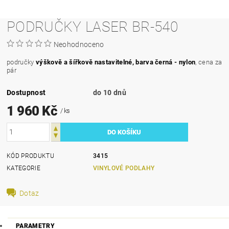
PODRUČKY LASER BR-540
Neohodnoceno
područky
výškově a šířkově nastavitelné, barva černá - nylon
, cena za
pár
Dostupnost
do 10 dnů
1 960 Kč
/ ks
KÓD PRODUKTU
3415
KATEGORIE
VINYLOVÉ PODLAHY
Dotaz
PARAMETRY