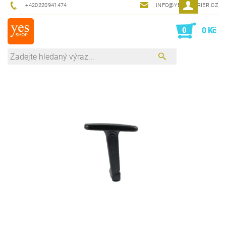
+420220941474
INFO@YESINTERIER.CZ
0
0 Kč