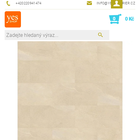
+420220941474
INFO@YESINTERIER.CZ
0
0 Kč