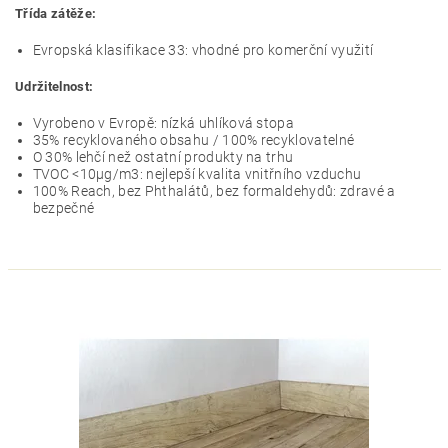
Třída zátěže:
Evropská klasifikace 33: vhodné pro komerční využití
Udržitelnost:
Vyrobeno v Evropě: nízká uhlíková stopa
35% recyklovaného obsahu / 100% recyklovatelné
O 30% lehčí než ostatní produkty na trhu
TVOC <10µg/m3: nejlepší kvalita vnitřního vzduchu
100% Reach, bez Phthalátů, bez formaldehydů: zdravé a
bezpečné