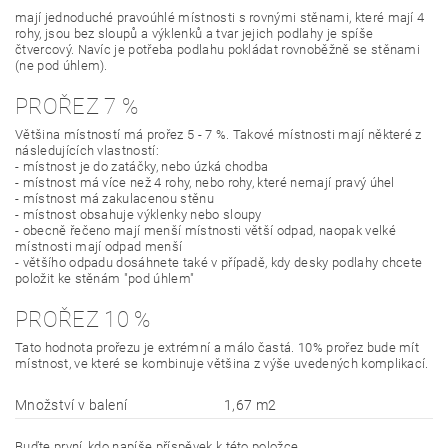
mají jednoduché pravoúhlé místnosti s rovnými stěnami, které mají 4
rohy, jsou bez sloupů a výklenků a tvar jejich podlahy je spíše
čtvercový. Navíc je potřeba podlahu pokládat rovnoběžně se stěnami
(ne pod úhlem).
PROŘEZ 7 %
Většina místností má prořez 5 - 7 %. Takové místnosti mají některé z
následujících vlastností:
- místnost je do zatáčky, nebo úzká chodba
- místnost má více než 4 rohy, nebo rohy, které nemají pravý úhel
- místnost má zakulacenou stěnu
- místnost obsahuje výklenky nebo sloupy
- obecně řečeno mají menší místnosti větší odpad, naopak velké
místnosti mají odpad menší
- většího odpadu dosáhnete také v případě, kdy desky podlahy chcete
položit ke stěnám "pod úhlem"
PROŘEZ 10 %
Tato hodnota prořezu je extrémní a málo častá. 10% prořez bude mít
místnost, ve které se kombinuje většina z výše uvedených komplikací.
Množství v balení
1,67 m2
Buďte první, kdo napíše příspěvek k této položce.