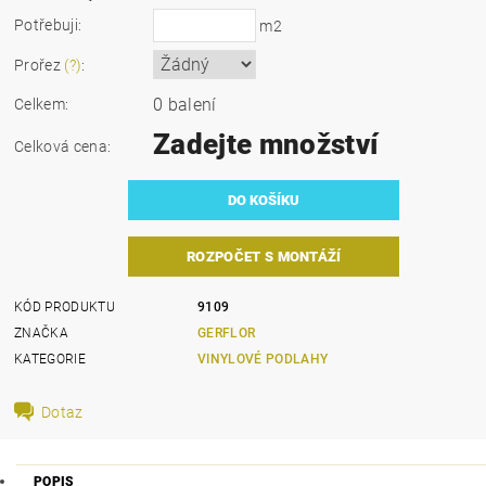
Potřebuji:
m2
Prořez
(?)
:
0 balení
Celkem:
Zadejte množství
Celková cena:
ROZPOČET S MONTÁŽÍ
KÓD PRODUKTU
9109
ZNAČKA
GERFLOR
KATEGORIE
VINYLOVÉ PODLAHY
Dotaz
POPIS