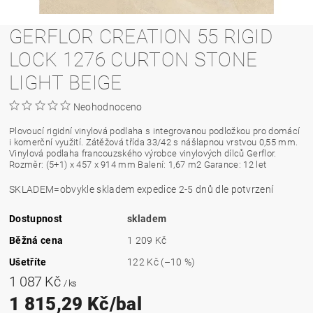
GERFLOR CREATION 55 RIGID
LOCK 1276 CURTON STONE
LIGHT BEIGE
Neohodnoceno
Plovoucí rigidní vinylová podlaha s integrovanou podložkou pro domácí
i komerční využití. Zátěžová třída 33/42 s nášlapnou vrstvou 0,55 mm.
Vinylová podlaha francouzského výrobce vinylových dílců Gerflor.
Rozměr: (5+1) x 457 x 914 mm Balení: 1,67 m2 Garance: 12 let
SKLADEM=obvykle skladem expedice 2-5 dnů dle potvrzení
Dostupnost
skladem
Běžná cena
1 209 Kč
Ušetříte
122 Kč
(–10 %)
1 087 Kč
/ ks
1 815,29 Kč/bal