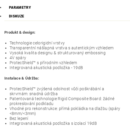
PARAMETRY
DISKUZE
Produkt & design:
Technologie celorigidní vrstvy
Transparentní nášlapná vrstva s autentickým vzhledem
Vysoká kvalita designu & strukturovaný embossing
4V spáry
ProtecShield™ s přírodním vzhledem
Integrovaná akustická podložka - 19dB
Instalace & Údržba:
ProtecShield™ zvýšená odolnost vůči poškrábání a
skrvrnám: snadná údržba
Patentovaná technologie Rigid Composite Board: žádné
prokreslování podkladu
Vhodné pro rekonstrukce: přímá pokládka na dlažbu (spáry
<8mm/<3mm)
Bez lepení
Integrovaná akustická podložka s izolací 19dB