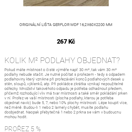
ORIGINÁLNÍ LIŠTA GERFLOR MDF 16,2X60X2200 MM
267 Kč
KOLIK M² PODLAHY OBJEDNAT?
Pokud máte místnost o čisté výměře např. 30 m², tak vám 30 m²
podlahy nebude stačit. Je nutné počítat s prořezem - tedy s odpadem
podlahoviny který vznikne při prořezávání konců podlahových desek u
stěn, sloupů, výklenků, atp. Při pokládce zkrátka vznikají nepoužitelné
odřezky. Množství takovéhoto odpadu je potřeba odhadnout předem,
přičemž rozhodující vliv má tvar místnosti a také směr pokládání prken
v ní. Prořez ve vaší místnosti (plocha podlahy, kterou je potřeba
objednat navíc) bude 5, 7, nebo 10% plochy místnosti. Lépe koupit více,
než méně. Budou-li 1 nebo 2 lamely chybět, musíte podlahu
doobjednat. Naopak přebytečná 1 nebo 2 prkna se vám v budoucnu
mohou hodit.
PROŘEZ 5 %