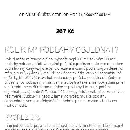
ORIGINÁLNÍ LIŠTA GERFLOR MDF 16,2X60X2200 MM
267 Kč
KOLIK M² PODLAHY OBJEDNAT?
Pokud máte místnost o čisté výměře např. 30 m², tak vám 30 m²
podlahy nebude stačit. Je nutné počítat s prořezem - tedy s odpadem
podlahoviny který vznikne při prořezávání konců podlahových desek u
stěn, sloupů, výklenků, atp. Při pokládce zkrátka vznikají nepoužitelné
odřezky. Množství takovéhoto odpadu je potřeba odhadnout předem,
přičemž rozhodující vliv má tvar místnosti a také směr pokládání prken
v ní. Prořez ve vaší místnosti (plocha podlahy, kterou je potřeba
objednat navíc) bude 5, 7, nebo 10% plochy místnosti. Lépe koupit více,
než méně. Budou-li 1 nebo 2 lamely chybět, musíte podlahu
doobjednat. Naopak přebytečná 1 nebo 2 prkna se vám v budoucnu
mohou hodit.
PROŘEZ 5 %
mají jednoduché pravoúhlé místnosti s rovnými stěnami, které mají 4