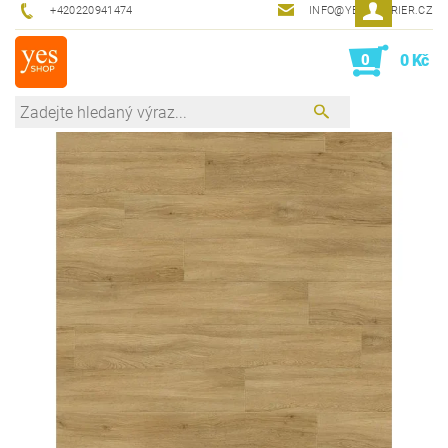
+420220941474
INFO@YESINTERIER.CZ
0
0 Kč