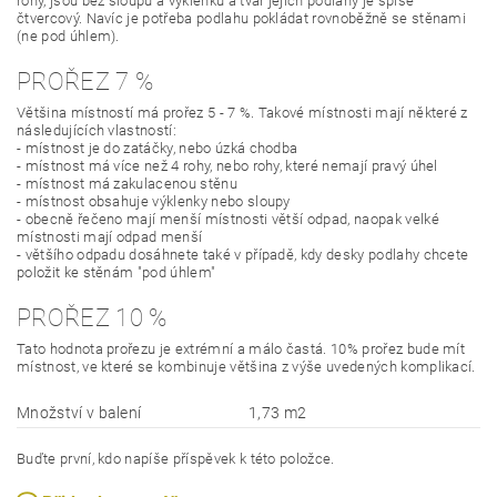
rohy, jsou bez sloupů a výklenků a tvar jejich podlahy je spíše
čtvercový. Navíc je potřeba podlahu pokládat rovnoběžně se stěnami
(ne pod úhlem).
PROŘEZ 7 %
Většina místností má prořez 5 - 7 %. Takové místnosti mají některé z
následujících vlastností:
- místnost je do zatáčky, nebo úzká chodba
- místnost má více než 4 rohy, nebo rohy, které nemají pravý úhel
- místnost má zakulacenou stěnu
- místnost obsahuje výklenky nebo sloupy
- obecně řečeno mají menší místnosti větší odpad, naopak velké
místnosti mají odpad menší
- většího odpadu dosáhnete také v případě, kdy desky podlahy chcete
položit ke stěnám "pod úhlem"
PROŘEZ 10 %
Tato hodnota prořezu je extrémní a málo častá. 10% prořez bude mít
místnost, ve které se kombinuje většina z výše uvedených komplikací.
Množství v balení
1,73 m2
Buďte první, kdo napíše příspěvek k této položce.