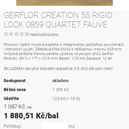
GERFLOR CREATION 55 RIGID
LOCK 0859 QUARTET FAUVE
Neohodnoceno
Plovoucí rigidní vinylová podlaha s integrovanou podložkou pro domácí
i komerční využití. Zátěžová třída 33/42 s nášlapnou vrstvou 0,55 mm.
Vinylová podlaha francouzského výrobce vinylových dílců Gerflor.
Rozměr: (5+1) x 177 x 1219 mm Balení: 1,73 m2 Garance: 12 let
SKLADEM=obvykle skladem expedice 2-5 dnů dle potvrzení
Dostupnost
skladem
Běžná cena
1 209 Kč
Ušetříte
122 Kč
(–10 %)
1 087 Kč
/ ks
1 880,51 Kč/bal
Potřebuji:
m2