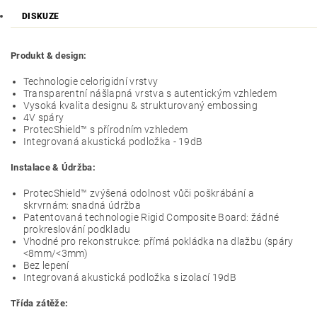
DISKUZE
Produkt & design:
Technologie celorigidní vrstvy
Transparentní nášlapná vrstva s autentickým vzhledem
Vysoká kvalita designu & strukturovaný embossing
4V spáry
ProtecShield™ s přírodním vzhledem
Integrovaná akustická podložka - 19dB
Instalace & Údržba:
ProtecShield™ zvýšená odolnost vůči poškrábání a
skrvrnám: snadná údržba
Patentovaná technologie Rigid Composite Board: žádné
prokreslování podkladu
Vhodné pro rekonstrukce: přímá pokládka na dlažbu (spáry
<8mm/<3mm)
Bez lepení
Integrovaná akustická podložka s izolací 19dB
Třída zátěže: