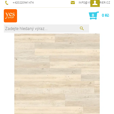
+420220941474
INFO@YESINTERIER.CZ
0
0 Kč