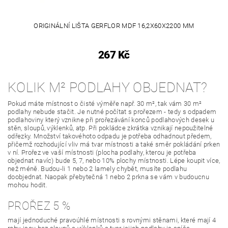
ORIGINÁLNÍ LIŠTA GERFLOR MDF 16,2X60X2200 MM
267 Kč
KOLIK M² PODLAHY OBJEDNAT?
Pokud máte místnost o čisté výměře např. 30 m², tak vám 30 m²
podlahy nebude stačit. Je nutné počítat s prořezem - tedy s odpadem
podlahoviny který vznikne při prořezávání konců podlahových desek u
stěn, sloupů, výklenků, atp. Při pokládce zkrátka vznikají nepoužitelné
odřezky. Množství takovéhoto odpadu je potřeba odhadnout předem,
přičemž rozhodující vliv má tvar místnosti a také směr pokládání prken
v ní. Prořez ve vaší místnosti (plocha podlahy, kterou je potřeba
objednat navíc) bude 5, 7, nebo 10% plochy místnosti. Lépe koupit více,
než méně. Budou-li 1 nebo 2 lamely chybět, musíte podlahu
doobjednat. Naopak přebytečná 1 nebo 2 prkna se vám v budoucnu
mohou hodit.
PROŘEZ 5 %
mají jednoduché pravoúhlé místnosti s rovnými stěnami, které mají 4