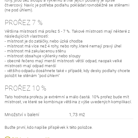
rohy, jsou bez sloupů a výklenků a tvar jejich podlahy je spíše
čtvercový. Navíc je potřeba podlahu pokládat rovnoběžně se stěnami
(ne pod úhlem).
PROŘEZ 7 %
Většina místností má prořez 5 - 7 %. Takové místnosti mají některé z
následujících vlastností:
- místnost je do zatáčky, nebo úzká chodba
- místnost má více než 4 rohy, nebo rohy, které nemají pravý úhel
- místnost má zakulacenou stěnu
- místnost obsahuje výklenky nebo sloupy
- obecně řečeno mají menší místnosti větší odpad, naopak velké
místnosti mají odpad menší
- většího odpadu dosáhnete také v případě, kdy desky podlahy chcete
položit ke stěnám "pod úhlem"
PROŘEZ 10 %
Tato hodnota prořezu je extrémní a málo častá. 10% prořez bude mít
místnost, ve které se kombinuje většina z výše uvedených komplikací.
Množství v balení
1,73 m2
Buďte první, kdo napíše příspěvek k této položce.