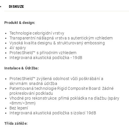
DISKUZE
Produkt & design:
Technologie celorigidní vrstvy
Transparentní nášlapná vrstva s autentickým vzhledem
Vysoká kvalita designu & strukturovaný embossing
4V spáry
ProtecShield™ s přírodním vzhledem
Integrovaná akustická podložka - 19dB
Instalace & Údržba:
ProtecShield™ zvýšená odolnost vůči poškrábání a
skrvrnám: snadná údržba
Patentovaná technologie Rigid Composite Board: žádné
prokreslování podkladu
Vhodné pro rekonstrukce: přímá pokládka na dlažbu (spáry
<8mm/<3mm)
Bez lepení
Integrovaná akustická podložka s izolací 19dB
Třída zátěže: