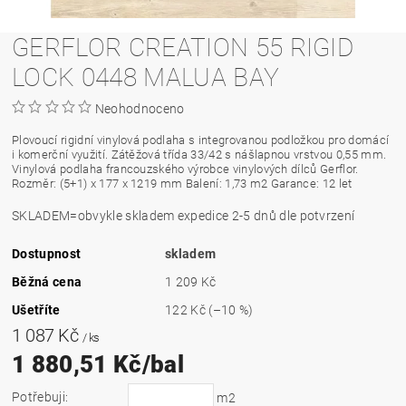
GERFLOR CREATION 55 RIGID
LOCK 0448 MALUA BAY
Neohodnoceno
Plovoucí rigidní vinylová podlaha s integrovanou podložkou pro domácí
i komerční využití. Zátěžová třída 33/42 s nášlapnou vrstvou 0,55 mm.
Vinylová podlaha francouzského výrobce vinylových dílců Gerflor.
Rozměr: (5+1) x 177 x 1219 mm Balení: 1,73 m2 Garance: 12 let
SKLADEM=obvykle skladem expedice 2-5 dnů dle potvrzení
Dostupnost
skladem
Běžná cena
1 209 Kč
Ušetříte
122 Kč
(–10 %)
1 087 Kč
/ ks
1 880,51 Kč/bal
Potřebuji:
m2