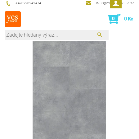
+420220941474
INFO@YESINTERIER.CZ
0
0 Kč