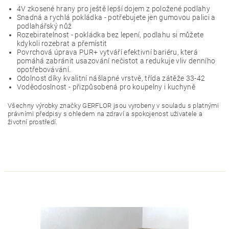
4V zkosené hrany pro ještě lepší dojem z položené podlahy
Snadná a rychlá pokládka - potřebujete jen gumovou palici a
podlahářský nůž
Rozebiratelnost - pokládka bez lepení, podlahu si můžete
kdykoli rozebrat a přemístit
Povrchová úprava PUR+ vytváří efektivní bariéru, která
pomáhá zabránit usazování nečistot a redukuje vliv denního
opotřebovávání.
Odolnost díky kvalitní nášlapné vrstvě, třída zátěže 33-42
Voděodoslnost - přizpůsobená pro koupelny i kuchyně
Všechny výrobky značky GERFLOR jsou vyrobeny v souladu s platnými
právními předpisy s ohledem na zdraví a spokojenost uživatele a
životní prostředí.