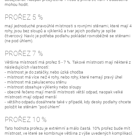
mohou hodit.
PROŘEZ 5 %
mají jednoduché pravoúhlé místnosti s rovnými stěnami, které mají 4
rohy, jsou bez sloupů a výklenků a tvar jejich podlahy je spíše
čtvercový. Navíc je potřeba podlahu pokládat rovnoběžně se stěnami
(ne pod úhlem).
PROŘEZ 7 %
Většina místností má prořez 5 - 7 %. Takové místnosti mají některé z
následujících vlastností:
- místnost je do zatáčky, nebo úzká chodba
- místnost má více než 4 rohy, nebo rohy, které nemají pravý úhel
- místnost má zakulacenou stěnu
- místnost obsahuje výklenky nebo sloupy
- obecně řečeno mají menší místnosti větší odpad, naopak velké
místnosti mají odpad menší
- většího odpadu dosáhnete také v případě, kdy desky podlahy chcete
položit ke stěnám "pod úhlem"
PROŘEZ 10 %
Tato hodnota prořezu je extrémní a málo častá. 10% prořez bude mít
místnost, ve které se kombinuje většina z výše uvedených komplikací.