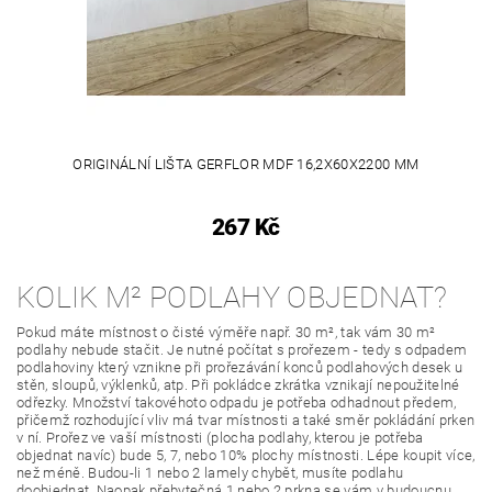
ORIGINÁLNÍ LIŠTA GERFLOR MDF 16,2X60X2200 MM
267 Kč
KOLIK M² PODLAHY OBJEDNAT?
Pokud máte místnost o čisté výměře např. 30 m², tak vám 30 m²
podlahy nebude stačit. Je nutné počítat s prořezem - tedy s odpadem
podlahoviny který vznikne při prořezávání konců podlahových desek u
stěn, sloupů, výklenků, atp. Při pokládce zkrátka vznikají nepoužitelné
odřezky. Množství takovéhoto odpadu je potřeba odhadnout předem,
přičemž rozhodující vliv má tvar místnosti a také směr pokládání prken
v ní. Prořez ve vaší místnosti (plocha podlahy, kterou je potřeba
objednat navíc) bude 5, 7, nebo 10% plochy místnosti. Lépe koupit více,
než méně. Budou-li 1 nebo 2 lamely chybět, musíte podlahu
doobjednat. Naopak přebytečná 1 nebo 2 prkna se vám v budoucnu