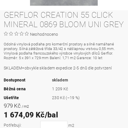
GERFLOR CREATION 55 CLICK
MINERAL 0869 BLOOM UNI GREY
Neohodnoceno
Odolná vinylová podlaha pro komerční prostory a silně namáhané
prostory. Silná zátěžová třída 33/42 s nášlapnou vrstvou 0,55 mm.
Vinylová podlaha francouzského výrobce vinylových dílců Gerflor.
Rozměr: 5 x 391 x 729 mm Balení: 1,71 m2 Garance: 10 let
SKLADEM=obvykle skladem expedice 2-5 dnů dle potvrzení
Dostupnost
skladem
Běžná cena
1 209 Kč
Ušetříte
230 Kč
(–19 %)
979 Kč
/ m2
1 674,09 Kč/bal
Potřebuji:
m2