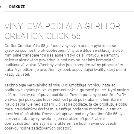
DISKUZE
VINYLOVÁ PODLAHA GERFLOR
CREATION CLICK 55
Gerflor Creation Clic 55 je řadou vinylových podlah pyšnících se
vysokou odolností proti opotřebení. Vinylové dílce se skládají z 0,55
mm silné transparentní nášlapné vrstvy, další vrstvou je samotný
dekor realistického provedení a pod ním se nachází kompaktní
podkladová vrstva. Všechny vrstvy jsou komprimovány při vysokém
tlaku. Výsledkem je prvotřídní výrobek odpovídající kvality, který ocení
každý uživatel.
Technologie vertikálního zámku Clic umožňuje rychlou instalaci
podlahové krytiny pouze za pomoci nože a gumové palice. Nyní navíc s
nižšími nároky na přípravu podkladu. Povrch podlahy je ošetřen PUR+
vrstvou, jež poskytuje lepší odolnost proti poškrábání i chemikáliím.
Navíc zabraňuje nečistotám ulpívat na podlaze, takže prodlužuje dobu
mezi pravidelnými údržbami a snižuje potřebné množství čisticích
prostředků při úklidu. Povrchová úprava podlahy Creation Clic 55 byla
navržena tak, aby vyhověla nejen nárokům při používání v
domácnostech, ale svým charakterem se hodí hlavně do všech
opravdu hodně zatěžovaných prostorů.