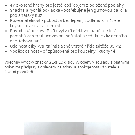
4V zkosené hrany pro ještě lepší dojem z položené podlahy
Snadná a rychlá pokládka - potřebujete jen gumovou palici a
podlahářský nůž
Rozebiratelnost - pokládka bez lepení, podlahu si můžete
kdykoli rozebrat a přemístit
Povrchová úprava PUR+ vytváří efektivní bariéru, která
pomáhá zabránit usazování nečistot a redukuje vliv denního
opotřebovávání.
Odolnost díky kvalitní nášlapné vrstvě, třída zátěže 33-42
Voděodoslnost - přizpůsobená pro koupelny i kuchyně
Všechny výrobky značky GERFLOR jsou vyrobeny v souladu s platnými
právními předpisy s ohledem na zdraví a spokojenost uživatele a
životní prostředí.