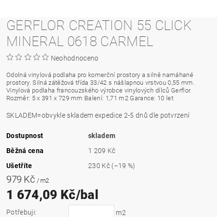
GERFLOR CREATION 55 CLICK
MINERAL 0618 CARMEL
Neohodnoceno
Odolná vinylová podlaha pro komerční prostory a silně namáhané
prostory. Silná zátěžová třída 33/42 s nášlapnou vrstvou 0,55 mm.
Vinylová podlaha francouzského výrobce vinylových dílců Gerflor.
Rozměr: 5 x 391 x 729 mm Balení: 1,71 m2 Garance: 10 let
SKLADEM=obvykle skladem expedice 2-5 dnů dle potvrzení
Dostupnost
skladem
Běžná cena
1 209 Kč
Ušetříte
230 Kč
(–19 %)
979 Kč
/ m2
1 674,09 Kč/bal
Potřebuji:
m2