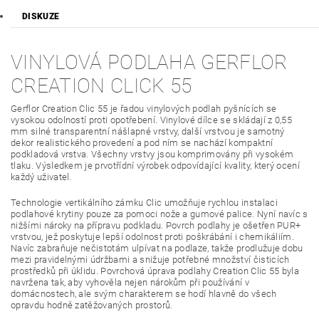
DISKUZE
VINYLOVÁ PODLAHA GERFLOR
CREATION CLICK 55
Gerflor Creation Clic 55 je řadou vinylových podlah pyšnících se
vysokou odolností proti opotřebení. Vinylové dílce se skládají z 0,55
mm silné transparentní nášlapné vrstvy, další vrstvou je samotný
dekor realistického provedení a pod ním se nachází kompaktní
podkladová vrstva. Všechny vrstvy jsou komprimovány při vysokém
tlaku. Výsledkem je prvotřídní výrobek odpovídající kvality, který ocení
každý uživatel.
Technologie vertikálního zámku Clic umožňuje rychlou instalaci
podlahové krytiny pouze za pomoci nože a gumové palice. Nyní navíc s
nižšími nároky na přípravu podkladu. Povrch podlahy je ošetřen PUR+
vrstvou, jež poskytuje lepší odolnost proti poškrábání i chemikáliím.
Navíc zabraňuje nečistotám ulpívat na podlaze, takže prodlužuje dobu
mezi pravidelnými údržbami a snižuje potřebné množství čisticích
prostředků při úklidu. Povrchová úprava podlahy Creation Clic 55 byla
navržena tak, aby vyhověla nejen nárokům při používání v
domácnostech, ale svým charakterem se hodí hlavně do všech
opravdu hodně zatěžovaných prostorů.