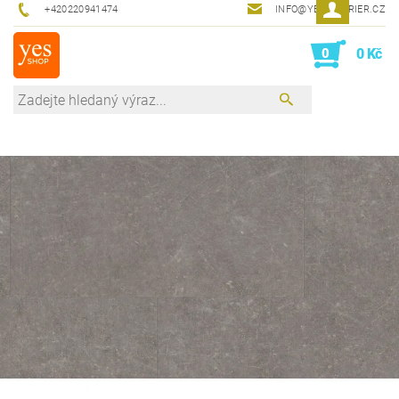
+420220941474
INFO@YESINTERIER.CZ
0
0 Kč