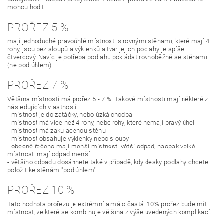
mohou hodit.
PROŘEZ 5 %
mají jednoduché pravoúhlé místnosti s rovnými stěnami, které mají 4
rohy, jsou bez sloupů a výklenků a tvar jejich podlahy je spíše
čtvercový. Navíc je potřeba podlahu pokládat rovnoběžně se stěnami
(ne pod úhlem).
PROŘEZ 7 %
Většina místností má prořez 5 - 7 %. Takové místnosti mají některé z
následujících vlastností:
- místnost je do zatáčky, nebo úzká chodba
- místnost má více než 4 rohy, nebo rohy, které nemají pravý úhel
- místnost má zakulacenou stěnu
- místnost obsahuje výklenky nebo sloupy
- obecně řečeno mají menší místnosti větší odpad, naopak velké
místnosti mají odpad menší
- většího odpadu dosáhnete také v případě, kdy desky podlahy chcete
položit ke stěnám "pod úhlem"
PROŘEZ 10 %
Tato hodnota prořezu je extrémní a málo častá. 10% prořez bude mít
místnost, ve které se kombinuje většina z výše uvedených komplikací.