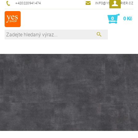
+420220941474
INFO@YESINTERIER.CZ
0
0 Kč