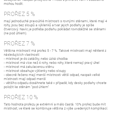
mohou hodit.
PROŘEZ 5 %
mají jednoduché pravoúhlé místnosti s rovnými stěnami, které mají 4
rohy, jsou bez sloupů a výklenků a tvar jejich podlahy je spíše
čtvercový. Navíc je potřeba podlahu pokládat rovnoběžně se stěnami
(ne pod úhlem).
PROŘEZ 7 %
Většina místností má prořez 5 - 7 %. Takové místnosti mají některé z
následujících vlastností:
- místnost je do zatáčky, nebo úzká chodba
- místnost má více než 4 rohy, nebo rohy, které nemají pravý úhel
- místnost má zakulacenou stěnu
- místnost obsahuje výklenky nebo sloupy
- obecně řečeno mají menší místnosti větší odpad, naopak velké
místnosti mají odpad menší
- většího odpadu dosáhnete také v případě, kdy desky podlahy chcete
položit ke stěnám "pod úhlem"
PROŘEZ 10 %
Tato hodnota prořezu je extrémní a málo častá. 10% prořez bude mít
místnost, ve které se kombinuje většina z výše uvedených komplikací.