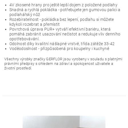
4V zkosené hrany pro ještě lepší dojem z položené podlahy
Snadná a rychlá pokládka - potřebujete jen gumovou palici a
podlahářský nůž
Rozebiratelnost - pokládka bez lepení, podlahu si můžete
kdykoli rozebrat a přemístit
Povrchová úprava PUR+ vytváří efektivní bariéru, která
pomáhá zabránit usazování nečistot a redukuje vliv denního
opotřebovávání.
Odolnost díky kvalitní nášlapné vrstvě, třída zátěže 33-42
Voděodoslnost - přizpůsobená pro koupelny i kuchyně
Všechny výrobky značky GERFLOR jsou vyrobeny v souladu s platnými
právními předpisy s ohledem na zdraví a spokojenost uživatele a
životní prostředí.