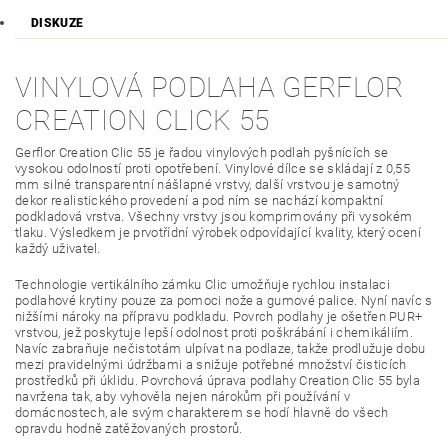
DISKUZE
VINYLOVÁ PODLAHA GERFLOR
CREATION CLICK 55
Gerflor Creation Clic 55 je řadou vinylových podlah pyšnících se
vysokou odolností proti opotřebení. Vinylové dílce se skládají z 0,55
mm silné transparentní nášlapné vrstvy, další vrstvou je samotný
dekor realistického provedení a pod ním se nachází kompaktní
podkladová vrstva. Všechny vrstvy jsou komprimovány při vysokém
tlaku. Výsledkem je prvotřídní výrobek odpovídající kvality, který ocení
každý uživatel.
Technologie vertikálního zámku Clic umožňuje rychlou instalaci
podlahové krytiny pouze za pomoci nože a gumové palice. Nyní navíc s
nižšími nároky na přípravu podkladu. Povrch podlahy je ošetřen PUR+
vrstvou, jež poskytuje lepší odolnost proti poškrábání i chemikáliím.
Navíc zabraňuje nečistotám ulpívat na podlaze, takže prodlužuje dobu
mezi pravidelnými údržbami a snižuje potřebné množství čisticích
prostředků při úklidu. Povrchová úprava podlahy Creation Clic 55 byla
navržena tak, aby vyhověla nejen nárokům při používání v
domácnostech, ale svým charakterem se hodí hlavně do všech
opravdu hodně zatěžovaných prostorů.