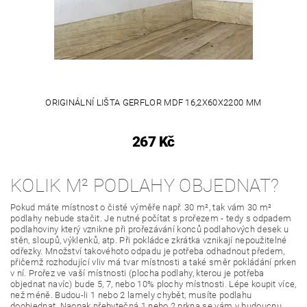
ORIGINÁLNÍ LIŠTA GERFLOR MDF 16,2X60X2200 MM
267 Kč
KOLIK M² PODLAHY OBJEDNAT?
Pokud máte místnost o čisté výměře např. 30 m², tak vám 30 m²
podlahy nebude stačit. Je nutné počítat s prořezem - tedy s odpadem
podlahoviny který vznikne při prořezávání konců podlahových desek u
stěn, sloupů, výklenků, atp. Při pokládce zkrátka vznikají nepoužitelné
odřezky. Množství takovéhoto odpadu je potřeba odhadnout předem,
přičemž rozhodující vliv má tvar místnosti a také směr pokládání prken
v ní. Prořez ve vaší místnosti (plocha podlahy, kterou je potřeba
objednat navíc) bude 5, 7, nebo 10% plochy místnosti. Lépe koupit více,
než méně. Budou-li 1 nebo 2 lamely chybět, musíte podlahu
doobjednat. Naopak přebytečná 1 nebo 2 prkna se vám v budoucnu