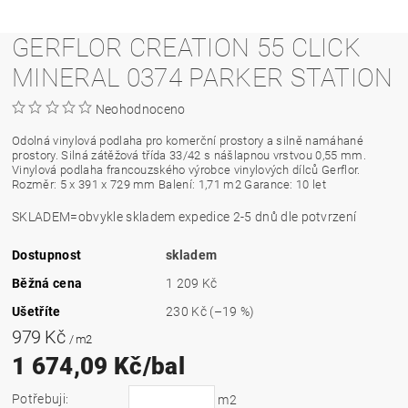
GERFLOR CREATION 55 CLICK
MINERAL 0374 PARKER STATION
Neohodnoceno
Odolná vinylová podlaha pro komerční prostory a silně namáhané
prostory. Silná zátěžová třída 33/42 s nášlapnou vrstvou 0,55 mm.
Vinylová podlaha francouzského výrobce vinylových dílců Gerflor.
Rozměr: 5 x 391 x 729 mm Balení: 1,71 m2 Garance: 10 let
SKLADEM=obvykle skladem expedice 2-5 dnů dle potvrzení
Dostupnost
skladem
Běžná cena
1 209 Kč
Ušetříte
230 Kč
(–19 %)
979 Kč
/ m2
1 674,09 Kč/bal
Potřebuji:
m2