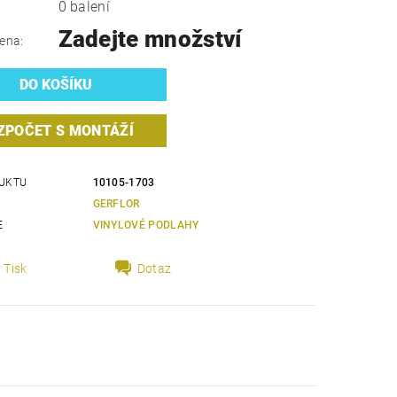
0 balení
Zadejte množství
ena:
ZPOČET S MONTÁŽÍ
UKTU
10105-1703
GERFLOR
E
VINYLOVÉ PODLAHY
Tisk
Dotaz