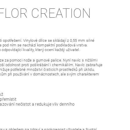
FLOR CREATION
i opotřebení. Vinylové dílce se skládají z 0,55 mm silné
í a pod ním se nachází kompaktní podkladová vrstva.
povídající kvality, který ocení každý uživatel.
uze za pomoci nože a gumové palice. Nyní navíc s nižšími
pší odolnost proti poškrábání i chemikáliím. Navíc zabraňuje
žuje potřebné množství čisticích prostředků při úklidu.
rokům při používání v domácnostech, ale svým charakterem
ůž
přemístit
zování nečistot a redukuje vliv denního
y s ohledem na zdraví a spokojenost uživatele a životní