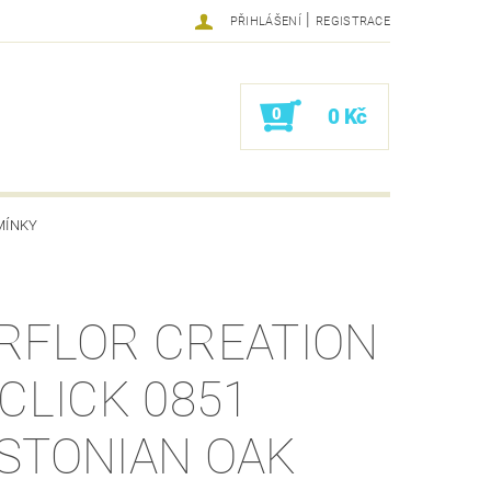
|
PŘIHLÁŠENÍ
REGISTRACE
0
0 Kč
MÍNKY
RFLOR CREATION
 CLICK 0851
STONIAN OAK