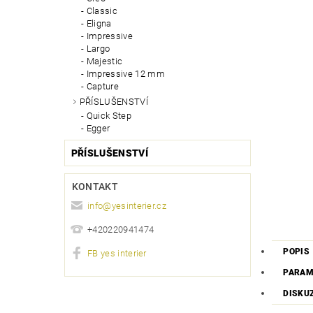
Classic
Eligna
Impressive
Largo
Majestic
Impressive 12 mm
Capture
PŘÍSLUŠENSTVÍ
Quick Step
Egger
PŘÍSLUŠENSTVÍ
KONTAKT
info
@
yesinterier.cz
+420220941474
POPIS
FB yes interier
PARAM
DISKU