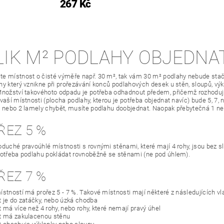
267 Kč
LIK M² PODLAHY OBJEDNA
e místnost o čisté výměře např. 30 m², tak vám 30 m² podlahy nebude stači
y který vznikne při prořezávání konců podlahových desek u stěn, sloupů, výkl
Množství takovéhoto odpadu je potřeba odhadnout předem, přičemž rozhodující
 vaší místnosti (plocha podlahy, kterou je potřeba objednat navíc) bude 5, 7,
1 nebo 2 lamely chybět, musíte podlahu doobjednat. Naopak přebytečná 1 n
ŘEZ 5 %
oduché pravoúhlé místnosti s rovnými stěnami, které mají 4 rohy, jsou bez slo
potřeba podlahu pokládat rovnoběžně se stěnami (ne pod úhlem).
ŘEZ 7 %
ístností má prořez 5 - 7 %. Takové místnosti mají některé z následujících vl
t je do zatáčky, nebo úzká chodba
 má více než 4 rohy, nebo rohy, které nemají pravý úhel
t má zakulacenou stěnu