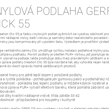
NYLOVÁ PODLAHA GER
ICK 55
eation Clic 55 je řadou vinylových podlah pyšnících se vysokou odolností prot
ntní nášlapné vrstvy, další vrstvou je samotný dekor realistického proveden
rstvy jsou komprimovány při vysokém tlaku. Výsledkem je prvotřídní výrobek od
ie vertikálního zámku Clic umožňuje rychlou instalaci podlahové krytiny po
 přípravu podkladu. Povrch podlahy je ošetřen PUR+ vrstvou, jež poskytuje le
m ulpívat na podlaze, takže prodlužuje dobu mezi pravidelnými údržbami a sni
 úprava podlahy Creation Clic 55 byla navržena tak, aby vyhověla nejen ná
lavně do všech opravdu hodně zatěžovaných prostorů.
sené hrany pro ještě lepší dojem z položené podlahy
 a rychlá pokládka - potřebujete jen gumovou palici a podlahářský n
ratelnost - pokládka bez lepení, podlahu si můžete kdykoli rozebrat a 
ová úprava PUR+ vytváří efektivní bariéru, která pomáhá zabránit usa
ebovávání.
st díky kvalitní nášlapné vrstvě, třída zátěže 33-42
doslnost - přizpůsobená pro koupelny i kuchyně
ýrobky značky GERFLOR jsou vyrobeny v souladu s platnými právními předpis