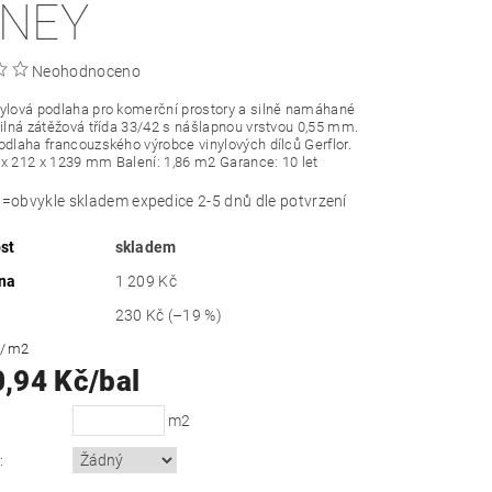
NEY
Neohodnoceno
ylová podlaha pro komerční prostory a silně namáhané
Silná zátěžová třída 33/42 s nášlapnou vrstvou 0,55 mm.
odlaha francouzského výrobce vinylových dílců Gerflor.
x 212 x 1239 mm Balení: 1,86 m2 Garance: 10 let
obvykle skladem expedice 2-5 dnů dle potvrzení
st
skladem
na
1 209 Kč
230 Kč
(–19 %)
č
/ m2
0,94 Kč/bal
m2
: