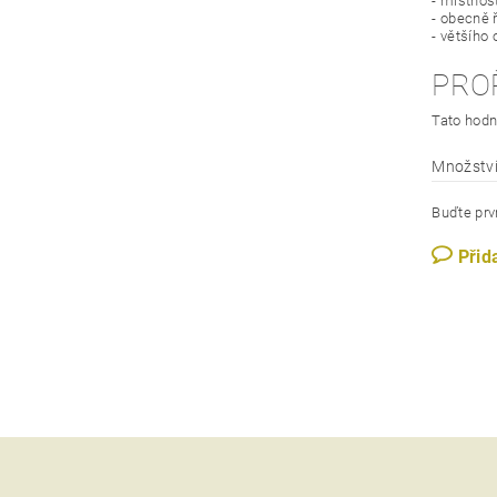
- místnos
- obecně 
- většího
PRO
Tato hodn
Množství
Buďte prvn
Přid