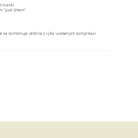
ad menší
ám "pod úhlem"
ré se kombinuje většina z výše uvedených komplikací.