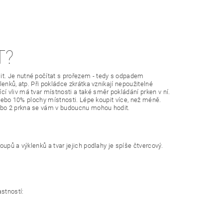
T?
t. Je nutné počítat s prořezem - tedy s odpadem
enků, atp. Při pokládce zkrátka vznikají nepoužitelné
 vliv má tvar místnosti a také směr pokládání prken v ní.
 nebo 10% plochy místnosti. Lépe koupit více, než méně.
ebo 2 prkna se vám v budoucnu mohou hodit.
upů a výklenků a tvar jejich podlahy je spíše čtvercový.
astností: