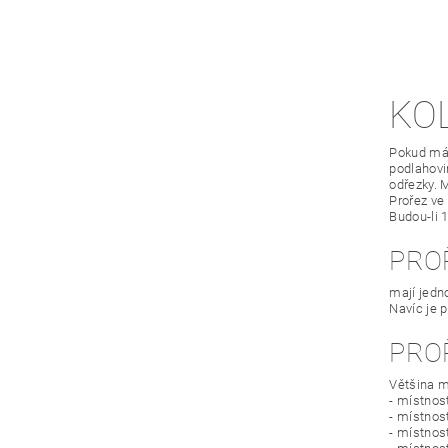
KO
Pokud mát
podlahovin
odřezky. 
Prořez ve
Budou-li 
PRO
mají jedn
Navíc je 
PRO
Většina m
- místnos
- místnost
- místnos