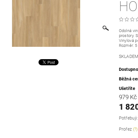
HO
Odolná vin
prostory. 
Vinylová p
Rozměr: 5 
SKLADEM=
Dostupno
Běžná ce
Ušetříte
979 K
1 82
Potřebuji:
Prořez
(?)