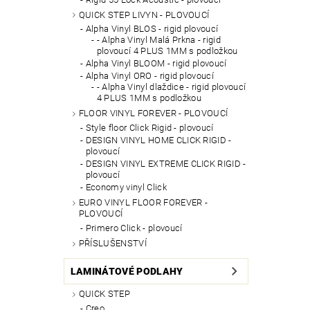
QUICK STEP LIVYN - PLOVOUCÍ
Alpha Vinyl BLOS - rigid plovoucí
- Alpha Vinyl Malá Prkna - rigid
plovoucí 4 PLUS 1MM s podložkou
Alpha Vinyl BLOOM - rigid plovoucí
Alpha Vinyl ORO - rigid plovoucí
- Alpha Vinyl dlaždice - rigid plovoucí
4 PLUS 1MM s podložkou
FLOOR VINYL FOREVER - PLOVOUCÍ
Style floor Click Rigid - plovoucí
DESIGN VINYL HOME CLICK RIGID -
plovoucí
DESIGN VINYL EXTREME CLICK RIGID -
plovoucí
Economy vinyl Click
EURO VINYL FLOOR FOREVER -
PLOVOUCÍ
Primero Click - plovoucí
PŘÍSLUŠENSTVÍ
LAMINÁTOVÉ PODLAHY
QUICK STEP
Creo