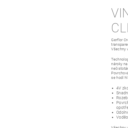
VI
CL
Gerflor Cr
transpare
Všechny v
Technolog
nároky na
nečistotá
Povrchová
se hodí h
4V zko
Snadná
Rozebi
Povrch
opotř
Odolno
Voděo
Všechny v