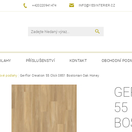
+420220941474
INFO@YESINTERIER.CZ
DLAHY
PŘÍSLUŠENSTVÍ
KONTAKT
OBCHODNÍ POD
lové podlahy
Gerflor Creation 55 Click 0851 Bostonian Oak Honey
GE
55
BO