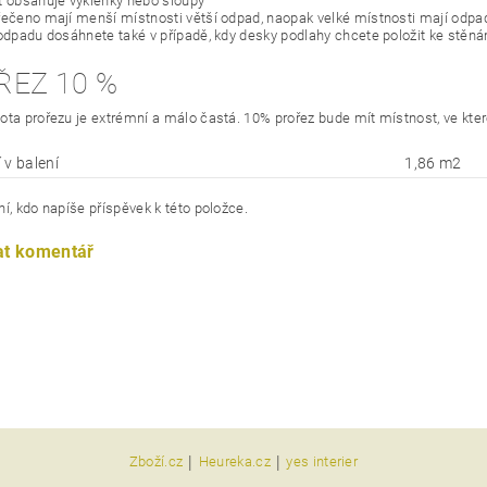
t obsahuje výklenky nebo sloupy
řečeno mají menší místnosti větší odpad, naopak velké místnosti mají odp
 odpadu dosáhnete také v případě, kdy desky podlahy chcete položit ke stěn
ŘEZ 10 %
ota prořezu je extrémní a málo častá. 10% prořez bude mít místnost, ve kte
 v balení
1,86 m2
í, kdo napíše příspěvek k této položce.
at komentář
|
|
Zboží.cz
Heureka.cz
yes interier