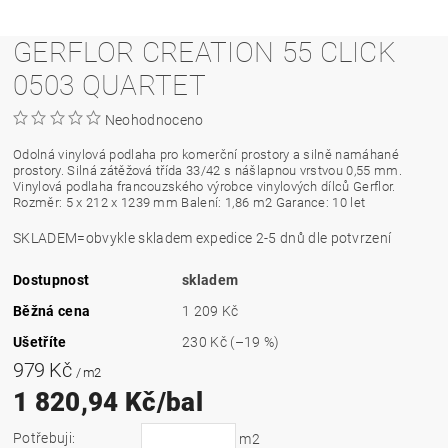
GERFLOR CREATION 55 CLICK
0503 QUARTET
Neohodnoceno
Odolná vinylová podlaha pro komerční prostory a silně namáhané
prostory. Silná zátěžová třída 33/42 s nášlapnou vrstvou 0,55 mm.
Vinylová podlaha francouzského výrobce vinylových dílců Gerflor.
Rozměr: 5 x 212 x 1239 mm Balení: 1,86 m2 Garance: 10 let
SKLADEM=obvykle skladem expedice 2-5 dnů dle potvrzení
Dostupnost
skladem
Běžná cena
1 209 Kč
Ušetříte
230 Kč
(–19 %)
979 Kč
/ m2
1 820,94 Kč/bal
Potřebuji:
m2