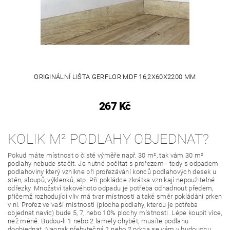
ORIGINÁLNÍ LIŠTA GERFLOR MDF 16,2X60X2200 MM
267 Kč
KOLIK M² PODLAHY OBJEDNAT?
Pokud máte místnost o čisté výměře např. 30 m², tak vám 30 m²
podlahy nebude stačit. Je nutné počítat s prořezem - tedy s odpadem
podlahoviny který vznikne při prořezávání konců podlahových desek u
stěn, sloupů, výklenků, atp. Při pokládce zkrátka vznikají nepoužitelné
odřezky. Množství takovéhoto odpadu je potřeba odhadnout předem,
přičemž rozhodující vliv má tvar místnosti a také směr pokládání prken
v ní. Prořez ve vaší místnosti (plocha podlahy, kterou je potřeba
objednat navíc) bude 5, 7, nebo 10% plochy místnosti. Lépe koupit více,
než méně. Budou-li 1 nebo 2 lamely chybět, musíte podlahu
doobjednat. Naopak přebytečná 1 nebo 2 prkna se vám v budoucnu