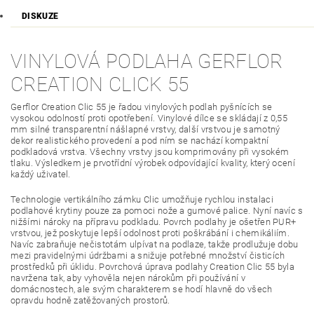
DISKUZE
VINYLOVÁ PODLAHA GERFLOR
CREATION CLICK 55
Gerflor Creation Clic 55 je řadou vinylových podlah pyšnících se
vysokou odolností proti opotřebení. Vinylové dílce se skládají z 0,55
mm silné transparentní nášlapné vrstvy, další vrstvou je samotný
dekor realistického provedení a pod ním se nachází kompaktní
podkladová vrstva. Všechny vrstvy jsou komprimovány při vysokém
tlaku. Výsledkem je prvotřídní výrobek odpovídající kvality, který ocení
každý uživatel.
Technologie vertikálního zámku Clic umožňuje rychlou instalaci
podlahové krytiny pouze za pomoci nože a gumové palice. Nyní navíc s
nižšími nároky na přípravu podkladu. Povrch podlahy je ošetřen PUR+
vrstvou, jež poskytuje lepší odolnost proti poškrábání i chemikáliím.
Navíc zabraňuje nečistotám ulpívat na podlaze, takže prodlužuje dobu
mezi pravidelnými údržbami a snižuje potřebné množství čisticích
prostředků při úklidu. Povrchová úprava podlahy Creation Clic 55 byla
navržena tak, aby vyhověla nejen nárokům při používání v
domácnostech, ale svým charakterem se hodí hlavně do všech
opravdu hodně zatěžovaných prostorů.