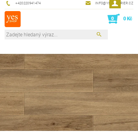
+420220941474
INFO@YESINTERIER.CZ
0
0 Kč