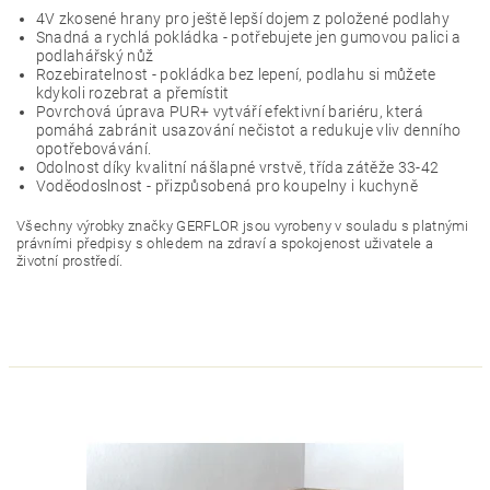
4V zkosené hrany pro ještě lepší dojem z položené podlahy
Snadná a rychlá pokládka - potřebujete jen gumovou palici a
podlahářský nůž
Rozebiratelnost - pokládka bez lepení, podlahu si můžete
kdykoli rozebrat a přemístit
Povrchová úprava PUR+ vytváří efektivní bariéru, která
pomáhá zabránit usazování nečistot a redukuje vliv denního
opotřebovávání.
Odolnost díky kvalitní nášlapné vrstvě, třída zátěže 33-42
Voděodoslnost - přizpůsobená pro koupelny i kuchyně
Všechny výrobky značky GERFLOR jsou vyrobeny v souladu s platnými
právními předpisy s ohledem na zdraví a spokojenost uživatele a
životní prostředí.