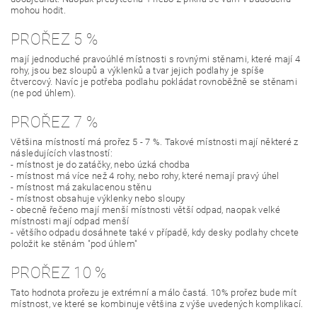
mohou hodit.
PROŘEZ 5 %
mají jednoduché pravoúhlé místnosti s rovnými stěnami, které mají 4
rohy, jsou bez sloupů a výklenků a tvar jejich podlahy je spíše
čtvercový. Navíc je potřeba podlahu pokládat rovnoběžně se stěnami
(ne pod úhlem).
PROŘEZ 7 %
Většina místností má prořez 5 - 7 %. Takové místnosti mají některé z
následujících vlastností:
- místnost je do zatáčky, nebo úzká chodba
- místnost má více než 4 rohy, nebo rohy, které nemají pravý úhel
- místnost má zakulacenou stěnu
- místnost obsahuje výklenky nebo sloupy
- obecně řečeno mají menší místnosti větší odpad, naopak velké
místnosti mají odpad menší
- většího odpadu dosáhnete také v případě, kdy desky podlahy chcete
položit ke stěnám "pod úhlem"
PROŘEZ 10 %
Tato hodnota prořezu je extrémní a málo častá. 10% prořez bude mít
místnost, ve které se kombinuje většina z výše uvedených komplikací.