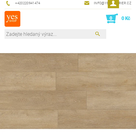
+420220941474
INFO@YESINTERIER.CZ
0
0 Kč