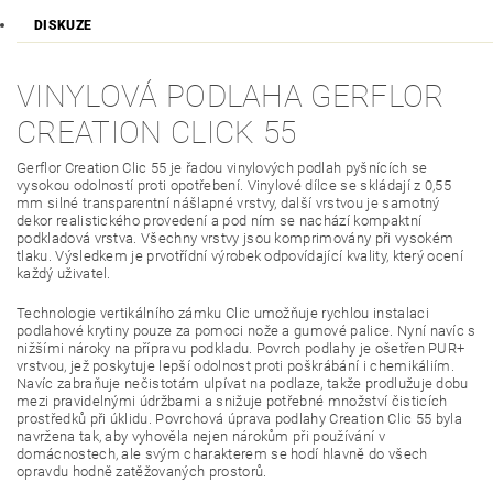
DISKUZE
VINYLOVÁ PODLAHA GERFLOR
CREATION CLICK 55
Gerflor Creation Clic 55 je řadou vinylových podlah pyšnících se
vysokou odolností proti opotřebení. Vinylové dílce se skládají z 0,55
mm silné transparentní nášlapné vrstvy, další vrstvou je samotný
dekor realistického provedení a pod ním se nachází kompaktní
podkladová vrstva. Všechny vrstvy jsou komprimovány při vysokém
tlaku. Výsledkem je prvotřídní výrobek odpovídající kvality, který ocení
každý uživatel.
Technologie vertikálního zámku Clic umožňuje rychlou instalaci
podlahové krytiny pouze za pomoci nože a gumové palice. Nyní navíc s
nižšími nároky na přípravu podkladu. Povrch podlahy je ošetřen PUR+
vrstvou, jež poskytuje lepší odolnost proti poškrábání i chemikáliím.
Navíc zabraňuje nečistotám ulpívat na podlaze, takže prodlužuje dobu
mezi pravidelnými údržbami a snižuje potřebné množství čisticích
prostředků při úklidu. Povrchová úprava podlahy Creation Clic 55 byla
navržena tak, aby vyhověla nejen nárokům při používání v
domácnostech, ale svým charakterem se hodí hlavně do všech
opravdu hodně zatěžovaných prostorů.