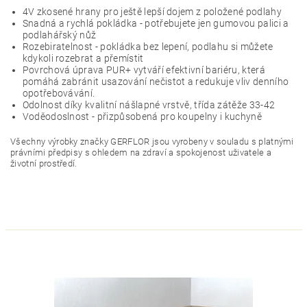
4V zkosené hrany pro ještě lepší dojem z položené podlahy
Snadná a rychlá pokládka - potřebujete jen gumovou palici a
podlahářský nůž
Rozebiratelnost - pokládka bez lepení, podlahu si můžete
kdykoli rozebrat a přemístit
Povrchová úprava PUR+ vytváří efektivní bariéru, která
pomáhá zabránit usazování nečistot a redukuje vliv denního
opotřebovávání.
Odolnost díky kvalitní nášlapné vrstvě, třída zátěže 33-42
Voděodoslnost - přizpůsobená pro koupelny i kuchyně
Všechny výrobky značky GERFLOR jsou vyrobeny v souladu s platnými
právními předpisy s ohledem na zdraví a spokojenost uživatele a
životní prostředí.