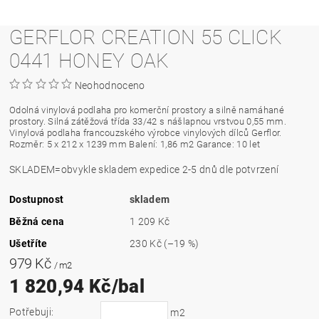
GERFLOR CREATION 55 CLICK
0441 HONEY OAK
Neohodnoceno
Odolná vinylová podlaha pro komerční prostory a silně namáhané
prostory. Silná zátěžová třída 33/42 s nášlapnou vrstvou 0,55 mm.
Vinylová podlaha francouzského výrobce vinylových dílců Gerflor.
Rozměr: 5 x 212 x 1239 mm Balení: 1,86 m2 Garance: 10 let
SKLADEM=obvykle skladem expedice 2-5 dnů dle potvrzení
Dostupnost
skladem
Běžná cena
1 209 Kč
Ušetříte
230 Kč
(–19 %)
979 Kč
/ m2
1 820,94 Kč/bal
Potřebuji:
m2