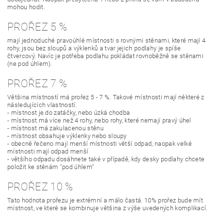
mohou hodit.
PROŘEZ 5 %
mají jednoduché pravoúhlé místnosti s rovnými stěnami, které mají 4
rohy, jsou bez sloupů a výklenků a tvar jejich podlahy je spíše
čtvercový. Navíc je potřeba podlahu pokládat rovnoběžně se stěnami
(ne pod úhlem).
PROŘEZ 7 %
Většina místností má prořez 5 - 7 %. Takové místnosti mají některé z
následujících vlastností:
- místnost je do zatáčky, nebo úzká chodba
- místnost má více než 4 rohy, nebo rohy, které nemají pravý úhel
- místnost má zakulacenou stěnu
- místnost obsahuje výklenky nebo sloupy
- obecně řečeno mají menší místnosti větší odpad, naopak velké
místnosti mají odpad menší
- většího odpadu dosáhnete také v případě, kdy desky podlahy chcete
položit ke stěnám "pod úhlem"
PROŘEZ 10 %
Tato hodnota prořezu je extrémní a málo častá. 10% prořez bude mít
místnost, ve které se kombinuje většina z výše uvedených komplikací.