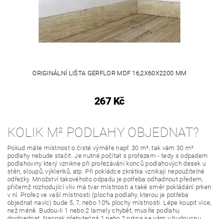
ORIGINÁLNÍ LIŠTA GERFLOR MDF 16,2X60X2200 MM
267 Kč
KOLIK M² PODLAHY OBJEDNAT?
Pokud máte místnost o čisté výměře např. 30 m², tak vám 30 m²
podlahy nebude stačit. Je nutné počítat s prořezem - tedy s odpadem
podlahoviny který vznikne při prořezávání konců podlahových desek u
stěn, sloupů, výklenků, atp. Při pokládce zkrátka vznikají nepoužitelné
odřezky. Množství takovéhoto odpadu je potřeba odhadnout předem,
přičemž rozhodující vliv má tvar místnosti a také směr pokládání prken
v ní. Prořez ve vaší místnosti (plocha podlahy, kterou je potřeba
objednat navíc) bude 5, 7, nebo 10% plochy místnosti. Lépe koupit více,
než méně. Budou-li 1 nebo 2 lamely chybět, musíte podlahu
doobjednat. Naopak přebytečná 1 nebo 2 prkna se vám v budoucnu