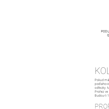
PODL
Q
KO
Pokud mát
podlahovin
odřezky. 
Prořez ve
Budou-li 
PRO