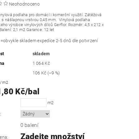
Neohodnoceno
inylová podlaha pro domácí i komerční využití. Zátěžová
1 s nášlapnou vrstvou 0,45 mm.
Vinylová podlaha
ého výrobce vinylových dílců Gerflor. Rozměr: 4,5 x 212 x
lení: 2,1 m2 Garance: 12 let
obvykle skladem expedice 2-5 dnů dle potvrzení
st
skladem
na
1 064 Kč
106 Kč
(–9 %)
č
/ m2
1,80 Kč/bal
m2
:
0 balení
Zadejte množství
ena: