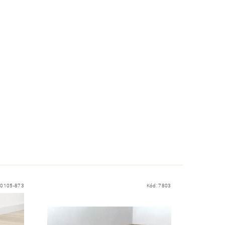
10105-873
Kód:
7803