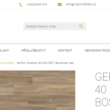
+420220941474
INFO@YESINTERIER.CZ
DLAHY
PŘÍSLUŠENSTVÍ
KONTAKT
OBCHODNÍ POD
lové podlahy
Gerflor Creation 40 Click 0871 Bostonian Oak
GE
40
BO