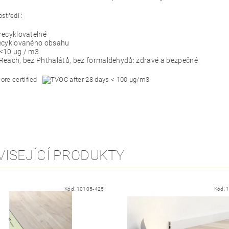
ostředí :
recyklovatelné
ecyklovaného obsahu
<10 ug / m3
Reach, bez Phthalátů, bez formaldehydů: zdravé a bezpečné
VISEJÍCÍ PRODUKTY
Kód:
10105-425
Kód: