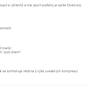
upů a výklenků a tvar jejich podlahy je spíše čtvercový.
astností:
ad menší
ám "pod úhlem"
ré se kombinuje většina z výše uvedených komplikací.