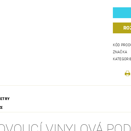
RO
KÓD PROD
ZNAČKA
KATEGORI
ETRY
ZE
OVOUCÍ VINYLOVÁ PO