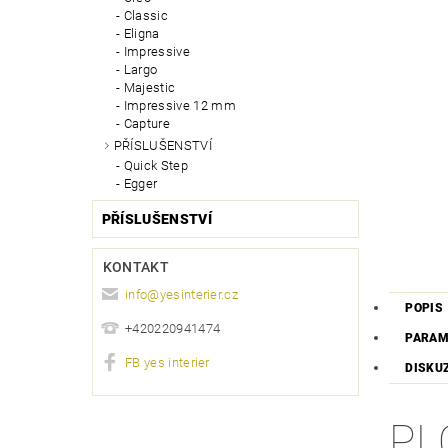
Classic
Eligna
Impressive
Largo
Majestic
Impressive 12 mm
Capture
PŘÍSLUŠENSTVÍ
Quick Step
Egger
PŘÍSLUŠENSTVÍ
KONTAKT
info
@
yesinterier.cz
POPIS
+420220941474
PARAM
FB yes interier
DISKU
PL