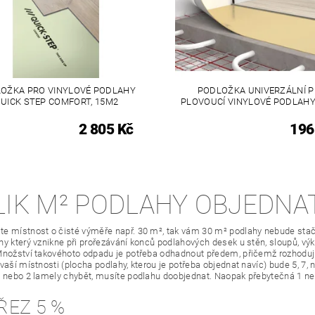
OŽKA PRO VINYLOVÉ PODLAHY
PODLOŽKA UNIVERZÁLNÍ 
UICK STEP COMFORT, 15M2
PLOVOUCÍ VINYLOVÉ PODLAHY
2 805 Kč
196
LIK M² PODLAHY OBJEDNA
e místnost o čisté výměře např. 30 m², tak vám 30 m² podlahy nebude stači
y který vznikne při prořezávání konců podlahových desek u stěn, sloupů, výkl
Množství takovéhoto odpadu je potřeba odhadnout předem, přičemž rozhodující
 vaší místnosti (plocha podlahy, kterou je potřeba objednat navíc) bude 5, 7,
1 nebo 2 lamely chybět, musíte podlahu doobjednat. Naopak přebytečná 1 n
ŘEZ 5 %