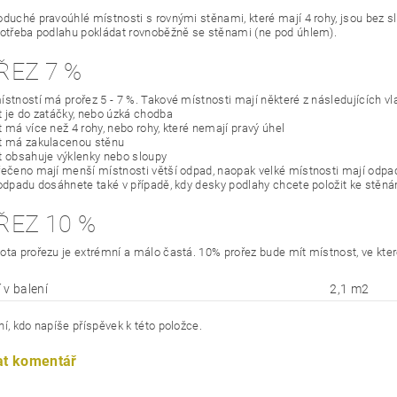
oduché pravoúhlé místnosti s rovnými stěnami, které mají 4 rohy, jsou bez slo
potřeba podlahu pokládat rovnoběžně se stěnami (ne pod úhlem).
ŘEZ 7 %
ístností má prořez 5 - 7 %. Takové místnosti mají některé z následujících vl
t je do zatáčky, nebo úzká chodba
 má více než 4 rohy, nebo rohy, které nemají pravý úhel
t má zakulacenou stěnu
t obsahuje výklenky nebo sloupy
řečeno mají menší místnosti větší odpad, naopak velké místnosti mají odp
 odpadu dosáhnete také v případě, kdy desky podlahy chcete položit ke stěn
ŘEZ 10 %
ota prořezu je extrémní a málo častá. 10% prořez bude mít místnost, ve kte
 v balení
2,1 m2
í, kdo napíše příspěvek k této položce.
at komentář