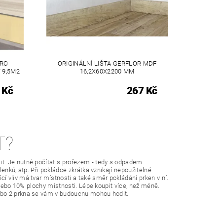
PRO
ORIGINÁLNÍ LIŠTA GERFLOR MDF
 9,5M2
16,2X60X2200 MM
 Kč
267 Kč
T?
t. Je nutné počítat s prořezem - tedy s odpadem
enků, atp. Při pokládce zkrátka vznikají nepoužitelné
 vliv má tvar místnosti a také směr pokládání prken v ní.
 nebo 10% plochy místnosti. Lépe koupit více, než méně.
ebo 2 prkna se vám v budoucnu mohou hodit.