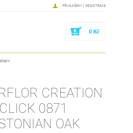
|
PŘIHLÁŠENÍ
REGISTRACE
0
0 Kč
MÍNKY
RFLOR CREATION
 CLICK 0871
STONIAN OAK