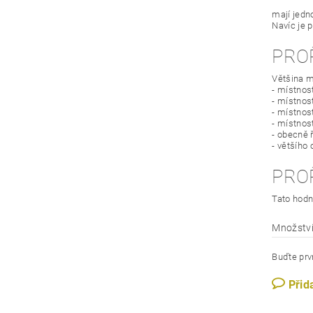
mají jedn
Navíc je 
PRO
Většina m
- místnos
- místnost
- místnos
- místnos
- obecně 
- většího
PRO
Tato hodn
Množství
Buďte prvn
Přid