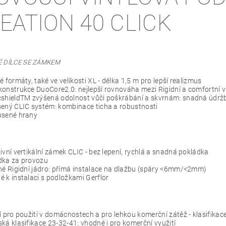
EATION 40 CLICK
É DÍLCE SE ZÁMKEM
é formáty, také ve velikosti XL - délka 1,5 m pro lepší realizmus
onstrukce DuoCore2.0: nejlepší rovnováha mezi Rigidní a comfortní 
shieldTM zvýšená odolnost vůči poškrábání a skvrnám: snadná údržb
ený CLIC systém: kombinace ticha a robustnosti
osené hrany
:
ivní vertikální zámek CLIC - bez lepení, rychlá a snadná pokládka
dka za provozu
né Rigidní jádro: přímá instalace na dlažbu (spáry <6mm/<2mm)
 k instalaci s podložkami Gerflor
í pro použití v domácnostech a pro lehkou komerční zátěž - klasifikac
ká klasifikace 23-32-41: vhodné i pro komerční využití