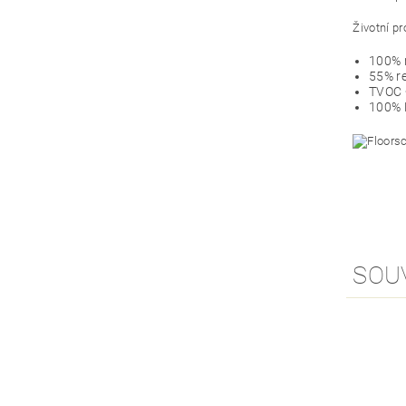
Životní pr
100% 
55% r
TVOC 
100% 
SOU