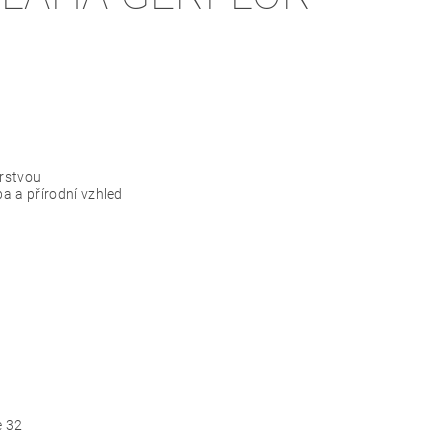
vrstvou
a a přírodní vzhled
e 32