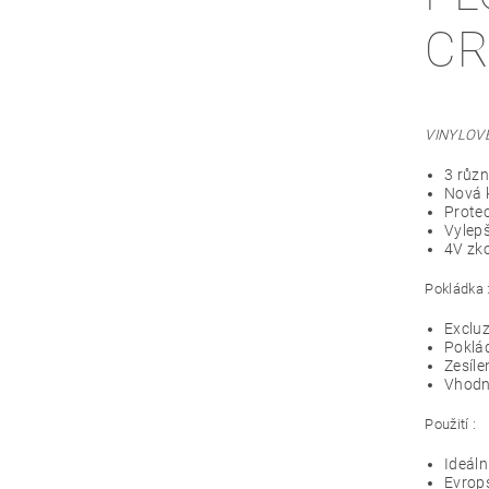
CR
VINYLOV
3 různ
Nová k
Protec
Vylepš
4V zk
Pokládka 
Excluz
Poklá
Zesíle
Vhodné
Použití :
Ideáln
Evrops