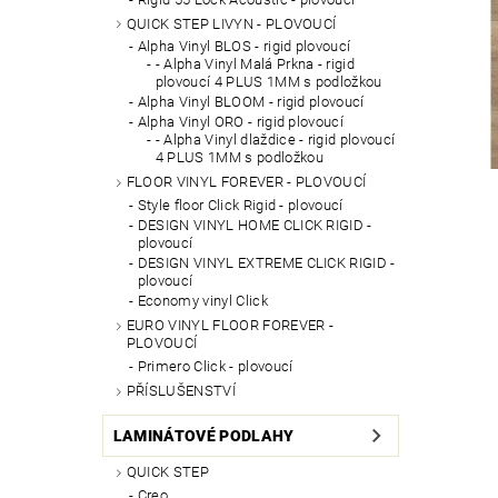
QUICK STEP LIVYN - PLOVOUCÍ
Alpha Vinyl BLOS - rigid plovoucí
- Alpha Vinyl Malá Prkna - rigid
plovoucí 4 PLUS 1MM s podložkou
Alpha Vinyl BLOOM - rigid plovoucí
Alpha Vinyl ORO - rigid plovoucí
- Alpha Vinyl dlaždice - rigid plovoucí
4 PLUS 1MM s podložkou
FLOOR VINYL FOREVER - PLOVOUCÍ
Style floor Click Rigid - plovoucí
DESIGN VINYL HOME CLICK RIGID -
plovoucí
DESIGN VINYL EXTREME CLICK RIGID -
plovoucí
Economy vinyl Click
EURO VINYL FLOOR FOREVER -
PLOVOUCÍ
Primero Click - plovoucí
PŘÍSLUŠENSTVÍ
LAMINÁTOVÉ PODLAHY
QUICK STEP
Creo