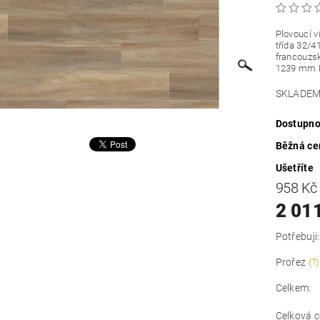
Plovoucí v
třída 32/4
francouzsk
1239 mm Ba
SKLADEM=
Dostupno
Běžná ce
Ušetříte
958 K
2 01
Potřebuji:
Prořez
(?)
Celkem:
Celková c