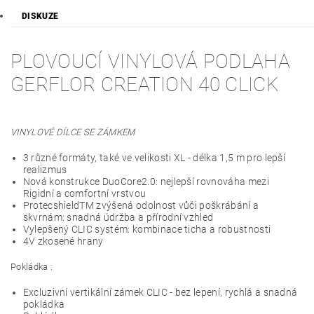
DISKUZE
PLOVOUCÍ VINYLOVÁ PODLAHA
GERFLOR CREATION 40 CLICK
VINYLOVÉ DÍLCE SE ZÁMKEM
3 různé formáty, také ve velikosti XL - délka 1,5 m pro lepší
realizmus
Nová konstrukce DuoCore2.0: nejlepší rovnováha mezi
Rigidní a comfortní vrstvou
ProtecshieldTM zvýšená odolnost vůči poškrábání a
skvrnám: snadná údržba a přírodní vzhled
Vylepšený CLIC systém: kombinace ticha a robustnosti
4V zkosené hrany
Pokládka :
Excluzivní vertikální zámek CLIC - bez lepení, rychlá a snadná
pokládka