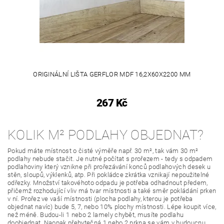
ORIGINÁLNÍ LIŠTA GERFLOR MDF 16,2X60X2200 MM
267 Kč
KOLIK M² PODLAHY OBJEDNAT?
Pokud máte místnost o čisté výměře např. 30 m², tak vám 30 m²
podlahy nebude stačit. Je nutné počítat s prořezem - tedy s odpadem
podlahoviny který vznikne při prořezávání konců podlahových desek u
stěn, sloupů, výklenků, atp. Při pokládce zkrátka vznikají nepoužitelné
odřezky. Množství takovéhoto odpadu je potřeba odhadnout předem,
přičemž rozhodující vliv má tvar místnosti a také směr pokládání prken
v ní. Prořez ve vaší místnosti (plocha podlahy, kterou je potřeba
objednat navíc) bude 5, 7, nebo 10% plochy místnosti. Lépe koupit více,
než méně. Budou-li 1 nebo 2 lamely chybět, musíte podlahu
doobjednat. Naopak přebytečná 1 nebo 2 prkna se vám v budoucnu