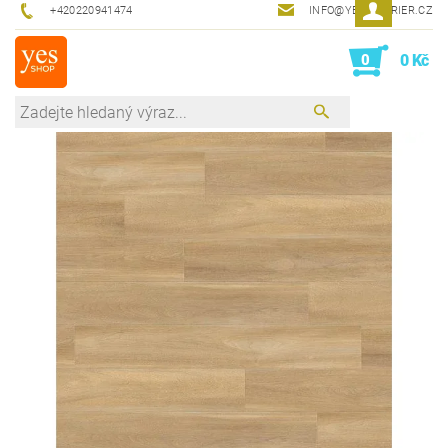
+420220941474
INFO@YESINTERIER.CZ
0
0 Kč