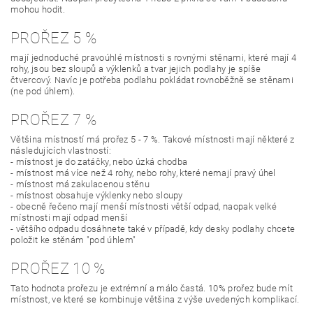
mohou hodit.
PROŘEZ 5 %
mají jednoduché pravoúhlé místnosti s rovnými stěnami, které mají 4
rohy, jsou bez sloupů a výklenků a tvar jejich podlahy je spíše
čtvercový. Navíc je potřeba podlahu pokládat rovnoběžně se stěnami
(ne pod úhlem).
PROŘEZ 7 %
Většina místností má prořez 5 - 7 %. Takové místnosti mají některé z
následujících vlastností:
- místnost je do zatáčky, nebo úzká chodba
- místnost má více než 4 rohy, nebo rohy, které nemají pravý úhel
- místnost má zakulacenou stěnu
- místnost obsahuje výklenky nebo sloupy
- obecně řečeno mají menší místnosti větší odpad, naopak velké
místnosti mají odpad menší
- většího odpadu dosáhnete také v případě, kdy desky podlahy chcete
položit ke stěnám "pod úhlem"
PROŘEZ 10 %
Tato hodnota prořezu je extrémní a málo častá. 10% prořez bude mít
místnost, ve které se kombinuje většina z výše uvedených komplikací.