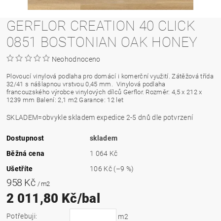
GERFLOR CREATION 40 CLICK
0851 BOSTONIAN OAK HONEY
Neohodnoceno
Plovoucí vinylová podlaha pro domácí i komerční využití. Zátěžová třída
32/41 s nášlapnou vrstvou 0,45 mm.
Vinylová podlaha
francouzského výrobce vinylových dílců Gerflor. Rozměr: 4,5 x 212 x
1239 mm Balení: 2,1 m2 Garance: 12 let
SKLADEM=obvykle skladem expedice 2-5 dnů dle potvrzení
Dostupnost
skladem
Běžná cena
1 064 Kč
Ušetříte
106 Kč
(–9 %)
958 Kč
/ m2
2 011,80 Kč/bal
Potřebuji:
m2