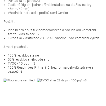
Pokládka za provozu
Zesílené Rigidní jádro: přímá instalace na dlažbu (spáry
<6mm/<2mm)
Vhodné k instalaci s podložkami Gerflor
Použití :
Ideální pro použití v domácnostech a pro lehkou komerční
zátěž - klasifikace 32
Evropská klasifikace 23-32-41: vhodné i pro komerční využití
Životní prostředí :
100% recyklovatelné
55% recyklovaného obsahu
TVOC <10 ug / m3
100% Reach, bez Phthalátů, bez formaldehydů: zdravé a
bezpečné