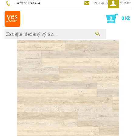
+420220941474
INFO@YESINTERIER.CZ
0
0 Kč