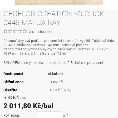
GERFLOR CREATION 40 CLICK
0448 MALUA BAY
Neohodnoceno
Plovoucí vinylová podlaha pro domácí i komerční využití. Zátěžová třída
32/41 s nášlapnou vrstvou 0,45 mm.
Vinylová podlaha
francouzského výrobce vinylových dílců Gerflor. Rozměr: 4,5 x 212 x
1239 mm Balení: 2,1 m2 Garance: 12 let
SKLADEM=obvykle skladem expedice 2-5 dnů dle potvrzení
Dostupnost
skladem
Běžná cena
1 064 Kč
Ušetříte
106 Kč
(–9 %)
958 Kč
/ m2
2 011,80 Kč/bal
Potřebuji:
m2