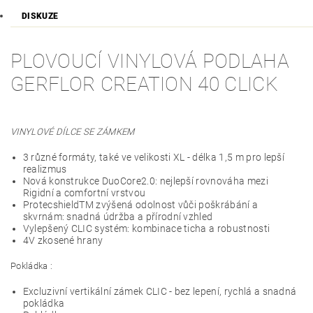
DISKUZE
PLOVOUCÍ VINYLOVÁ PODLAHA
GERFLOR CREATION 40 CLICK
VINYLOVÉ DÍLCE SE ZÁMKEM
3 různé formáty, také ve velikosti XL - délka 1,5 m pro lepší
realizmus
Nová konstrukce DuoCore2.0: nejlepší rovnováha mezi
Rigidní a comfortní vrstvou
ProtecshieldTM zvýšená odolnost vůči poškrábání a
skvrnám: snadná údržba a přírodní vzhled
Vylepšený CLIC systém: kombinace ticha a robustnosti
4V zkosené hrany
Pokládka :
Excluzivní vertikální zámek CLIC - bez lepení, rychlá a snadná
pokládka