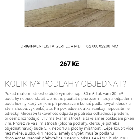
ORIGINÁLNÍ LIŠTA GERFLOR MDF 16,2X60X2200 MM
267 Kč
KOLIK M² PODLAHY OBJEDNAT?
Pokud máte místnost o čisté výměře např. 30 m², tak vám 30 m²
podlahy nebude stačit. Je nutné počítat s prořezem - tedy s odpadem
podlahoviny který vznikne při prořezávání konců podlahových desek u
stěn, sloupů, výklenků, atp. Při pokládce zkrátka vznikají nepoužitelné
odřezky. Množství takovéhoto odpadu je potřeba odhadnout předem,
přičemž rozhodující vliv má tvar místnosti a také směr pokládání prken
v ní. Prořez ve vaší místnosti (plocha podlahy, kterou je potřeba
objednat navíc) bude 5, 7, nebo 10% plochy místnosti. Lépe koupit více,
než méně. Budou-li 1 nebo 2 lamely chybět, musíte podlahu
doobjednat. Naopak přebytečná 1 nebo 2 prkna se vám v budoucnu