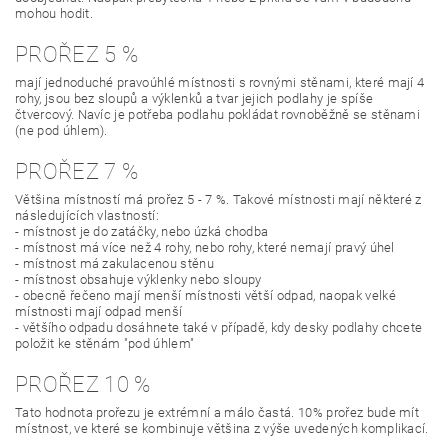
mohou hodit.
PROŘEZ 5 %
mají jednoduché pravoúhlé místnosti s rovnými stěnami, které mají 4
rohy, jsou bez sloupů a výklenků a tvar jejich podlahy je spíše
čtvercový. Navíc je potřeba podlahu pokládat rovnoběžně se stěnami
(ne pod úhlem).
PROŘEZ 7 %
Většina místností má prořez 5 - 7 %. Takové místnosti mají některé z
následujících vlastností:
- místnost je do zatáčky, nebo úzká chodba
- místnost má více než 4 rohy, nebo rohy, které nemají pravý úhel
- místnost má zakulacenou stěnu
- místnost obsahuje výklenky nebo sloupy
- obecně řečeno mají menší místnosti větší odpad, naopak velké
místnosti mají odpad menší
- většího odpadu dosáhnete také v případě, kdy desky podlahy chcete
položit ke stěnám "pod úhlem"
PROŘEZ 10 %
Tato hodnota prořezu je extrémní a málo častá. 10% prořez bude mít
místnost, ve které se kombinuje většina z výše uvedených komplikací.