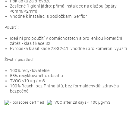
Pokládka za provozu
Zesílené Rigidní jádro: přímá instalace na dlažbu (spáry
<6mm/<2mm)
Vhodné k instalaci s podložkami Gerflor
Použití :
Ideální pro použití v domácnostech a pro lehkou komerční
zátěž - klasifikace 32
Evropská klasifikace 23-32-41: vhodné i pro komerční využití
Životní prostředí :
100% recyklovatelné
55% recyklovaného obsahu
TVOC <10 ug / m3
100% Reach, bez Phthalátů, bez formaldehydů: zdravé a
bezpečné